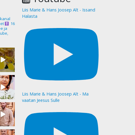
Liis Marie & Hans Joosep Alt - Issand
Halasta
akanal
et
16
ee ja
ube,
Liis Marie & Hans Joosep Alt - Ma
vaatan Jeesus Sulle