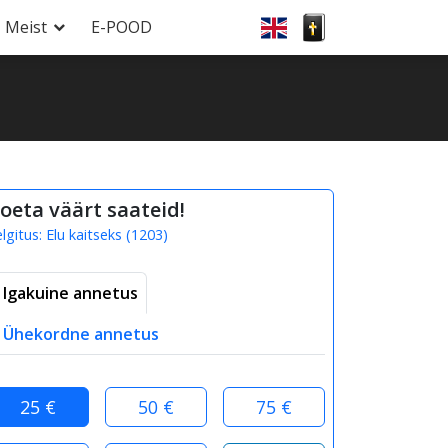
Meist
E-POOD
oeta väärt saateid!
elgitus:
Elu kaitseks
(
1203
)
Igakuine annetus
Ühekordne annetus
25 €
50 €
75 €