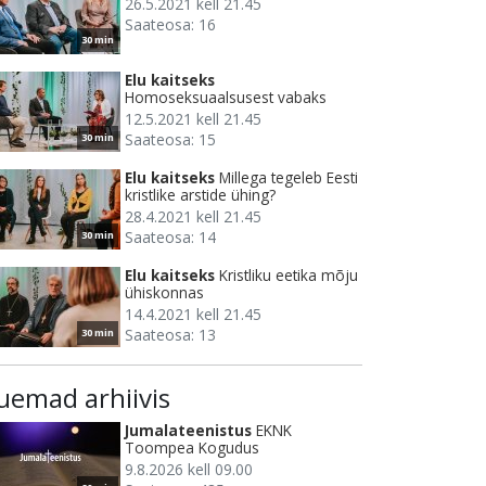
26.5.2021 kell 21.45
Saateosa: 16
30 min
Elu kaitseks
Homoseksuaalsusest vabaks
12.5.2021 kell 21.45
Saateosa: 15
30 min
Elu kaitseks
Millega tegeleb Eesti
kristlike arstide ühing?
28.4.2021 kell 21.45
Saateosa: 14
30 min
Elu kaitseks
Kristliku eetika mõju
ühiskonnas
14.4.2021 kell 21.45
Saateosa: 13
30 min
uemad arhiivis
Jumalateenistus
EKNK
Toompea Kogudus
9.8.2026 kell 09.00