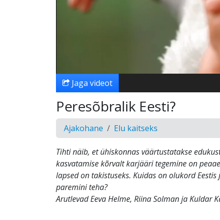
Jaga videot
Peresõbralik Eesti?
Ajakohane
Elu kaitseks
Tihti näib, et ühiskonnas väärtustatakse edukust
kasvatamise kõrvalt karjääri tegemine on peaaeg
lapsed on takistuseks. Kuidas on olukord Eestis 
paremini teha?
Arutlevad Eeva Helme, Riina Solman ja Kuldar Ka