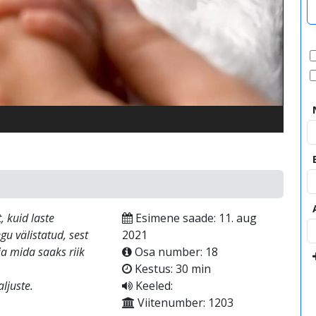
video
, kuid laste
Esimene saade: 11. aug
u välistatud, sest
2021
ja mida saaks riik
Osa number: 18
Kestus: 30 min
ljuste.
Keeled:
Viitenumber: 1203