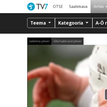
OTSE
Saatekava
Arhiiv
Teema
Kategooria
A-Ö 
Vaikimisi pleier
Alternatiivsed pleier