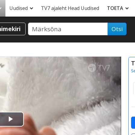
Uudised
TV7 ajaleht Head Uudised
TOETA
nimekiri
Otsi
T
S
Esita