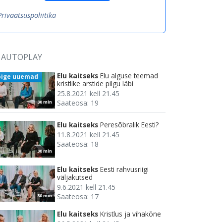
Privaatsuspoliitika
AUTOPLAY
Elu kaitseks
Elu alguse teemad
õige uuemad
kristlike arstide pilgu läbi
25.8.2021 kell 21.45
Saateosa: 19
30 min
Elu kaitseks
Peresõbralik Eesti?
11.8.2021 kell 21.45
Saateosa: 18
30 min
Elu kaitseks
Eesti rahvusriigi
väljakutsed
9.6.2021 kell 21.45
Saateosa: 17
30 min
Elu kaitseks
Kristlus ja vihakõne