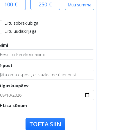
100 €
250 €
Liitu sõbraklubiga
Liitu uudiskirjaga
Nimi
E-post
Alguskuupäev
Lisa sõnum
TOETA SIIN