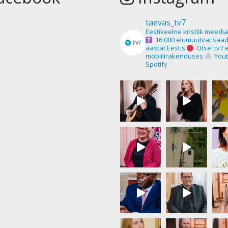
taevas_tv7
Eestikeelne kristlik meedi
16 000 elumuutvat saad
aastat Eestis
Otse: tv7.
mobiilirakenduses
Yout
Spotify