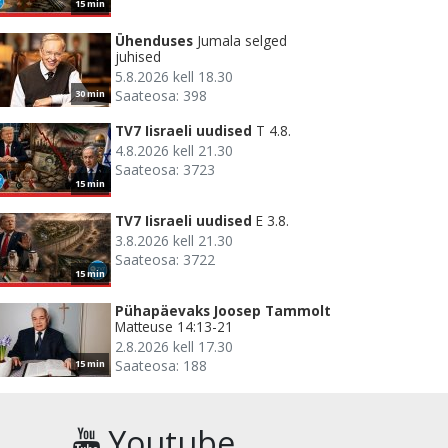
15 min
Ühenduses
Jumala selged
juhised
5.8.2026 kell 18.30
Saateosa: 398
30 min
TV7 Iisraeli uudised
T 4.8.
4.8.2026 kell 21.30
Saateosa: 3723
15 min
TV7 Iisraeli uudised
E 3.8.
3.8.2026 kell 21.30
Saateosa: 3722
15 min
Pühapäevaks Joosep Tammolt
Matteuse 14:13-21
2.8.2026 kell 17.30
Saateosa: 188
15 min
Youtube