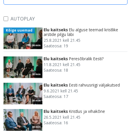
AUTOPLAY
Elu kaitseks
Elu alguse teemad kristlike
Kõige uuemad
arstide pilgu läbi
25.8.2021 kell 21.45
Saateosa: 19
30 min
Elu kaitseks
Peresõbralik Eesti?
11.8.2021 kell 21.45
Saateosa: 18
30 min
Elu kaitseks
Eesti rahvusriigi väljakutsed
9.6.2021 kell 21.45
Saateosa: 17
30 min
Elu kaitseks
Kristlus ja vihakõne
26.5.2021 kell 21.45
Saateosa: 16
30 min