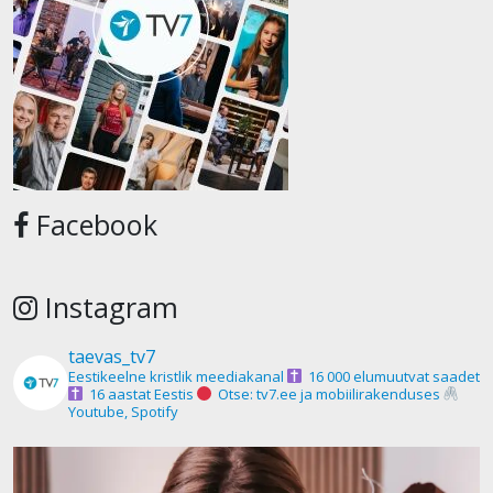
Facebook
Instagram
taevas_tv7
Eestikeelne kristlik meediakanal
16 000 elumuutvat saadet
16 aastat Eestis
Otse: tv7.ee ja mobiilirakenduses
Youtube, Spotify