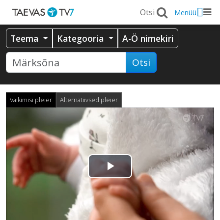
Menüü
Teema
Kategooria
A-Ö nimekiri
Otsi
Vaikimisi pleier
Alternatiivsed pleier
Esita
video