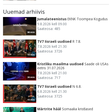
Uuemad arhiivis
Jumalateenistus
EKNK Toompea Kogudus
9.8.2026 kell 09.00
Saateosa: 485
90 min
TV7 Iisraeli uudised
R 7.8.
7.8.2026 kell 21.30
Saateosa: 3726
15 min
Kristliku maailma uudised
Saade oli USAs
eetris 31.07.2026
7.8.2026 kell 21.00
Saateosa: 717
30 min
TV7 Iisraeli uudised
N 6.8.
6.8.2026 kell 21.30
Saateosa: 3725
15 min
Märtrite hääl
Somaalia kristlased