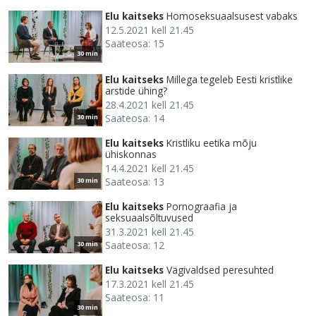
Elu kaitseks
Homoseksuaalsusest vabaks
12.5.2021 kell 21.45
Saateosa: 15
30 min
Elu kaitseks
Millega tegeleb Eesti kristlike
arstide ühing?
28.4.2021 kell 21.45
Saateosa: 14
30 min
Elu kaitseks
Kristliku eetika mõju
ühiskonnas
14.4.2021 kell 21.45
Saateosa: 13
30 min
Elu kaitseks
Pornograafia ja
seksuaalsõltuvused
31.3.2021 kell 21.45
Saateosa: 12
30 min
Elu kaitseks
Vägivaldsed peresuhted
17.3.2021 kell 21.45
Saateosa: 11
30 min