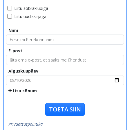
Liitu sõbraklubiga
Liitu uudiskirjaga
Nimi
E-post
Alguskuupäev
Lisa sõnum
TOETA SIIN
Privaatsuspoliitika