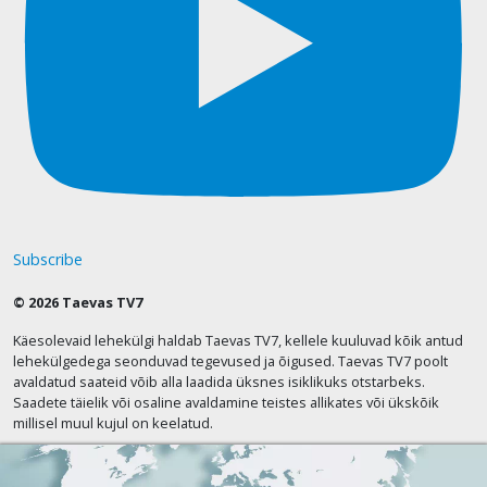
Subscribe
© 2026 Taevas TV7
Käesolevaid lehekülgi haldab Taevas TV7, kellele kuuluvad kõik antud
lehekülgedega seonduvad tegevused ja õigused. Taevas TV7 poolt
avaldatud saateid võib alla laadida üksnes isiklikuks otstarbeks.
Saadete täielik või osaline avaldamine teistes allikates või ükskõik
millisel muul kujul on keelatud.