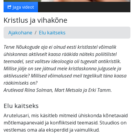
Jaga videot
Kristlus ja vihakõne
Ajakohane
Elu kaitseks
Terve Nõukogude aja ei olnud eesti kristlastel võimalik
ühiskonnas aktiivselt kaasa rääkida näiteks poliitilistel
teemadel, sest valitsev ideoloogia oli tugevalt antikristlik.
Millise jälje on see jätnud meie kristlaskonna julgusele ja
aktiivsusele? Millised võimalused meil tegelikult täna kaasa
rääkimiseks on?
Arutlevad Riina Solman, Mart Metsala ja Erki Tamm.
Elu kaitseks
Arutelusari, mis käsitleb mitmeid ühiskonda kõnetavaid
mõtlemapanevaid ja konfliktseid teemasid. Stuudios on
vestlemas oma ala eksperdid ja vaimulikud.