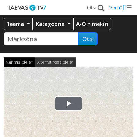
Menüü
Teema
Kategooria
A-Ö nimekiri
Otsi
Vaikimisi pleier
Alternatiivsed pleier
Esita
video