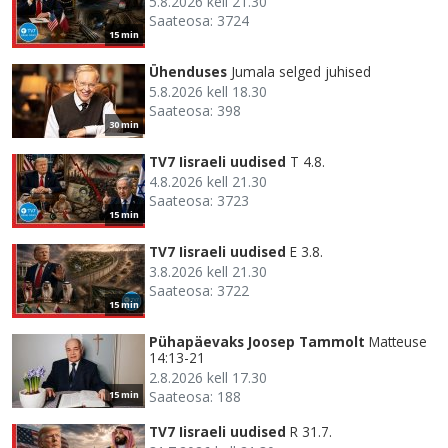
5.8.2026 kell 21.30
Saateosa: 3724
15 min
Ühenduses
Jumala selged juhised
5.8.2026 kell 18.30
Saateosa: 398
30 min
TV7 Iisraeli uudised
T 4.8.
4.8.2026 kell 21.30
Saateosa: 3723
15 min
TV7 Iisraeli uudised
E 3.8.
3.8.2026 kell 21.30
Saateosa: 3722
15 min
Pühapäevaks Joosep Tammolt
Matteuse
14:13-21
2.8.2026 kell 17.30
Saateosa: 188
15 min
TV7 Iisraeli uudised
R 31.7.