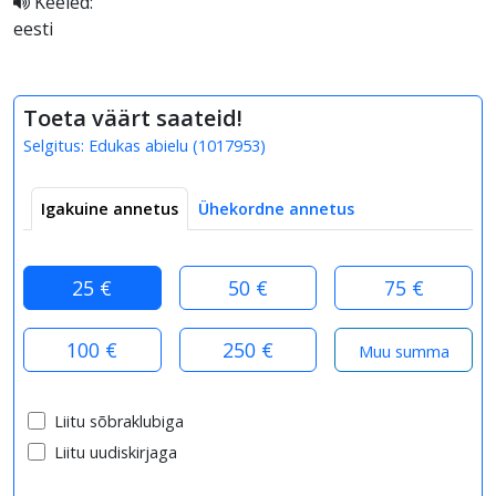
Keeled:
eesti
Toeta väärt saateid!
Selgitus:
Edukas abielu
(
1017953
)
Igakuine annetus
Ühekordne annetus
25 €
50 €
75 €
100 €
250 €
Liitu sõbraklubiga
Liitu uudiskirjaga