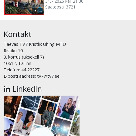
31.7.2026 kell 21.30
Saateosa: 3721
15 min
Kontakt
Taevas TV7 Kristlik Ühing MTÜ
Ristiku 10
3. korrus (uksekell 7)
10612, Tallinn
Telefon: 44 22227
E-posti aadress: tv7@tv7.ee
LinkedIn