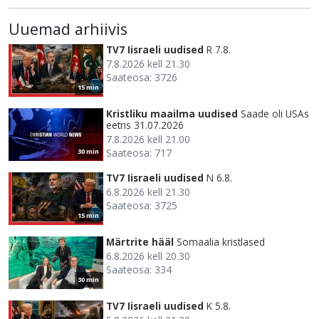
Uuemad arhiivis
TV7 Iisraeli uudised
R 7.8.
7.8.2026 kell 21.30
Saateosa: 3726
15 min
Kristliku maailma uudised
Saade oli USAs
eetris 31.07.2026
7.8.2026 kell 21.00
Saateosa: 717
30 min
TV7 Iisraeli uudised
N 6.8.
6.8.2026 kell 21.30
Saateosa: 3725
15 min
Märtrite hääl
Somaalia kristlased
6.8.2026 kell 20.30
Saateosa: 334
30 min
TV7 Iisraeli uudised
K 5.8.