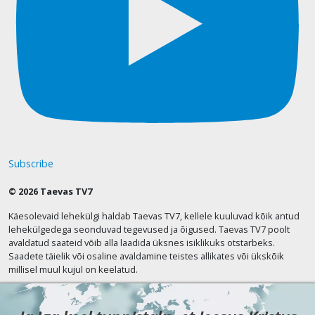
Subscribe
© 2026 Taevas TV7
Käesolevaid lehekülgi haldab Taevas TV7, kellele kuuluvad kõik antud
lehekülgedega seonduvad tegevused ja õigused. Taevas TV7 poolt
avaldatud saateid võib alla laadida üksnes isiklikuks otstarbeks.
Saadete täielik või osaline avaldamine teistes allikates või ükskõik
millisel muul kujul on keelatud.