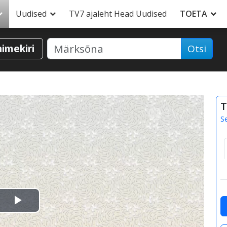
Uudised
TV7 ajaleht Head Uudised
TOETA
nimekiri
Otsi
T
S
Esita