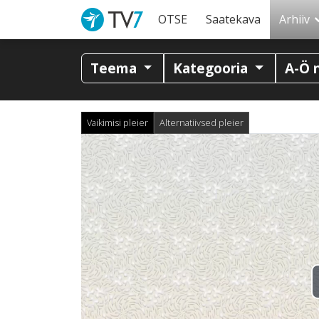
OTSE
Saatekava
Arhiiv
Teema
Kategooria
A-Ö 
Vaikimisi pleier
Alternatiivsed pleier