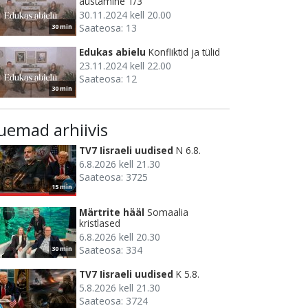
austamine 1/3
30.11.2024 kell 20.00
Saateosa: 13
30 min
Edukas abielu
Konfliktid ja tülid
23.11.2024 kell 22.00
Saateosa: 12
30 min
uemad arhiivis
TV7 Iisraeli uudised
N 6.8.
6.8.2026 kell 21.30
Saateosa: 3725
15 min
Märtrite hääl
Somaalia
kristlased
6.8.2026 kell 20.30
Saateosa: 334
30 min
TV7 Iisraeli uudised
K 5.8.
5.8.2026 kell 21.30
Saateosa: 3724