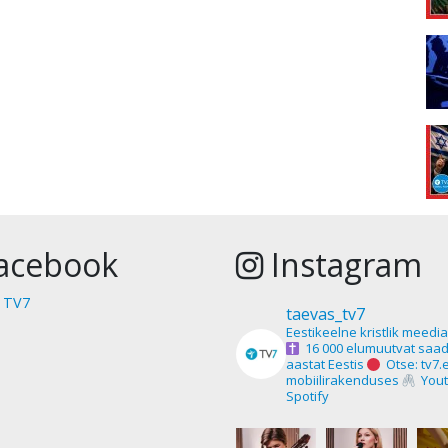
acebook
Instagram
 TV7
taevas_tv7
Eestikeelne kristlik meedi
16 000 elumuutvat saad
aastat Eestis
Otse: tv7.
mobiilirakenduses
Yout
Spotify