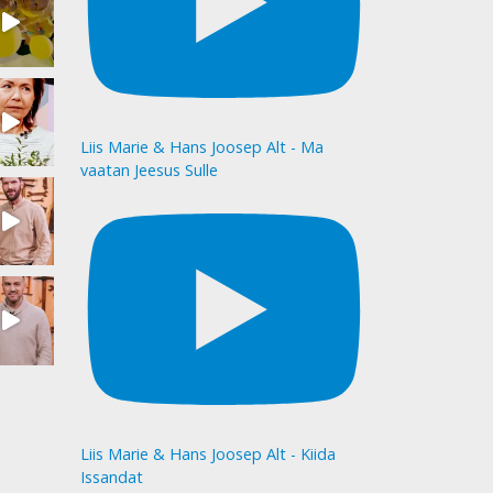
Liis Marie & Hans Joosep Alt - Ma
vaatan Jeesus Sulle
Liis Marie & Hans Joosep Alt - Kiida
Issandat