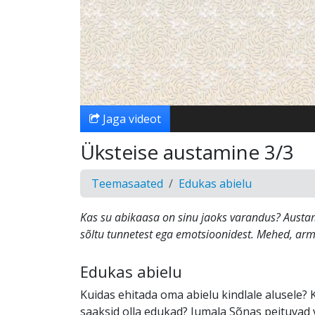
Jaga videot
Üksteise austamine 3/3
Teemasaated
Edukas abielu
Kas su abikaasa on sinu jaoks varandus? Austam
sõltu tunnetest ega emotsioonidest. Mehed, ar
Edukas abielu
Kuidas ehitada oma abielu kindlale alusele? 
saaksid olla edukad? Jumala Sõnas peituvad