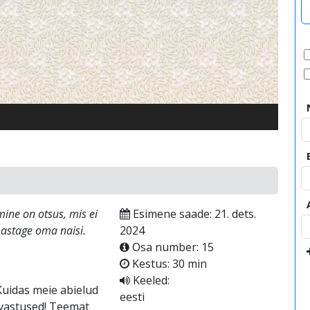
video
ine on otsus, mis ei
Esimene saade: 21. dets.
mastage oma naisi.
2024
Osa number: 15
Kestus: 30 min
Keeled:
Kuidas meie abielud
eesti
 vastused! Teemat