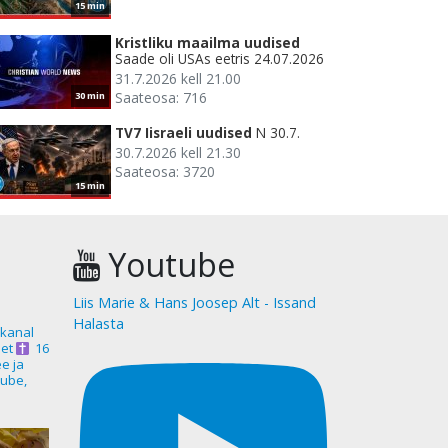
15 min
Kristliku maailma uudised
Saade oli USAs eetris 24.07.2026
31.7.2026 kell 21.00
Saateosa: 716
30 min
TV7 Iisraeli uudised
N 30.7.
30.7.2026 kell 21.30
Saateosa: 3720
15 min
Youtube
Liis Marie & Hans Joosep Alt - Issand
Halasta
akanal
et
16
ee ja
ube,