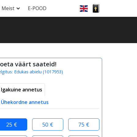
Meist
E-POOD
oeta väärt saateid!
elgitus:
Edukas abielu
(
1017953
)
Igakuine annetus
Ühekordne annetus
25 €
50 €
75 €