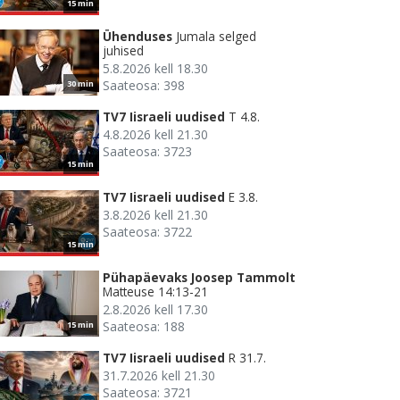
15 min
Ühenduses
Jumala selged
juhised
5.8.2026 kell 18.30
Saateosa: 398
30 min
TV7 Iisraeli uudised
T 4.8.
4.8.2026 kell 21.30
Saateosa: 3723
15 min
TV7 Iisraeli uudised
E 3.8.
3.8.2026 kell 21.30
Saateosa: 3722
15 min
Pühapäevaks Joosep Tammolt
Matteuse 14:13-21
2.8.2026 kell 17.30
Saateosa: 188
15 min
TV7 Iisraeli uudised
R 31.7.
31.7.2026 kell 21.30
Saateosa: 3721