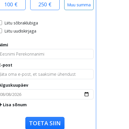
100 €
250 €
Liitu sõbraklubiga
Liitu uudiskirjaga
Nimi
E-post
Alguskuupäev
Lisa sõnum
TOETA SIIN