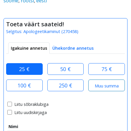
soome
,
rootsi
,
eesti
Toeta väärt saateid!
Selgitus:
Apologeetikaminut
(
270458
)
Igakuine annetus
Ühekordne annetus
25 €
50 €
75 €
100 €
250 €
Liitu sõbraklubiga
Liitu uudiskirjaga
Nimi