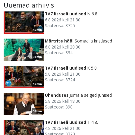
Uuemad arhiivis
TV7 Iisraeli uudised
N 6.8.
6.8.2026 kell 21.30
Saateosa: 3725
15 min
Märtrite hääl
Somaalia kristlased
6.8.2026 kell 20.30
Saateosa: 334
30 min
TV7 Iisraeli uudised
K 5.8.
5.8.2026 kell 21.30
Saateosa: 3724
15 min
Ühenduses
Jumala selged juhised
5.8.2026 kell 18.30
Saateosa: 398
30 min
TV7 Iisraeli uudised
T 4.8.
4.8.2026 kell 21.30
Saateosa: 3723