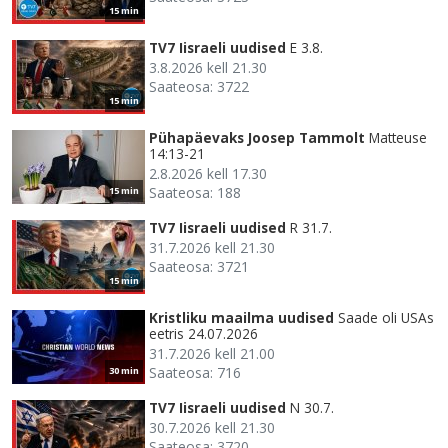
15 min
TV7 Iisraeli uudised
E 3.8.
3.8.2026 kell 21.30
Saateosa: 3722
15 min
Pühapäevaks Joosep Tammolt
Matteuse
14:13-21
2.8.2026 kell 17.30
Saateosa: 188
15 min
TV7 Iisraeli uudised
R 31.7.
31.7.2026 kell 21.30
Saateosa: 3721
15 min
Kristliku maailma uudised
Saade oli USAs
eetris 24.07.2026
31.7.2026 kell 21.00
Saateosa: 716
30 min
TV7 Iisraeli uudised
N 30.7.
30.7.2026 kell 21.30
Saateosa: 3720