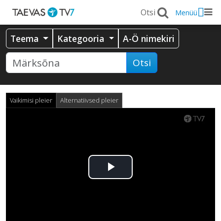
Menüü
Teema
Kategooria
A-Ö nimekiri
Otsi
Vaikimisi pleier
Alternatiivsed pleier
Esita
video