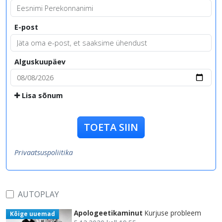
E-post
Alguskuupäev
Lisa sõnum
TOETA SIIN
Privaatsuspoliitika
AUTOPLAY
Apologeetikaminut
Kurjuse probleem
Kõige uuemad