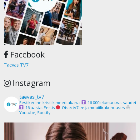
Facebook
Taevas TV7
Instagram
taevas_tv7
Eestikeelne kristlik meediakanal
16 000 elumuutvat saadet
16 aastat Eestis
Otse: tv7.ee ja mobiilirakenduses
Youtube, Spotify