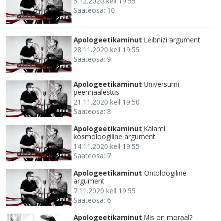
5.12.2020 kell 19.55
Saateosa: 10
5 min
Apologeetikaminut
Leibnizi argument
28.11.2020 kell 19.55
Saateosa: 9
5 min
Apologeetikaminut
Universumi
peenhäälestus
21.11.2020 kell 19.50
Saateosa: 8
5 min
Apologeetikaminut
Kalami
kosmoloogiline argument
14.11.2020 kell 19.55
Saateosa: 7
5 min
Apologeetikaminut
Ontoloogiline
argument
7.11.2020 kell 19.55
Saateosa: 6
5 min
Apologeetikaminut
Mis on moraal?