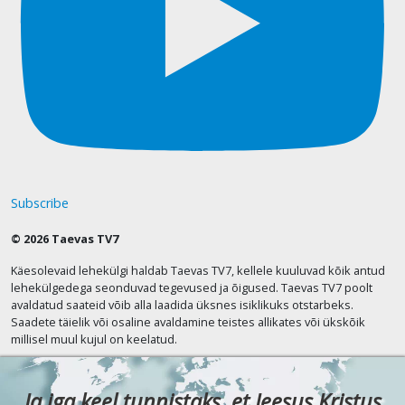
Subscribe
© 2026 Taevas TV7
Käesolevaid lehekülgi haldab Taevas TV7, kellele kuuluvad kõik antud
lehekülgedega seonduvad tegevused ja õigused. Taevas TV7 poolt
avaldatud saateid võib alla laadida üksnes isiklikuks otstarbeks.
Saadete täielik või osaline avaldamine teistes allikates või ükskõik
millisel muul kujul on keelatud.
Ja iga keel tunnistaks, et Jeesus Kristus