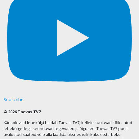
Subscribe
© 2026 Taevas TV7
Käesolevaid lehekülgi haldab Taevas TV7, kellele kuuluvad kõik antud
lehekülgedega seonduvad tegevused ja õigused. Taevas TV7 poolt
avaldatud saateid võib alla laadida üksnes isiklikuks otstarbeks.