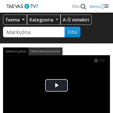
Menüü
Teema
Kategooria
A-Ö nimekiri
Otsi
Vaikimisi pleier
Alternatiivsed pleier
Esita
video