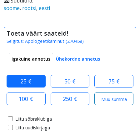
Subtiitrid:
soome
,
rootsi
,
eesti
Toeta väärt saateid!
Selgitus:
Apologeetikaminut
(
270458
)
Igakuine annetus
Ühekordne annetus
25 €
50 €
75 €
100 €
250 €
Liitu sõbraklubiga
Liitu uudiskirjaga