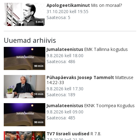
Apologeetikaminut
Mis on moraal?
31.10.2020 kell 19.55
Saateosa: 5
5 min
Uuemad arhiivis
Jumalateenistus
EMK Tallinna kogudus
9.8.2026 kell 18.00
Saateosa: 486
90 min
Pühapäevaks Joosep Tammolt
Matteuse
14:22-33
9.8.2026 kell 17.30
Saateosa: 189
10 min
Jumalateenistus
EKNK Toompea Kogudus
9.8.2026 kell 09.00
Saateosa: 485
90 min
TV7 Iisraeli uudised
R 7.8.
7.8.2026 kell 21.30