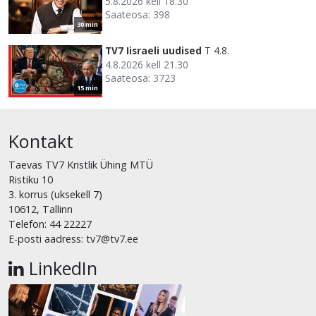
5.8.2026 kell 18.30
Saateosa: 398
30 min
TV7 Iisraeli uudised
T 4.8.
4.8.2026 kell 21.30
Saateosa: 3723
15 min
Kontakt
Taevas TV7 Kristlik Ühing MTÜ
Ristiku 10
3. korrus (uksekell 7)
10612, Tallinn
Telefon: 44 22227
E-posti aadress: tv7@tv7.ee
LinkedIn