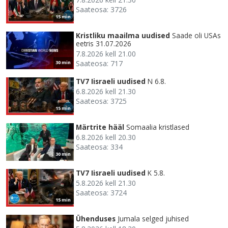
Saateosa: 3726
15 min
Kristliku maailma uudised
Saade oli USAs
eetris 31.07.2026
7.8.2026 kell 21.00
Saateosa: 717
30 min
TV7 Iisraeli uudised
N 6.8.
6.8.2026 kell 21.30
Saateosa: 3725
15 min
Märtrite hääl
Somaalia kristlased
6.8.2026 kell 20.30
Saateosa: 334
30 min
TV7 Iisraeli uudised
K 5.8.
5.8.2026 kell 21.30
Saateosa: 3724
15 min
Ühenduses
Jumala selged juhised