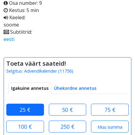
Osa number: 9
Kestus: 5 min
Keeled:
soome
Subtiitrid:
eesti
Toeta väärt saateid!
Selgitus:
Advendikalender
(
11756
)
Igakuine annetus
Ühekordne annetus
25 €
50 €
75 €
100 €
250 €