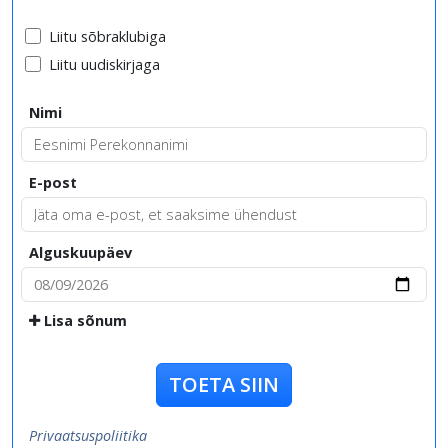
Liitu sõbraklubiga
Liitu uudiskirjaga
Nimi
E-post
Alguskuupäev
Lisa sõnum
TOETA SIIN
Privaatsuspoliitika