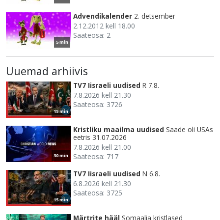
Advendikalender
2. detsember
2.12.2012 kell 18.00
Saateosa: 2
5 min
Uuemad arhiivis
TV7 Iisraeli uudised
R 7.8.
7.8.2026 kell 21.30
Saateosa: 3726
15 min
Kristliku maailma uudised
Saade oli USAs
eetris 31.07.2026
7.8.2026 kell 21.00
Saateosa: 717
30 min
TV7 Iisraeli uudised
N 6.8.
6.8.2026 kell 21.30
Saateosa: 3725
15 min
Märtrite hääl
Somaalia kristlased