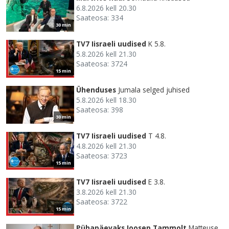
6.8.2026 kell 20.30
Saateosa: 334
30 min
TV7 Iisraeli uudised
K 5.8.
5.8.2026 kell 21.30
Saateosa: 3724
15 min
Ühenduses
Jumala selged juhised
5.8.2026 kell 18.30
Saateosa: 398
30 min
TV7 Iisraeli uudised
T 4.8.
4.8.2026 kell 21.30
Saateosa: 3723
15 min
TV7 Iisraeli uudised
E 3.8.
3.8.2026 kell 21.30
Saateosa: 3722
15 min
Pühapäevaks Joosep Tammolt
Matteuse