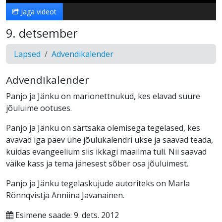
Jaga videot
9. detsember
Lapsed
Advendikalender
Advendikalender
Panjo ja Jänku on marionettnukud, kes elavad suure
jõuluime ootuses.
Panjo ja Jänku on särtsaka olemisega tegelased, kes
avavad iga päev ühe jõulukalendri ukse ja saavad teada,
kuidas evangeelium siis ikkagi maailma tuli. Nii saavad
väike kass ja tema jänesest sõber osa jõuluimest.
Panjo ja Jänku tegelaskujude autoriteks on Marla
Rönnqvistja Anniina Javanainen.
Esimene saade: 9. dets. 2012