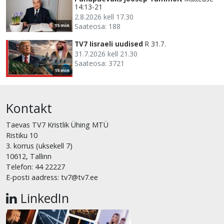
14:13-21
2.8.2026 kell 17.30
Saateosa: 188
15 min
TV7 Iisraeli uudised
R 31.7.
31.7.2026 kell 21.30
Saateosa: 3721
15 min
Kontakt
Taevas TV7 Kristlik Ühing MTÜ
Ristiku 10
3. korrus (uksekell 7)
10612, Tallinn
Telefon: 44 22227
E-posti aadress: tv7@tv7.ee
LinkedIn