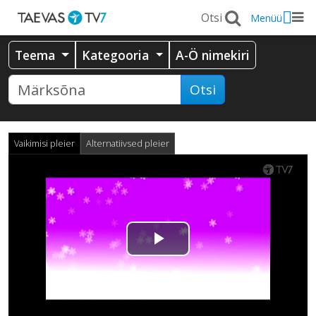
Menüü
Teema
Kategooria
A-Ö nimekiri
Otsi
Vaikimisi pleier
Alternatiivsed pleier
Esita
video