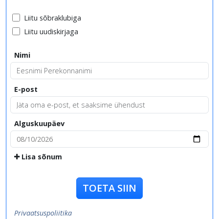
Liitu sõbraklubiga
Liitu uudiskirjaga
Nimi
E-post
Alguskuupäev
Lisa sõnum
TOETA SIIN
Privaatsuspoliitika