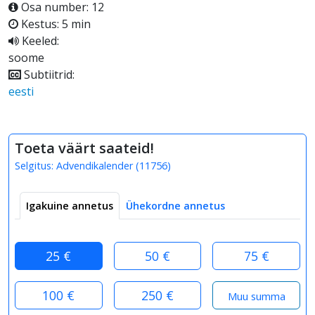
Osa number: 12
Kestus: 5 min
Keeled:
soome
Subtiitrid:
eesti
Toeta väärt saateid!
Selgitus:
Advendikalender
(
11756
)
Igakuine annetus
Ühekordne annetus
25 €
50 €
75 €
100 €
250 €