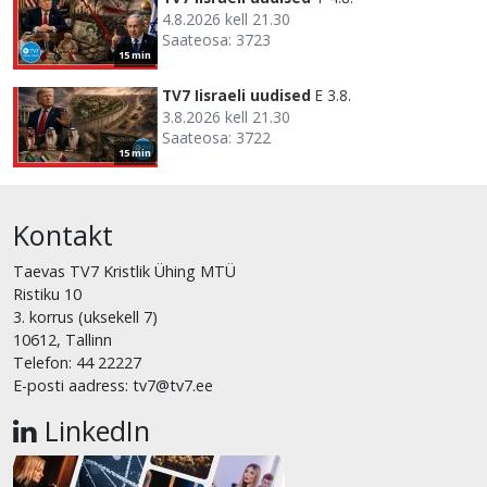
4.8.2026 kell 21.30
Saateosa: 3723
15 min
TV7 Iisraeli uudised
E 3.8.
3.8.2026 kell 21.30
Saateosa: 3722
15 min
Kontakt
Taevas TV7 Kristlik Ühing MTÜ
Ristiku 10
3. korrus (uksekell 7)
10612, Tallinn
Telefon: 44 22227
E-posti aadress: tv7@tv7.ee
LinkedIn