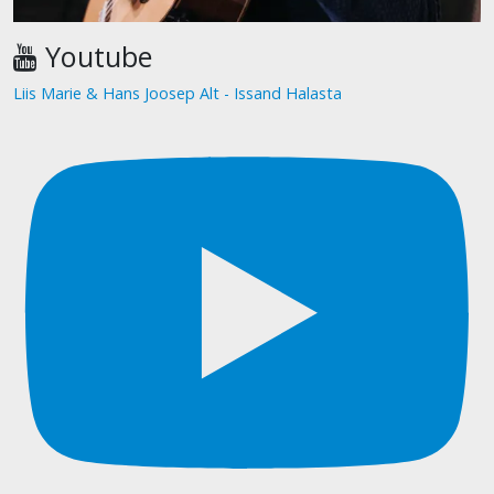
Youtube
Liis Marie & Hans Joosep Alt - Issand Halasta