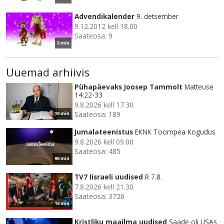
Advendikalender
9. detsember
9.12.2012 kell 18.00
Saateosa: 9
5 min
Uuemad arhiivis
Pühapäevaks Joosep Tammolt
Matteuse
14:22-33
9.8.2026 kell 17.30
Saateosa: 189
10 min
Jumalateenistus
EKNK Toompea Kogudus
9.8.2026 kell 09.00
Saateosa: 485
90 min
TV7 Iisraeli uudised
R 7.8.
7.8.2026 kell 21.30
Saateosa: 3726
15 min
Kristliku maailma uudised
Saade oli USAs