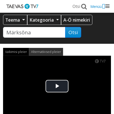
Menüü
Teema
Kategooria
A-Ö nimekiri
Otsi
Vaikimisi pleier
Alternatiivsed pleier
Esita
video