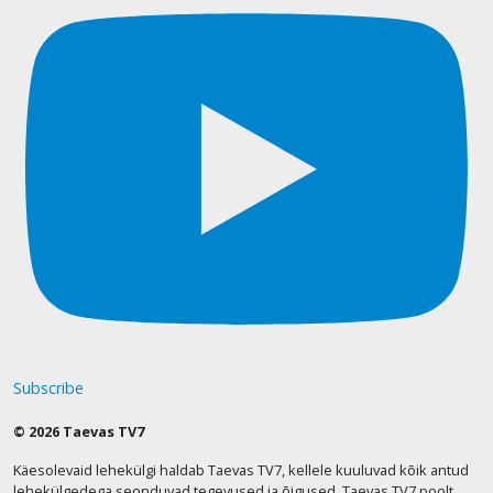
Subscribe
© 2026 Taevas TV7
Käesolevaid lehekülgi haldab Taevas TV7, kellele kuuluvad kõik antud
lehekülgedega seonduvad tegevused ja õigused. Taevas TV7 poolt