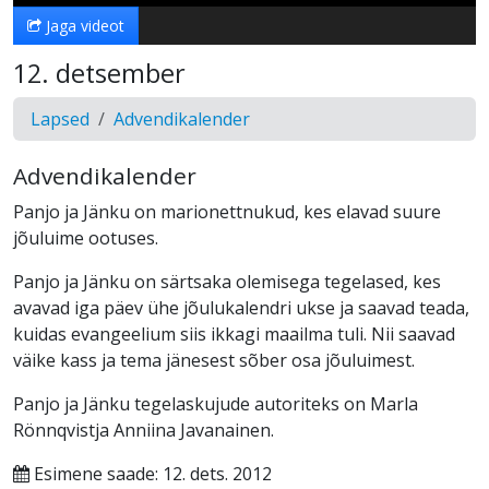
Jaga videot
12. detsember
Lapsed
Advendikalender
Advendikalender
Panjo ja Jänku on marionettnukud, kes elavad suure
jõuluime ootuses.
Panjo ja Jänku on särtsaka olemisega tegelased, kes
avavad iga päev ühe jõulukalendri ukse ja saavad teada,
kuidas evangeelium siis ikkagi maailma tuli. Nii saavad
väike kass ja tema jänesest sõber osa jõuluimest.
Panjo ja Jänku tegelaskujude autoriteks on Marla
Rönnqvistja Anniina Javanainen.
Esimene saade: 12. dets. 2012