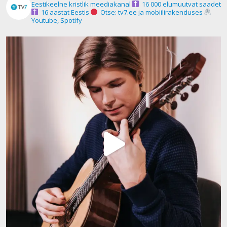
Eestikeelne kristlik meediakanal
16 000 elumuutvat saadet
16 aastat Eestis
Otse: tv7.ee ja mobiilirakenduses
Youtube, Spotify