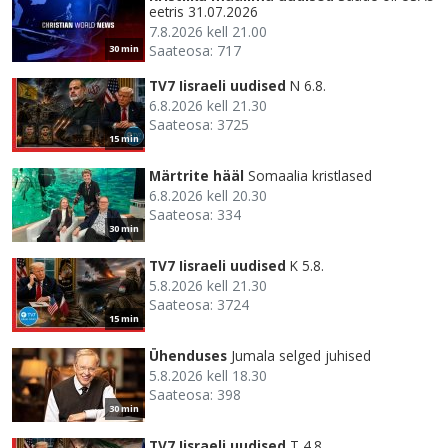
eetris 31.07.2026
7.8.2026 kell 21.00
Saateosa: 717
30 min
TV7 Iisraeli uudised
N 6.8.
6.8.2026 kell 21.30
Saateosa: 3725
15 min
Märtrite hääl
Somaalia kristlased
6.8.2026 kell 20.30
Saateosa: 334
30 min
TV7 Iisraeli uudised
K 5.8.
5.8.2026 kell 21.30
Saateosa: 3724
15 min
Ühenduses
Jumala selged juhised
5.8.2026 kell 18.30
Saateosa: 398
30 min
TV7 Iisraeli uudised
T 4.8.