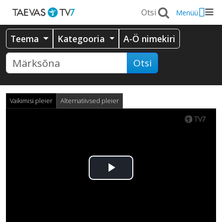
Menüü
Teema
Kategooria
A-Ö nimekiri
Otsi
Vaikimisi pleier
Alternatiivsed pleier
Esita
video