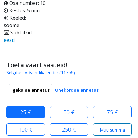
Osa number: 10
Kestus: 5 min
Keeled:
soome
Subtiitrid:
eesti
Toeta väärt saateid!
Selgitus:
Advendikalender
(
11756
)
Igakuine annetus
Ühekordne annetus
25 €
50 €
75 €
100 €
250 €