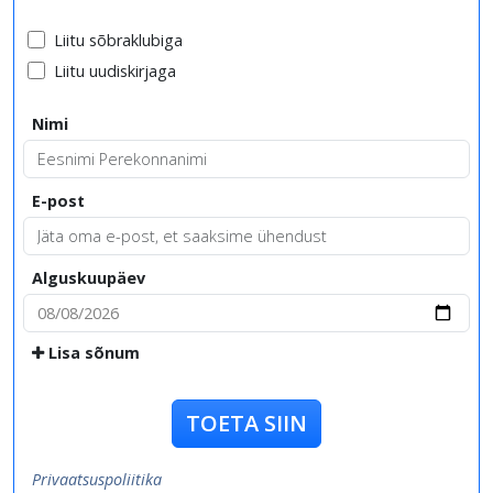
Liitu sõbraklubiga
Liitu uudiskirjaga
Nimi
E-post
Alguskuupäev
Lisa sõnum
TOETA SIIN
Privaatsuspoliitika