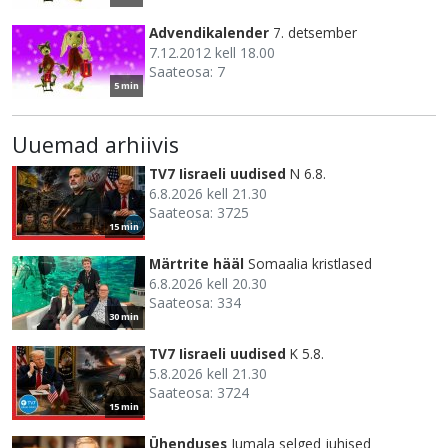
Advendikalender
7. detsember
7.12.2012 kell 18.00
Saateosa: 7
5 min
Uuemad arhiivis
TV7 Iisraeli uudised
N 6.8.
6.8.2026 kell 21.30
Saateosa: 3725
15 min
Märtrite hääl
Somaalia kristlased
6.8.2026 kell 20.30
Saateosa: 334
30 min
TV7 Iisraeli uudised
K 5.8.
5.8.2026 kell 21.30
Saateosa: 3724
15 min
Ühenduses
Jumala selged juhised