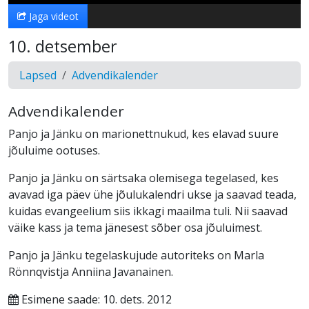
Jaga videot
10. detsember
Lapsed
Advendikalender
Advendikalender
Panjo ja Jänku on marionettnukud, kes elavad suure
jõuluime ootuses.
Panjo ja Jänku on särtsaka olemisega tegelased, kes
avavad iga päev ühe jõulukalendri ukse ja saavad teada,
kuidas evangeelium siis ikkagi maailma tuli. Nii saavad
väike kass ja tema jänesest sõber osa jõuluimest.
Panjo ja Jänku tegelaskujude autoriteks on Marla
Rönnqvistja Anniina Javanainen.
Esimene saade: 10. dets. 2012