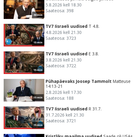
5.8.2026 kell 18.30
Saateosa: 398
30 min
TV7 Iisraeli uudised
T 4.8.
4.8.2026 kell 21.30
Saateosa: 3723
15 min
TV7 Iisraeli uudised
E 3.8.
3.8.2026 kell 21.30
Saateosa: 3722
15 min
Pühapäevaks Joosep Tammolt
Matteuse
14:13-21
2.8.2026 kell 17.30
Saateosa: 188
15 min
TV7 Iisraeli uudised
R 31.7.
31.7.2026 kell 21.30
Saateosa: 3721
15 min
Kristliku maailma uudised
Saade oli USAs