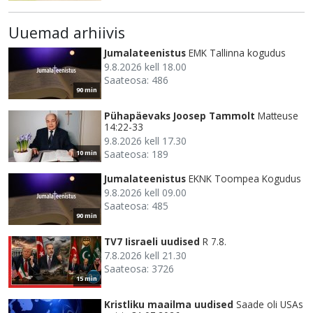
Uuemad arhiivis
Jumalateenistus
EMK Tallinna kogudus
9.8.2026 kell 18.00
Saateosa: 486
90 min
Pühapäevaks Joosep Tammolt
Matteuse
14:22-33
9.8.2026 kell 17.30
Saateosa: 189
10 min
Jumalateenistus
EKNK Toompea Kogudus
9.8.2026 kell 09.00
Saateosa: 485
90 min
TV7 Iisraeli uudised
R 7.8.
7.8.2026 kell 21.30
Saateosa: 3726
15 min
Kristliku maailma uudised
Saade oli USAs