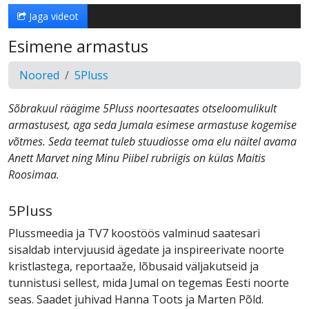
Jaga videot
Esimene armastus
Noored
5Pluss
Sõbrakuul räägime 5Pluss noortesaates otseloomulikult
armastusest, aga seda Jumala esimese armastuse kogemise
võtmes. Seda teemat tuleb stuudiosse oma elu näitel avama
Anett Marvet ning Minu Piibel rubriigis on külas Maitis
Roosimaa.
5Pluss
Plussmeedia ja TV7 koostöös valminud saatesari
sisaldab intervjuusid ägedate ja inspireerivate noorte
kristlastega, reportaaže, lõbusaid väljakutseid ja
tunnistusi sellest, mida Jumal on tegemas Eesti noorte
seas. Saadet juhivad Hanna Toots ja Marten Põld.