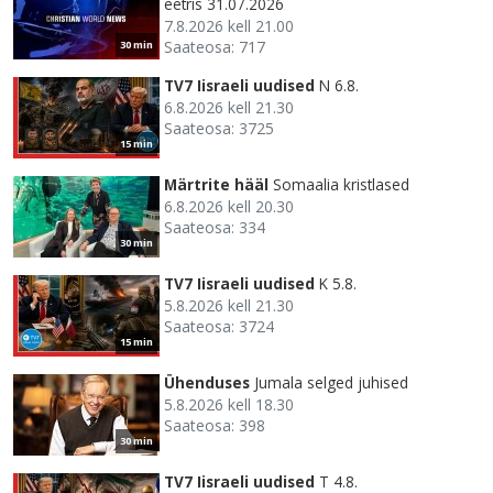
eetris 31.07.2026
7.8.2026 kell 21.00
Saateosa: 717
30 min
TV7 Iisraeli uudised
N 6.8.
6.8.2026 kell 21.30
Saateosa: 3725
15 min
Märtrite hääl
Somaalia kristlased
6.8.2026 kell 20.30
Saateosa: 334
30 min
TV7 Iisraeli uudised
K 5.8.
5.8.2026 kell 21.30
Saateosa: 3724
15 min
Ühenduses
Jumala selged juhised
5.8.2026 kell 18.30
Saateosa: 398
30 min
TV7 Iisraeli uudised
T 4.8.