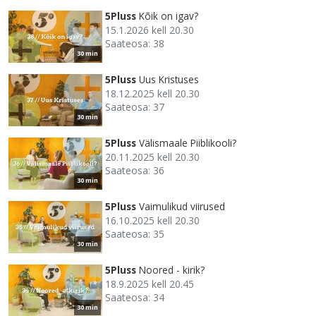
5Pluss
Kõik on igav?
15.1.2026 kell 20.30
Saateosa: 38
30 min
5Pluss
Uus Kristuses
18.12.2025 kell 20.30
Saateosa: 37
30 min
5Pluss
Välismaale Piiblikooli?
20.11.2025 kell 20.30
Saateosa: 36
30 min
5Pluss
Vaimulikud viirused
16.10.2025 kell 20.30
Saateosa: 35
30 min
5Pluss
Noored - kirik?
18.9.2025 kell 20.45
Saateosa: 34
30 min