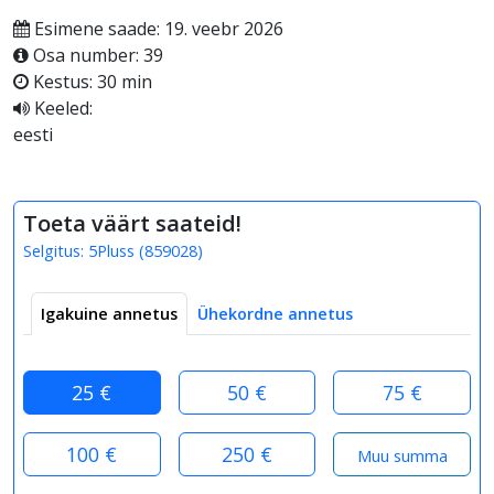
Esimene saade: 19. veebr 2026
Osa number: 39
Kestus: 30 min
Keeled:
eesti
Toeta väärt saateid!
Selgitus:
5Pluss
(
859028
)
Igakuine annetus
Ühekordne annetus
25 €
50 €
75 €
100 €
250 €