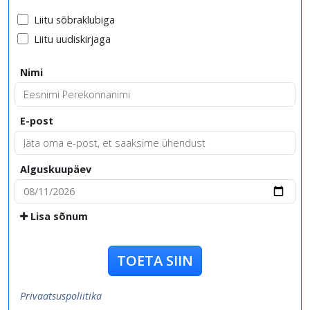
Liitu sõbraklubiga
Liitu uudiskirjaga
Nimi
E-post
Alguskuupäev
Lisa sõnum
TOETA SIIN
Privaatsuspoliitika