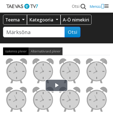
Menüü
Teema
Kategooria
A-Ö nimekiri
Otsi
Vaikimisi pleier
Alternatiivsed pleier
Esita
video