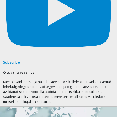
Subscribe
© 2026 Taevas TV7
Käesolevaid lehekülgi haldab Taevas TV7, kellele kuuluvad kõik antud
lehekülgedega seonduvad tegevused ja õigused. Taevas TV7 poolt
avaldatud saateid võib alla laadida üksnes isiklikuks otstarbeks.
Saadete täielik või osaline avaldamine teistes allikates või ükskõik
millisel muul kujul on keelatud.