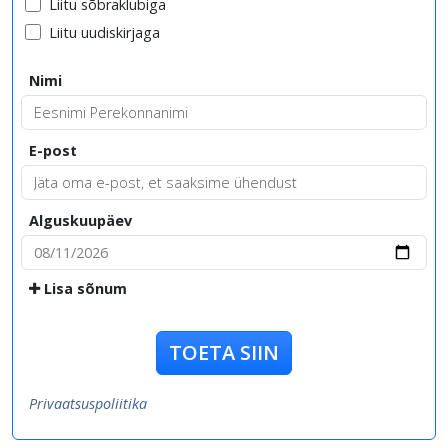
Liitu sõbraklubiga
Liitu uudiskirjaga
Nimi
E-post
Alguskuupäev
Lisa sõnum
TOETA SIIN
Privaatsuspoliitika