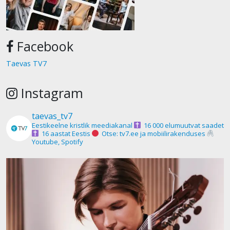
Facebook
Taevas TV7
Instagram
taevas_tv7
Eestikeelne kristlik meediakanal
16 000 elumuutvat saadet
16 aastat Eestis
Otse: tv7.ee ja mobiilirakenduses
Youtube, Spotify