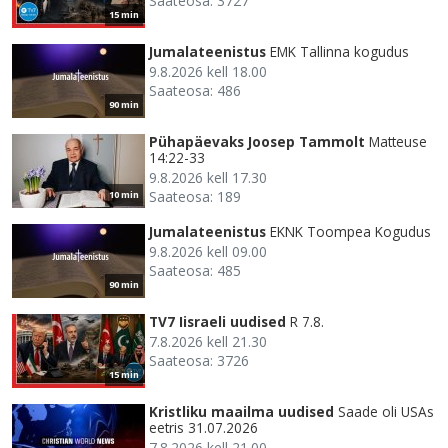
Saateosa: 3727
15 min
Jumalateenistus
EMK Tallinna kogudus
9.8.2026 kell 18.00
Saateosa: 486
90 min
Pühapäevaks Joosep Tammolt
Matteuse
14:22-33
9.8.2026 kell 17.30
Saateosa: 189
10 min
Jumalateenistus
EKNK Toompea Kogudus
9.8.2026 kell 09.00
Saateosa: 485
90 min
TV7 Iisraeli uudised
R 7.8.
7.8.2026 kell 21.30
Saateosa: 3726
15 min
Kristliku maailma uudised
Saade oli USAs
eetris 31.07.2026
7.8.2026 kell 21.00