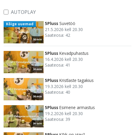
AUTOPLAY
5Pluss
Suvetöö
Kõige uuemad
21.5.2026 kell 20.30
Saateosa: 42
30 min
5Pluss
Kevadpuhastus
16.4.2026 kell 20.30
Saateosa: 41
30 min
5Pluss
Kristlaste tagakius
19.3.2026 kell 20.30
Saateosa: 40
30 min
5Pluss
Esimene armastus
19.2.2026 kell 20.30
Saateosa: 39
30 min
5Pluss
Kõik on igav?