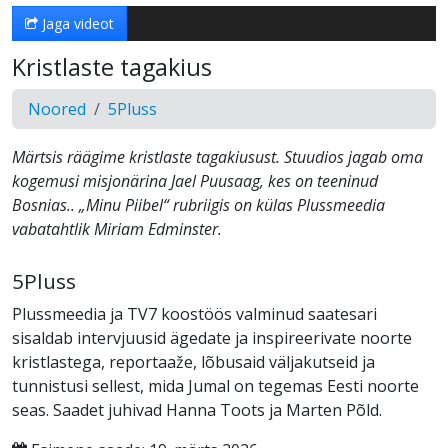
Jaga videot
Kristlaste tagakius
Noored
5Pluss
Märtsis räägime kristlaste tagakiusust. Stuudios jagab oma
kogemusi misjonärina Jael Puusaag, kes on teeninud
Bosnias.. „Minu Piibel“ rubriigis on külas Plussmeedia
vabatahtlik Miriam Edminster.
5Pluss
Plussmeedia ja TV7 koostöös valminud saatesari
sisaldab intervjuusid ägedate ja inspireerivate noorte
kristlastega, reportaaže, lõbusaid väljakutseid ja
tunnistusi sellest, mida Jumal on tegemas Eesti noorte
seas. Saadet juhivad Hanna Toots ja Marten Põld.