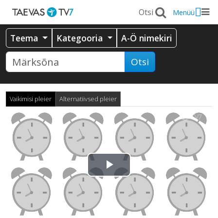
Menüü
Teema
Kategooria
A-Ö nimekiri
Otsi
Vaikimisi pleier
Alternatiivsed pleier
Esita
video