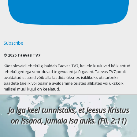
Subscribe
© 2026 Taevas TV7
Käesolevaid lehekülgi haldab Taevas TV7, kellele kuuluvad kõik antud
lehekülgedega seonduvad tegevused ja õigused. Taevas TV7 poolt
avaldatud saateid võib alla laadida üksnes isiklikuks otstarbeks.
Saadete täielik või osaline avaldamine teistes allikates või ükskõik
millisel muul kujul on keelatud.
Ja iga keel tunnistaks, et Jeesus Kristus
on Issand, Jumala Isa auks. (Fil. 2:11)