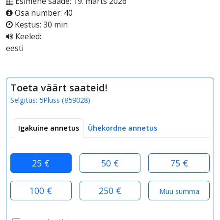
Esimene saade: 19. märts 2026
Osa number: 40
Kestus: 30 min
Keeled:
eesti
Toeta väärt saateid!
Selgitus:
5Pluss
(
859028
)
Igakuine annetus
Ühekordne annetus
25 €
50 €
75 €
100 €
250 €