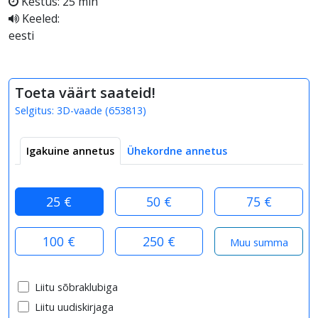
Kestus: 25 min
Keeled:
eesti
Toeta väärt saateid!
Selgitus:
3D-vaade
(
653813
)
Igakuine annetus
Ühekordne annetus
25 €
50 €
75 €
100 €
250 €
Liitu sõbraklubiga
Liitu uudiskirjaga