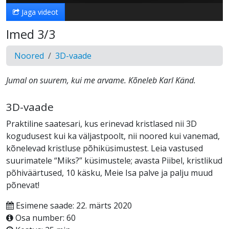
Jaga videot
Imed 3/3
Noored
3D-vaade
Jumal on suurem, kui me arvame. Kõneleb Karl Känd.
3D-vaade
Praktiline saatesari, kus erinevad kristlased nii 3D
kogudusest kui ka väljastpoolt, nii noored kui vanemad,
kõnelevad kristluse põhiküsimustest. Leia vastused
suurimatele “Miks?” küsimustele; avasta Piibel, kristlikud
põhiväärtused, 10 käsku, Meie Isa palve ja palju muud
põnevat!
Esimene saade: 22. märts 2020
Osa number: 60