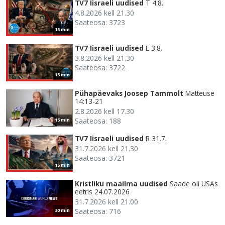
TV7 Iisraeli uudised
T 4.8.
4.8.2026 kell 21.30
Saateosa: 3723
15 min
TV7 Iisraeli uudised
E 3.8.
3.8.2026 kell 21.30
Saateosa: 3722
15 min
Pühapäevaks Joosep Tammolt
Matteuse
14:13-21
2.8.2026 kell 17.30
Saateosa: 188
15 min
TV7 Iisraeli uudised
R 31.7.
31.7.2026 kell 21.30
Saateosa: 3721
15 min
Kristliku maailma uudised
Saade oli USAs
eetris 24.07.2026
31.7.2026 kell 21.00
Saateosa: 716
30 min