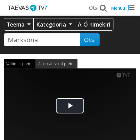
Menüü
Teema
Kategooria
A-Ö nimekiri
Otsi
Vaikimisi pleier
Alternatiivsed pleier
Esita
video