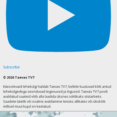
Subscribe
© 2026 Taevas TV7
Käesolevaid lehekülgi haldab Taevas TV7, kellele kuuluvad kõik antud
lehekülgedega seonduvad tegevused ja õigused. Taevas TV7 poolt
avaldatud saateid võib alla laadida üksnes isiklikuks otstarbeks.
Saadete täielik või osaline avaldamine teistes allikates või ükskõik
millisel muul kujul on keelatud.