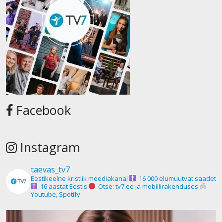
Facebook
Instagram
taevas_tv7
Eestikeelne kristlik meediakanal
16 000 elumuutvat saadet
16 aastat Eestis
Otse: tv7.ee ja mobiilirakenduses
Youtube, Spotify