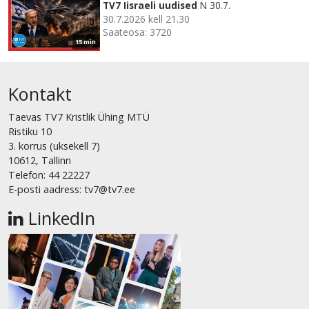
TV7 Iisraeli uudised
N 30.7.
30.7.2026 kell 21.30
Saateosa: 3720
15 min
Kontakt
Taevas TV7 Kristlik Ühing MTÜ
Ristiku 10
3. korrus (uksekell 7)
10612, Tallinn
Telefon: 44 22227
E-posti aadress: tv7@tv7.ee
LinkedIn