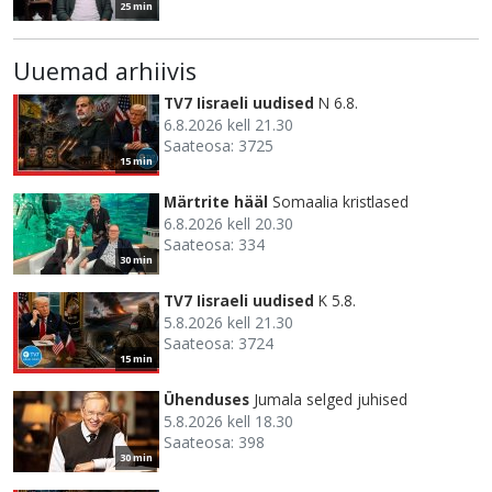
25 min
Uuemad arhiivis
TV7 Iisraeli uudised
N 6.8.
6.8.2026 kell 21.30
Saateosa: 3725
15 min
Märtrite hääl
Somaalia kristlased
6.8.2026 kell 20.30
Saateosa: 334
30 min
TV7 Iisraeli uudised
K 5.8.
5.8.2026 kell 21.30
Saateosa: 3724
15 min
Ühenduses
Jumala selged juhised
5.8.2026 kell 18.30
Saateosa: 398
30 min