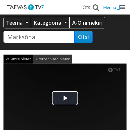
Menüü
Teema
Kategooria
A-Ö nimekiri
Otsi
Vaikimisi pleier
Alternatiivsed pleier
Esita
video