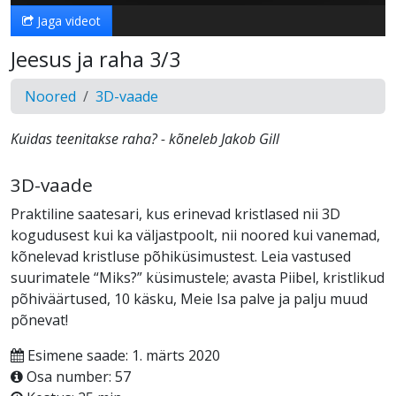
Jaga videot
Jeesus ja raha 3/3
Noored
3D-vaade
Kuidas teenitakse raha? - kõneleb Jakob Gill
3D-vaade
Praktiline saatesari, kus erinevad kristlased nii 3D
kogudusest kui ka väljastpoolt, nii noored kui vanemad,
kõnelevad kristluse põhiküsimustest. Leia vastused
suurimatele “Miks?” küsimustele; avasta Piibel, kristlikud
põhiväärtused, 10 käsku, Meie Isa palve ja palju muud
põnevat!
Esimene saade: 1. märts 2020
Osa number: 57