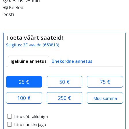
Kestus: 25 min
Keeled:
eesti
Toeta väärt saateid!
Selgitus:
3D-vaade
(
653813
)
Igakuine annetus
Ühekordne annetus
25 €
50 €
75 €
100 €
250 €
Liitu sõbraklubiga
Liitu uudiskirjaga