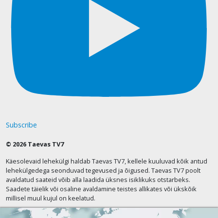
Subscribe
© 2026 Taevas TV7
Käesolevaid lehekülgi haldab Taevas TV7, kellele kuuluvad kõik antud
lehekülgedega seonduvad tegevused ja õigused. Taevas TV7 poolt
avaldatud saateid võib alla laadida üksnes isiklikuks otstarbeks.
Saadete täielik või osaline avaldamine teistes allikates või ükskõik
millisel muul kujul on keelatud.