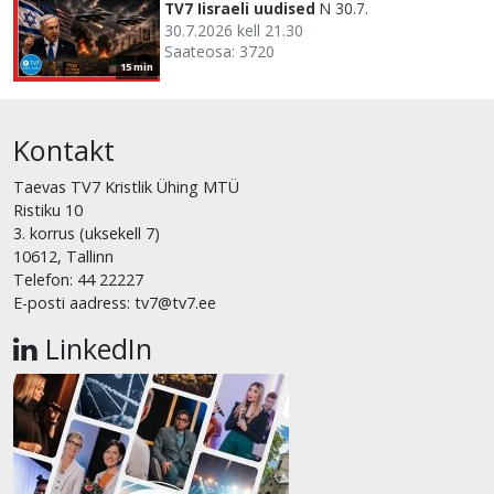
TV7 Iisraeli uudised
N 30.7.
30.7.2026 kell 21.30
Saateosa: 3720
15 min
Kontakt
Taevas TV7 Kristlik Ühing MTÜ
Ristiku 10
3. korrus (uksekell 7)
10612, Tallinn
Telefon: 44 22227
E-posti aadress: tv7@tv7.ee
LinkedIn