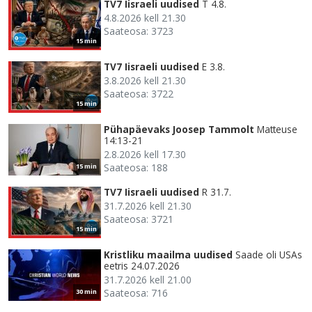
TV7 Iisraeli uudised
T 4.8.
4.8.2026 kell 21.30
Saateosa: 3723
15 min
TV7 Iisraeli uudised
E 3.8.
3.8.2026 kell 21.30
Saateosa: 3722
15 min
Pühapäevaks Joosep Tammolt
Matteuse
14:13-21
2.8.2026 kell 17.30
Saateosa: 188
15 min
TV7 Iisraeli uudised
R 31.7.
31.7.2026 kell 21.30
Saateosa: 3721
15 min
Kristliku maailma uudised
Saade oli USAs
eetris 24.07.2026
31.7.2026 kell 21.00
Saateosa: 716
30 min