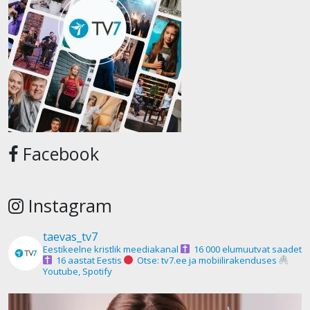
Facebook
Instagram
taevas_tv7
Eestikeelne kristlik meediakanal
16 000 elumuutvat saadet
16 aastat Eestis
Otse: tv7.ee ja mobiilirakenduses
Youtube, Spotify