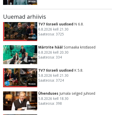
20 min
Uuemad arhiivis
TV7 Iisraeli uudised
N 6.8.
6.8.2026 kell 21.30
Saateosa: 3725
15 min
Märtrite hääl
Somaalia kristlased
6.8.2026 kell 20.30
Saateosa: 334
30 min
TV7 Iisraeli uudised
K 5.8.
5.8.2026 kell 21.30
Saateosa: 3724
15 min
Ühenduses
Jumala selged juhised
5.8.2026 kell 18.30
Saateosa: 398
30 min