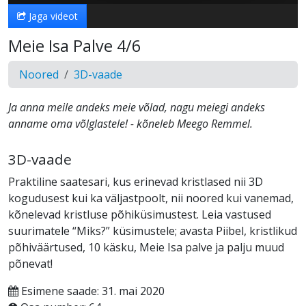
Jaga videot
Meie Isa Palve 4/6
Noored
3D-vaade
Ja anna meile andeks meie võlad, nagu meiegi andeks
anname oma võlglastele! - kõneleb Meego Remmel.
3D-vaade
Praktiline saatesari, kus erinevad kristlased nii 3D
kogudusest kui ka väljastpoolt, nii noored kui vanemad,
kõnelevad kristluse põhiküsimustest. Leia vastused
suurimatele “Miks?” küsimustele; avasta Piibel, kristlikud
põhiväärtused, 10 käsku, Meie Isa palve ja palju muud
põnevat!
Esimene saade: 31. mai 2020