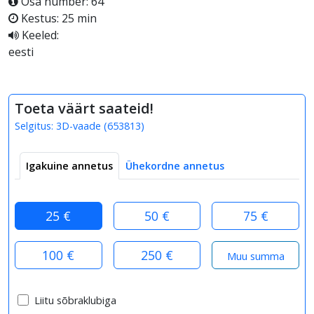
Osa number: 64
Kestus: 25 min
Keeled:
eesti
Toeta väärt saateid!
Selgitus:
3D-vaade
(
653813
)
Igakuine annetus
Ühekordne annetus
25 €
50 €
75 €
100 €
250 €
Liitu sõbraklubiga