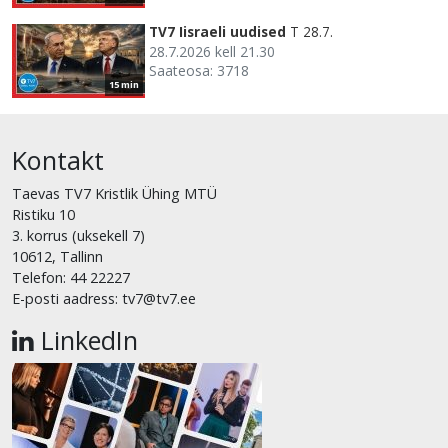
TV7 Iisraeli uudised
T 28.7.
28.7.2026 kell 21.30
Saateosa: 3718
15 min
Kontakt
Taevas TV7 Kristlik Ühing MTÜ
Ristiku 10
3. korrus (uksekell 7)
10612, Tallinn
Telefon: 44 22227
E-posti aadress: tv7@tv7.ee
LinkedIn