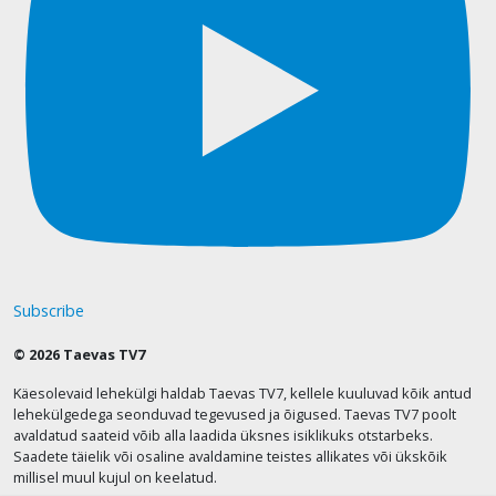
Subscribe
© 2026 Taevas TV7
Käesolevaid lehekülgi haldab Taevas TV7, kellele kuuluvad kõik antud
lehekülgedega seonduvad tegevused ja õigused. Taevas TV7 poolt
avaldatud saateid võib alla laadida üksnes isiklikuks otstarbeks.
Saadete täielik või osaline avaldamine teistes allikates või ükskõik
millisel muul kujul on keelatud.