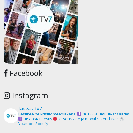
Facebook
Instagram
taevas_tv7
Eestikeelne kristlik meediakanal
16 000 elumuutvat saadet
16 aastat Eestis
Otse: tv7.ee ja mobiilirakenduses
Youtube, Spotify