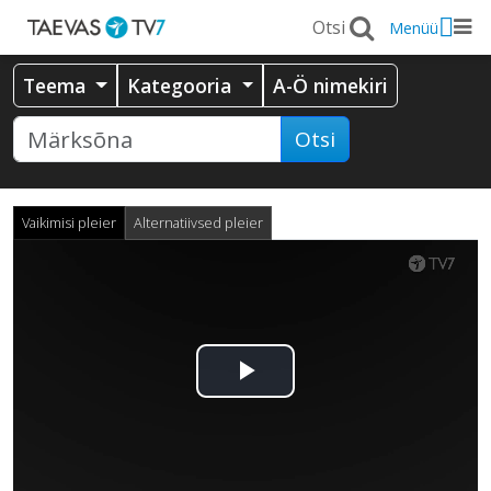
Menüü
Teema
Kategooria
A-Ö nimekiri
Otsi
Vaikimisi pleier
Alternatiivsed pleier
Esita
video