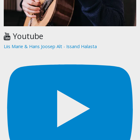
Youtube
Liis Marie & Hans Joosep Alt - Issand Halasta