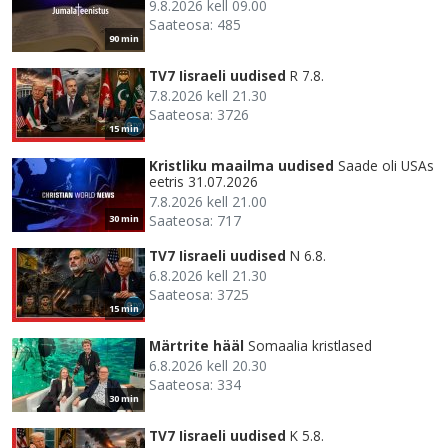
9.8.2026 kell 09.00
Saateosa: 485
90 min
TV7 Iisraeli uudised
R 7.8.
7.8.2026 kell 21.30
Saateosa: 3726
15 min
Kristliku maailma uudised
Saade oli USAs
eetris 31.07.2026
7.8.2026 kell 21.00
Saateosa: 717
30 min
TV7 Iisraeli uudised
N 6.8.
6.8.2026 kell 21.30
Saateosa: 3725
15 min
Märtrite hääl
Somaalia kristlased
6.8.2026 kell 20.30
Saateosa: 334
30 min
TV7 Iisraeli uudised
K 5.8.