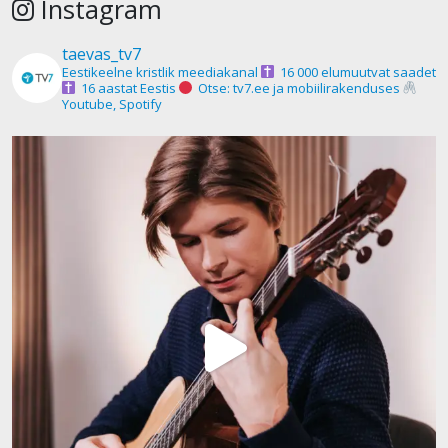
Instagram
taevas_tv7
Eestikeelne kristlik meediakanal
16 000 elumuutvat saadet
16 aastat Eestis
Otse: tv7.ee ja mobiilirakenduses
Youtube, Spotify