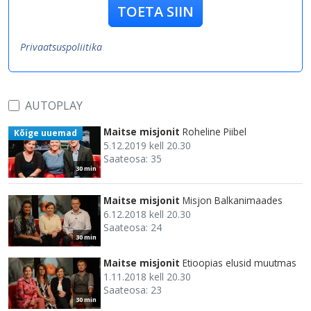
TOETA SIIN
Privaatsuspoliitika
AUTOPLAY
Maitse misjonit
Roheline Piibel
Kõige uuemad
5.12.2019 kell 20.30
Saateosa: 35
30 min
Maitse misjonit
Misjon Balkanimaades
6.12.2018 kell 20.30
Saateosa: 24
30 min
Maitse misjonit
Etioopias elusid muutmas
1.11.2018 kell 20.30
Saateosa: 23
30 min