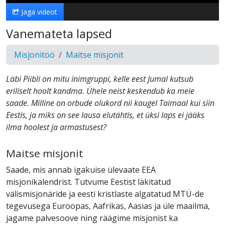
Jaga videot
Vanemateta lapsed
Misjonitöö
Maitse misjonit
Läbi Piibli on mitu inimgruppi, kelle eest Jumal kutsub
eriliselt hoolt kandma. Ühele neist keskendub ka meie
saade. Milline on orbude olukord nii kaugel Taimaal kui siin
Eestis, ja miks on see lausa elutähtis, et üksi laps ei jääks
ilma hoolest ja armastusest?
Maitse misjonit
Saade, mis annab igakuise ülevaate EEA
misjonikalendrist. Tutvume Eestist läkitatud
välismisjonäride ja eesti kristlaste algatatud MTÜ-de
tegevusega Euroopas, Aafrikas, Aasias ja üle maailma,
jagame palvesoove ning räägime misjonist ka