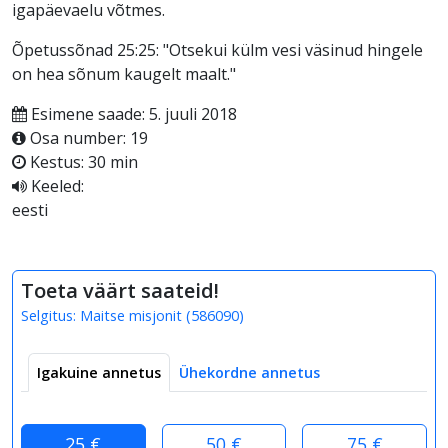
igapäevaelu võtmes.
Õpetussõnad 25:25: "Otsekui külm vesi väsinud hingele
on hea sõnum kaugelt maalt."
Esimene saade: 5. juuli 2018
Osa number: 19
Kestus: 30 min
Keeled:
eesti
Toeta väärt saateid!
Selgitus:
Maitse misjonit
(
586090
)
Igakuine annetus
Ühekordne annetus
25 €
50 €
75 €