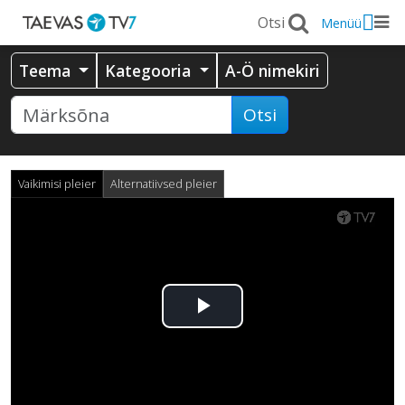
Menüü
Teema
Kategooria
A-Ö nimekiri
Otsi
Vaikimisi pleier
Alternatiivsed pleier
Esita
video