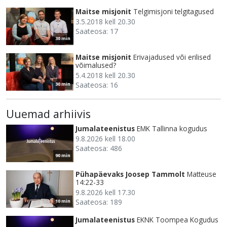
Maitse misjonit
Telgimisjoni telgitagused
3.5.2018 kell 20.30
Saateosa: 17
30 min
Maitse misjonit
Erivajadused või erilised
võimalused?
5.4.2018 kell 20.30
Saateosa: 16
30 min
Uuemad arhiivis
Jumalateenistus
EMK Tallinna kogudus
9.8.2026 kell 18.00
Saateosa: 486
90 min
Pühapäevaks Joosep Tammolt
Matteuse
14:22-33
9.8.2026 kell 17.30
Saateosa: 189
10 min
Jumalateenistus
EKNK Toompea Kogudus