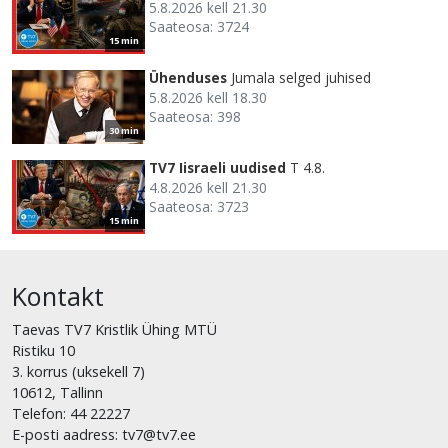
5.8.2026 kell 21.30
Saateosa: 3724
15 min
Ühenduses
Jumala selged juhised
5.8.2026 kell 18.30
Saateosa: 398
30 min
TV7 Iisraeli uudised
T 4.8.
4.8.2026 kell 21.30
Saateosa: 3723
15 min
Kontakt
Taevas TV7 Kristlik Ühing MTÜ
Ristiku 10
3. korrus (uksekell 7)
10612, Tallinn
Telefon: 44 22227
E-posti aadress: tv7@tv7.ee