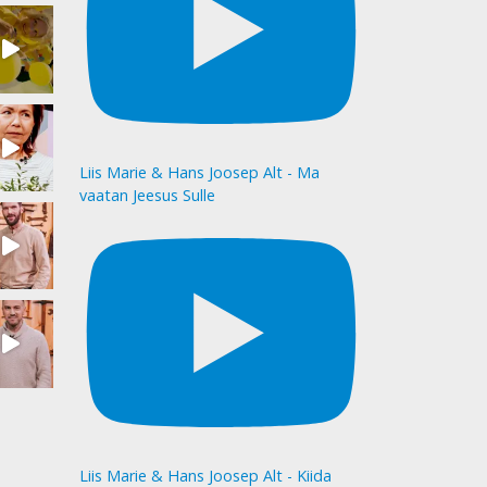
Liis Marie & Hans Joosep Alt - Ma
vaatan Jeesus Sulle
Liis Marie & Hans Joosep Alt - Kiida