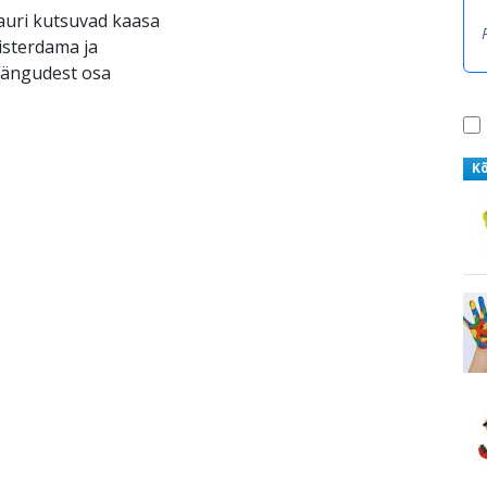
auri kutsuvad kaasa
isterdama ja
mängudest osa
K