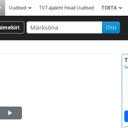
Uudised
TV7 ajaleht Head Uudised
TOETA
nimekiri
Otsi
T
S
Esita