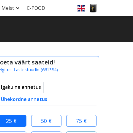
Meist
E-POOD
oeta väärt saateid!
elgitus:
Lastestuudio
(
661384
)
Igakuine annetus
Ühekordne annetus
25 €
50 €
75 €