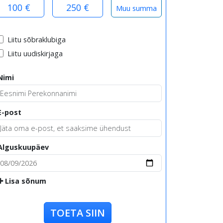
100 €
250 €
Liitu sõbraklubiga
Liitu uudiskirjaga
Nimi
E-post
Alguskuupäev
Lisa sõnum
TOETA SIIN