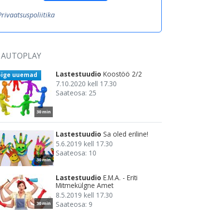
Privaatsuspoliitika
AUTOPLAY
Lastestuudio
Koostöö 2/2
õige uuemad
7.10.2020 kell 17.30
Saateosa: 25
30 min
Lastestuudio
Sa oled eriline!
5.6.2019 kell 17.30
Saateosa: 10
30 min
Lastestuudio
E.M.A. - Eriti
Mitmekülgne Amet
8.5.2019 kell 17.30
Saateosa: 9
30 min