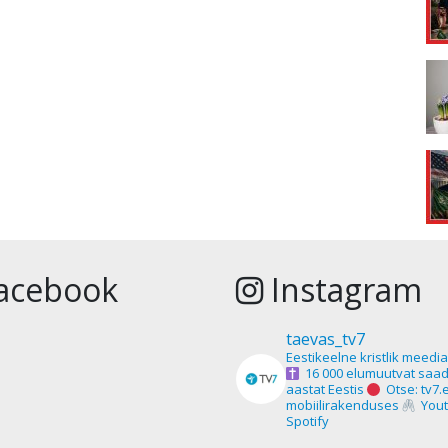
acebook
Instagram
taevas_tv7
Eestikeelne kristlik meedi
16 000 elumuutvat saad
aastat Eestis
Otse: tv7.
mobiilirakenduses
Yout
Spotify