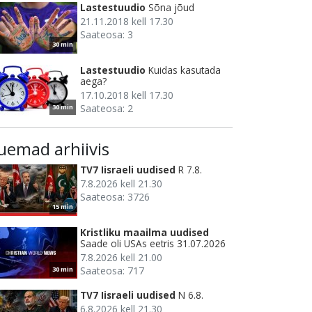
Lastestuudio
Sõna jõud
21.11.2018 kell 17.30
Saateosa: 3
30 min
Lastestuudio
Kuidas kasutada
aega?
17.10.2018 kell 17.30
Saateosa: 2
30 min
uemad arhiivis
TV7 Iisraeli uudised
R 7.8.
7.8.2026 kell 21.30
Saateosa: 3726
15 min
Kristliku maailma uudised
Saade oli USAs eetris 31.07.2026
7.8.2026 kell 21.00
Saateosa: 717
30 min
TV7 Iisraeli uudised
N 6.8.
6.8.2026 kell 21.30