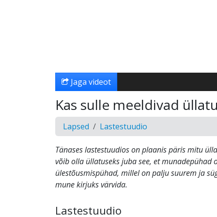
Jaga videot
Kas sulle meeldivad üllat
Lapsed
Lastestuudio
Tänases lastestuudios on plaanis päris mitu ülla
võib olla üllatuseks juba see, et munadepühad o
ülestõusmispühad, millel on palju suurem ja s
mune kirjuks värvida.
Lastestuudio