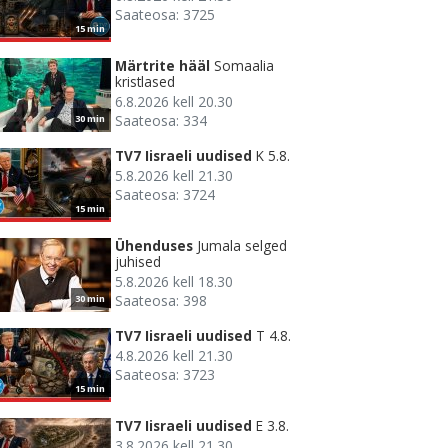
Saateosa: 3725
15 min
Märtrite hääl
Somaalia
kristlased
6.8.2026 kell 20.30
Saateosa: 334
30 min
TV7 Iisraeli uudised
K 5.8.
5.8.2026 kell 21.30
Saateosa: 3724
15 min
Ühenduses
Jumala selged
juhised
5.8.2026 kell 18.30
Saateosa: 398
30 min
TV7 Iisraeli uudised
T 4.8.
4.8.2026 kell 21.30
Saateosa: 3723
15 min
TV7 Iisraeli uudised
E 3.8.
3.8.2026 kell 21.30