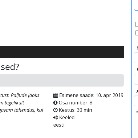
video
used?
tust. Paljude jaoks
Esimene saade: 10. apr 2019
n tegelikult
Osa number: 8
ügavam tähendus, kui
Kestus: 30 min
Keeled:
eesti