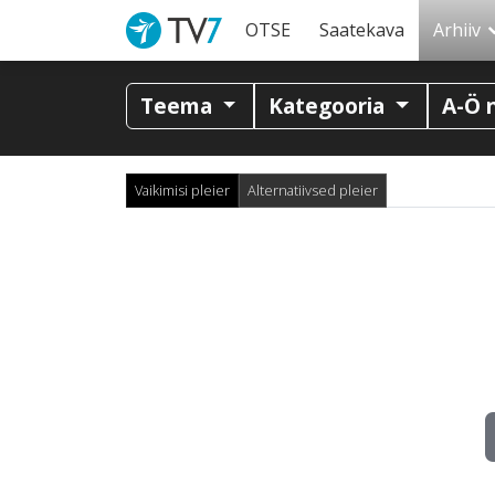
OTSE
Saatekava
Arhiiv
Teema
Kategooria
A-Ö 
Vaikimisi pleier
Alternatiivsed pleier