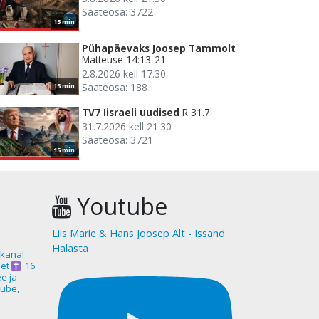
Saateosa: 3722
15 min
Pühapäevaks Joosep Tammolt
Matteuse 14:13-21
2.8.2026 kell 17.30
Saateosa: 188
15 min
TV7 Iisraeli uudised
R 31.7.
31.7.2026 kell 21.30
Saateosa: 3721
15 min
Youtube
Liis Marie & Hans Joosep Alt - Issand
Halasta
akanal
et
16
ee ja
ube,