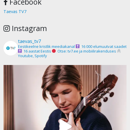
Facebook
Taevas TV7
Instagram
taevas_tv7
Eestikeelne kristlik meediakanal
16 000 elumuutvat saadet
16 aastat Eestis
Otse: tv7.ee ja mobiilirakenduses
Youtube, Spotify