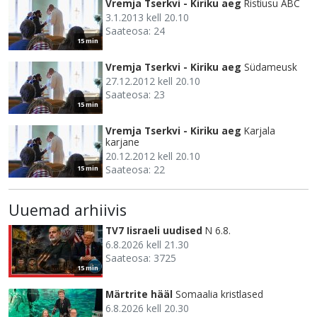
Vremja Tserkvi - Kiriku aeg
Ristiusu ABC
3.1.2013 kell 20.10
Saateosa: 24
15 min
Vremja Tserkvi - Kiriku aeg
Südameusk
27.12.2012 kell 20.10
Saateosa: 23
15 min
Vremja Tserkvi - Kiriku aeg
Karjala
karjane
20.12.2012 kell 20.10
Saateosa: 22
15 min
Uuemad arhiivis
TV7 Iisraeli uudised
N 6.8.
6.8.2026 kell 21.30
Saateosa: 3725
15 min
Märtrite hääl
Somaalia kristlased
6.8.2026 kell 20.30