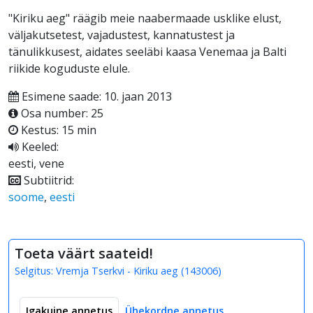
"Kiriku aeg" räägib meie naabermaade usklike elust,
väljakutsetest, vajadustest, kannatustest ja
tänulikkusest, aidates seeläbi kaasa Venemaa ja Balti
riikide koguduste elule.
Esimene saade: 10. jaan 2013
Osa number: 25
Kestus: 15 min
Keeled:
eesti, vene
Subtiitrid:
soome
,
eesti
Toeta väärt saateid!
Selgitus:
Vremja Tserkvi - Kiriku aeg
(
143006
)
Igakuine annetus
Ühekordne annetus