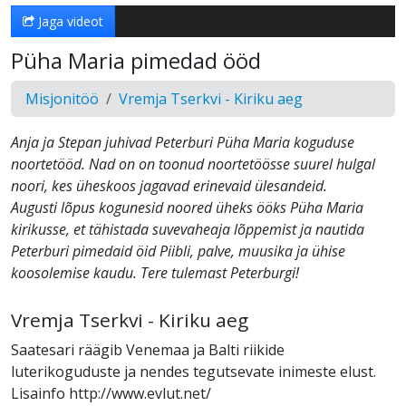
Jaga videot
Püha Maria pimedad ööd
Misjonitöö
Vremja Tserkvi - Kiriku aeg
Anja ja Stepan juhivad Peterburi Püha Maria koguduse
noortetööd. Nad on on toonud noortetöösse suurel hulgal
noori, kes üheskoos jagavad erinevaid ülesandeid.
Augusti lõpus kogunesid noored üheks ööks Püha Maria
kirikusse, et tähistada suvevaheaja lõppemist ja nautida
Peterburi pimedaid öid Piibli, palve, muusika ja ühise
koosolemise kaudu. Tere tulemast Peterburgi!
Vremja Tserkvi - Kiriku aeg
Saatesari räägib Venemaa ja Balti riikide
luterikoguduste ja nendes tegutsevate inimeste elust.
Lisainfo http://www.evlut.net/