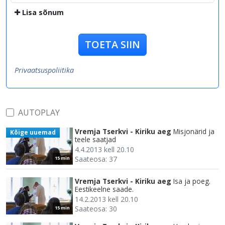
Lisa sõnum
TOETA SIIN
Privaatsuspoliitika
AUTOPLAY
Vremja Tserkvi - Kiriku aeg
Misjonärid ja
Kõige uuemad
teele saatjad
4.4.2013 kell 20.10
Saateosa: 37
15 min
Vremja Tserkvi - Kiriku aeg
Isa ja poeg.
Eestikeelne saade.
14.2.2013 kell 20.10
Saateosa: 30
15 min