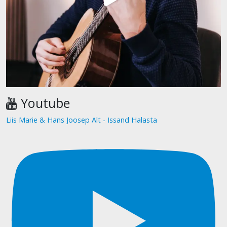
Youtube
Liis Marie & Hans Joosep Alt - Issand Halasta