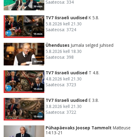
Saateosa: 334
30 min
TV7 Iisraeli uudised
K 5.8.
5.8.2026 kell 21.30
Saateosa: 3724
15 min
Ühenduses
Jumala selged juhised
5.8.2026 kell 18.30
Saateosa: 398
30 min
TV7 Iisraeli uudised
T 4.8.
4.8.2026 kell 21.30
Saateosa: 3723
15 min
TV7 Iisraeli uudised
E 3.8.
3.8.2026 kell 21.30
Saateosa: 3722
15 min
Pühapäevaks Joosep Tammolt
Matteuse
14:13-21