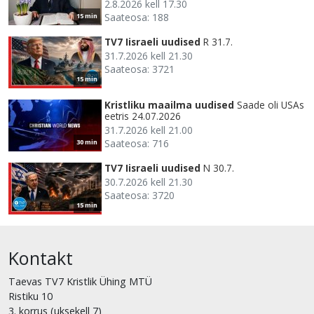
2.8.2026 kell 17.30
Saateosa: 188
15 min
TV7 Iisraeli uudised
R 31.7.
31.7.2026 kell 21.30
Saateosa: 3721
15 min
Kristliku maailma uudised
Saade oli USAs
eetris 24.07.2026
31.7.2026 kell 21.00
Saateosa: 716
30 min
TV7 Iisraeli uudised
N 30.7.
30.7.2026 kell 21.30
Saateosa: 3720
15 min
Kontakt
Taevas TV7 Kristlik Ühing MTÜ
Ristiku 10
3. korrus (uksekell 7)