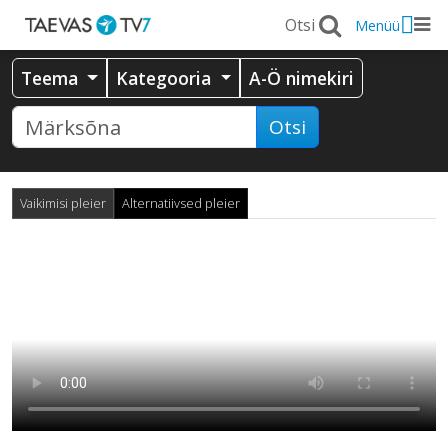
Menüü
Teema
Kategooria
A-Ö nimekiri
Otsi
Vaikimisi pleier
Alternatiivsed pleier