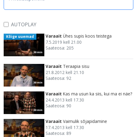
AUTOPLAY
Varaait
Ühes supis koos teistega
Kõige uuemad
7.5.2019 kell 21.00
Saateosa: 205
30 min
Varaait
Teraapia sisu
21.8.2012 kell 21.10
Saateosa: 92
30 min
Varaait
Kas ma usun ka siis, kui ma ei näe?
24.4.2013 kell 17.30
Saateosa: 90
30 min
Varaait
Vaimulik sõjapidamine
17.4.2013 kell 17.30
Saateosa: 89