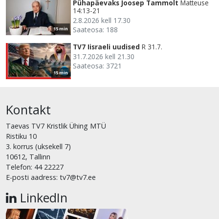
Pühapäevaks Joosep Tammolt
Matteuse
14:13-21
2.8.2026 kell 17.30
Saateosa: 188
15 min
TV7 Iisraeli uudised
R 31.7.
31.7.2026 kell 21.30
Saateosa: 3721
15 min
Kontakt
Taevas TV7 Kristlik Ühing MTÜ
Ristiku 10
3. korrus (uksekell 7)
10612, Tallinn
Telefon: 44 22227
E-posti aadress: tv7@tv7.ee
LinkedIn