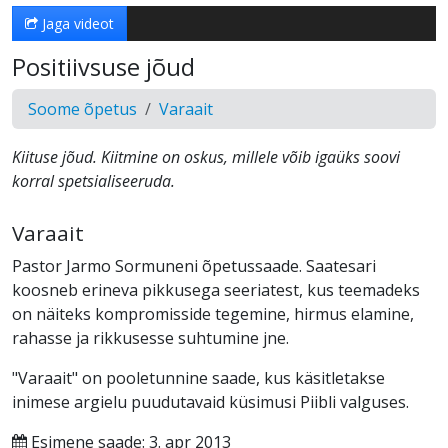
Jaga videot
Positiivsuse jõud
Soome õpetus
Varaait
Kiituse jõud. Kiitmine on oskus, millele võib igaüks soovi
korral spetsialiseeruda.
Varaait
Pastor Jarmo Sormuneni õpetussaade. Saatesari
koosneb erineva pikkusega seeriatest, kus teemadeks
on näiteks kompromisside tegemine, hirmus elamine,
rahasse ja rikkusesse suhtumine jne.
"Varaait" on pooletunnine saade, kus käsitletakse
inimese argielu puudutavaid küsimusi Piibli valguses.
Esimene saade: 3. apr 2013