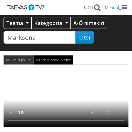
Menüü
Teema
Kategooria
A-Ö nimekiri
Otsi
Vaikimisi pleier
Alternatiivsed pleier