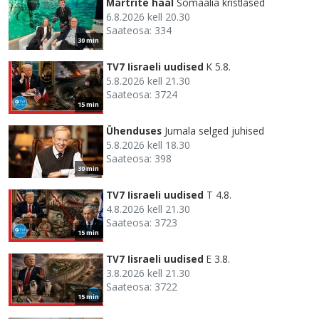
Märtrite hääl
Somaalia kristlased
6.8.2026 kell 20.30
Saateosa: 334
30 min
TV7 Iisraeli uudised
K 5.8.
5.8.2026 kell 21.30
Saateosa: 3724
15 min
Ühenduses
Jumala selged juhised
5.8.2026 kell 18.30
Saateosa: 398
30 min
TV7 Iisraeli uudised
T 4.8.
4.8.2026 kell 21.30
Saateosa: 3723
15 min
TV7 Iisraeli uudised
E 3.8.
3.8.2026 kell 21.30
Saateosa: 3722
15 min