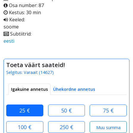
Osa number: 87
Kestus: 30 min
Keeled:
soome
Subtiitrid:
eesti
Toeta väärt saateid!
Selgitus:
Varaait
(
14627
)
Igakuine annetus
Ühekordne annetus
25 €
50 €
75 €
100 €
250 €