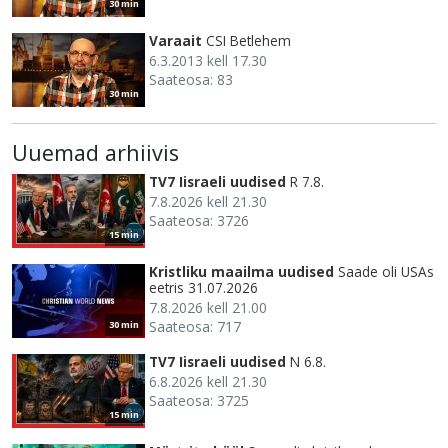
30 min
Varaait
CSI Betlehem
6.3.2013 kell 17.30
Saateosa: 83
30 min
Uuemad arhiivis
TV7 Iisraeli uudised
R 7.8.
7.8.2026 kell 21.30
Saateosa: 3726
15 min
Kristliku maailma uudised
Saade oli USAs
eetris 31.07.2026
7.8.2026 kell 21.00
Saateosa: 717
30 min
TV7 Iisraeli uudised
N 6.8.
6.8.2026 kell 21.30
Saateosa: 3725
15 min