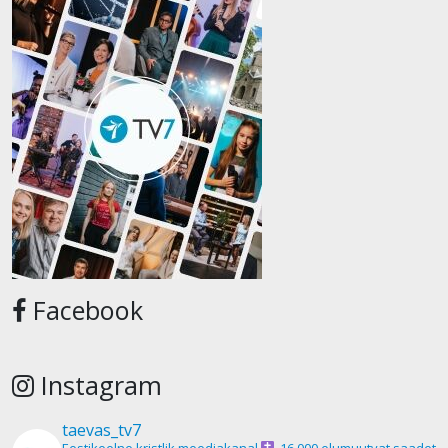
Facebook
Instagram
taevas_tv7
Eestikeelne kristlik meediakanal
16 000 elumuutvat saadet