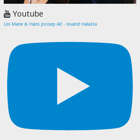
Youtube
Liis Marie & Hans Joosep Alt - Issand Halasta