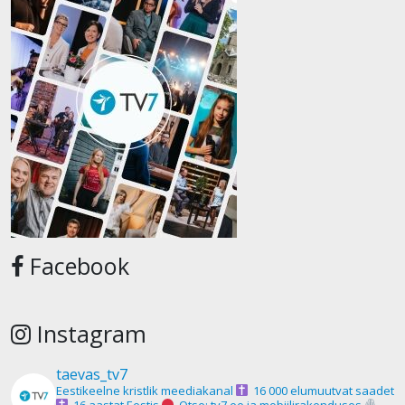
Facebook
Instagram
taevas_tv7
Eestikeelne kristlik meediakanal
16 000 elumuutvat saadet
16 aastat Eestis
Otse: tv7.ee ja mobiilirakenduses