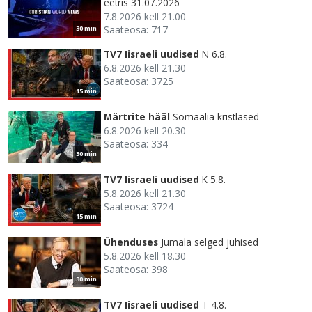
eetris 31.07.2026
7.8.2026 kell 21.00
Saateosa: 717
30 min
TV7 Iisraeli uudised
N 6.8.
6.8.2026 kell 21.30
Saateosa: 3725
15 min
Märtrite hääl
Somaalia kristlased
6.8.2026 kell 20.30
Saateosa: 334
30 min
TV7 Iisraeli uudised
K 5.8.
5.8.2026 kell 21.30
Saateosa: 3724
15 min
Ühenduses
Jumala selged juhised
5.8.2026 kell 18.30
Saateosa: 398
30 min
TV7 Iisraeli uudised
T 4.8.