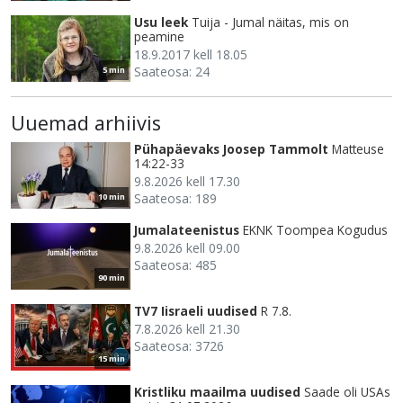
Usu leek
Tuija - Jumal näitas, mis on
peamine
18.9.2017 kell 18.05
Saateosa: 24
5 min
Uuemad arhiivis
Pühapäevaks Joosep Tammolt
Matteuse
14:22-33
9.8.2026 kell 17.30
Saateosa: 189
10 min
Jumalateenistus
EKNK Toompea Kogudus
9.8.2026 kell 09.00
Saateosa: 485
90 min
TV7 Iisraeli uudised
R 7.8.
7.8.2026 kell 21.30
Saateosa: 3726
15 min
Kristliku maailma uudised
Saade oli USAs