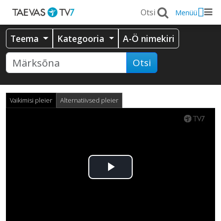
Menüü
Teema
Kategooria
A-Ö nimekiri
Otsi
Vaikimisi pleier
Alternatiivsed pleier
Esita
video