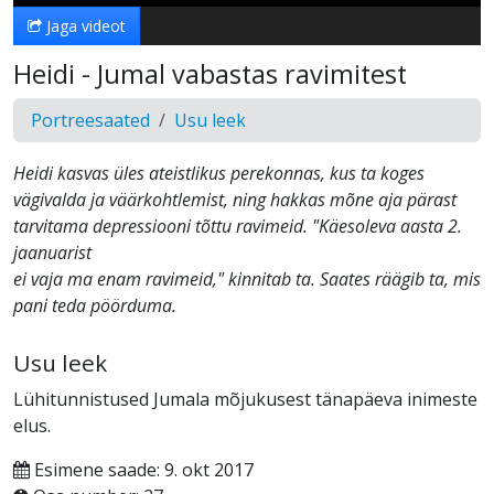
Jaga videot
Heidi - Jumal vabastas ravimitest
Portreesaated
Usu leek
Heidi kasvas üles ateistlikus perekonnas, kus ta koges
vägivalda ja väärkohtlemist, ning hakkas mõne aja pärast
tarvitama depressiooni tõttu ravimeid. "Käesoleva aasta 2.
jaanuarist
ei vaja ma enam ravimeid," kinnitab ta. Saates räägib ta, mis
pani teda pöörduma.
Usu leek
Lühitunnistused Jumala mõjukusest tänapäeva inimeste
elus.
Esimene saade: 9. okt 2017