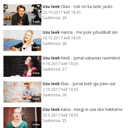
Usu leek
Olavi - Usk on ka laste jaoks
23.10.2017 kell 18.05
Saateosa: 29
5 min
Usu leek
Hanna - me pole juhuslikult siin
16.10.2017 kell 18.05
Saateosa: 28
5 min
Usu leek
Heidi - Jumal vabastas ravimitest
9.10.2017 kell 18.05
Saateosa: 27
5 min
Usu leek
Elias - Jumal teeb iga päev uut
2.10.2017 kell 18.05
Saateosa: 26
5 min
Usu leek
Kaisa - keegi ei saa üksi hakkama
25.9.2017 kell 18.05
Saateosa: 25
5 min