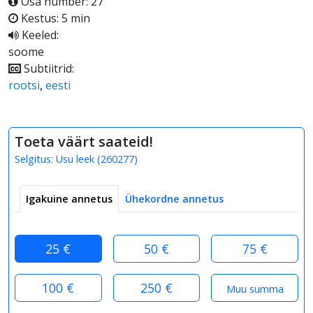
Osa number: 27
Kestus: 5 min
Keeled:
soome
Subtiitrid:
rootsi
,
eesti
Toeta väärt saateid!
Selgitus:
Usu leek
(
260277
)
Igakuine annetus
Ühekordne annetus
25 €
50 €
75 €
100 €
250 €