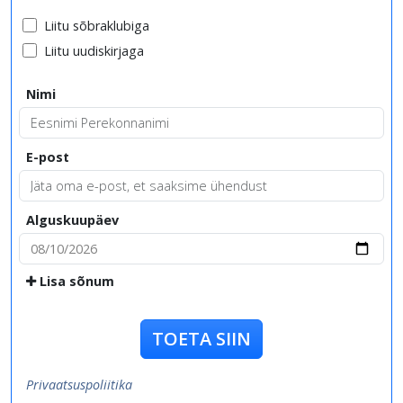
Liitu sõbraklubiga
Liitu uudiskirjaga
Nimi
E-post
Alguskuupäev
Lisa sõnum
TOETA SIIN
Privaatsuspoliitika