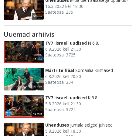
Ühenduses
Mida olen aastatega õppinud?
16.3.2022 kell 18.30
Saateosa: 235
30 min
Uuemad arhiivis
TV7 Iisraeli uudised
N 6.8.
6.8.2026 kell 21.30
Saateosa: 3725
15 min
Märtrite hääl
Somaalia kristlased
6.8.2026 kell 20.30
Saateosa: 334
30 min
TV7 Iisraeli uudised
K 5.8.
5.8.2026 kell 21.30
Saateosa: 3724
15 min
Ühenduses
Jumala selged juhised
5.8.2026 kell 18.30