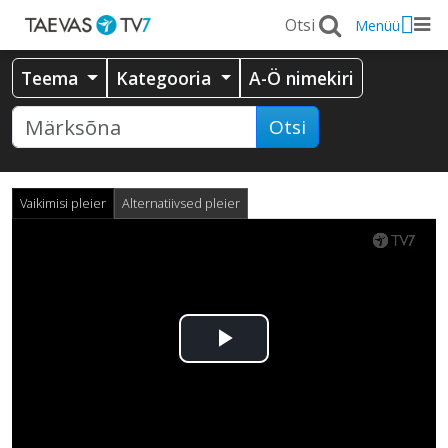
Menüü
Teema
Kategooria
A-Ö nimekiri
Otsi
Vaikimisi pleier
Alternatiivsed pleier
Esita
video