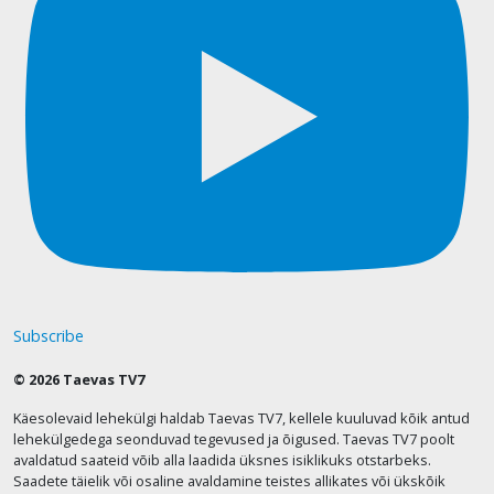
Subscribe
© 2026 Taevas TV7
Käesolevaid lehekülgi haldab Taevas TV7, kellele kuuluvad kõik antud
lehekülgedega seonduvad tegevused ja õigused. Taevas TV7 poolt
avaldatud saateid võib alla laadida üksnes isiklikuks otstarbeks.
Saadete täielik või osaline avaldamine teistes allikates või ükskõik