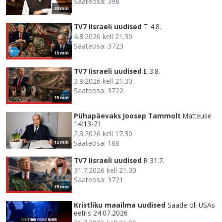
Saateosa: 398
30 min
TV7 Iisraeli uudised
T 4.8.
4.8.2026 kell 21.30
Saateosa: 3723
15 min
TV7 Iisraeli uudised
E 3.8.
3.8.2026 kell 21.30
Saateosa: 3722
15 min
Pühapäevaks Joosep Tammolt
Matteuse
14:13-21
2.8.2026 kell 17.30
Saateosa: 188
15 min
TV7 Iisraeli uudised
R 31.7.
31.7.2026 kell 21.30
Saateosa: 3721
15 min
Kristliku maailma uudised
Saade oli USAs
eetris 24.07.2026