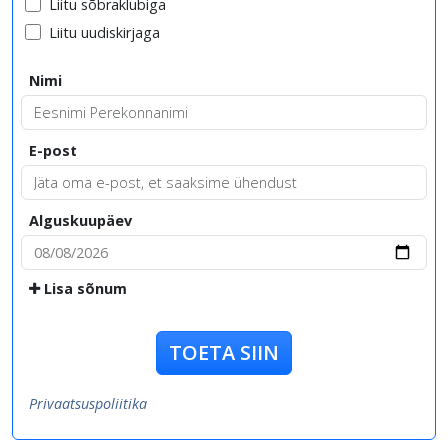
Liitu sõbraklubiga
Liitu uudiskirjaga
Nimi
E-post
Alguskuupäev
Lisa sõnum
TOETA SIIN
Privaatsuspoliitika