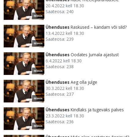
20.4.2022 kell 18.30
Saateosa: 240
30 min
Ühenduses
Raskused – kandam või sild?
13.4.2022 kell 18.30
Saateosa: 239
30 min
Ühenduses
Oodates Jumala ajastust
6.4.2022 kell 18.30
Saateosa: 238
30 min
Ühenduses
Aeg olla julge
30.3.2022 kell 18.30
Saateosa: 237
30 min
Ühenduses
Kindlaks ja tugevaks palves
23.3.2022 kell 18.30
Saateosa: 236
30 min