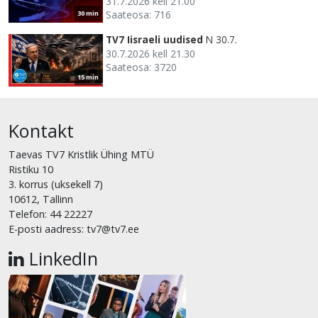
31.7.2026 kell 21.00
Saateosa: 716
30 min
TV7 Iisraeli uudised
N 30.7.
30.7.2026 kell 21.30
Saateosa: 3720
15 min
Kontakt
Taevas TV7 Kristlik Ühing MTÜ
Ristiku 10
3. korrus (uksekell 7)
10612, Tallinn
Telefon: 44 22227
E-posti aadress: tv7@tv7.ee
LinkedIn