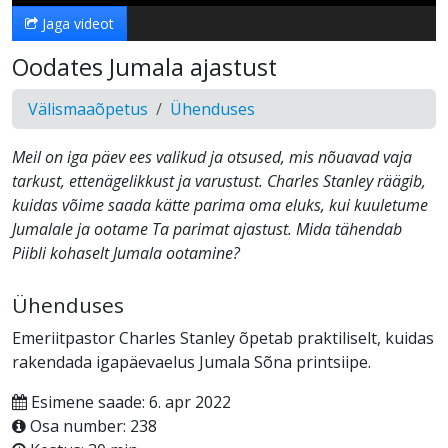
Jaga videot
Oodates Jumala ajastust
Välismaaõpetus
Ühenduses
Meil on iga päev ees valikud ja otsused, mis nõuavad vaja
tarkust, ettenägelikkust ja varustust. Charles Stanley räägib,
kuidas võime saada kätte parima oma eluks, kui kuuletume
Jumalale ja ootame Ta parimat ajastust. Mida tähendab
Piibli kohaselt Jumala ootamine?
Ühenduses
Emeriitpastor Charles Stanley õpetab praktiliselt, kuidas
rakendada igapäevaelus Jumala Sõna printsiipe.
Esimene saade: 6. apr 2022
Osa number: 238