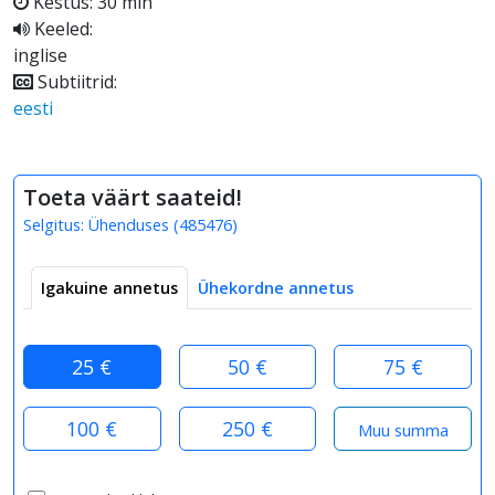
Kestus: 30 min
Keeled:
inglise
Subtiitrid:
eesti
Toeta väärt saateid!
Selgitus:
Ühenduses
(
485476
)
Igakuine annetus
Ühekordne annetus
25 €
50 €
75 €
100 €
250 €