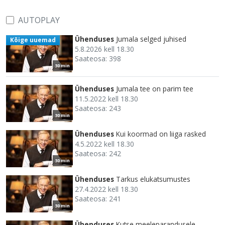
AUTOPLAY
Ühenduses
Jumala selged juhised
Kõige uuemad
5.8.2026 kell 18.30
Saateosa: 398
30 min
Ühenduses
Jumala tee on parim tee
11.5.2022 kell 18.30
Saateosa: 243
30 min
Ühenduses
Kui koormad on liiga rasked
4.5.2022 kell 18.30
Saateosa: 242
30 min
Ühenduses
Tarkus elukatsumustes
27.4.2022 kell 18.30
Saateosa: 241
30 min
Ühenduses
Kutse meeleparandusele