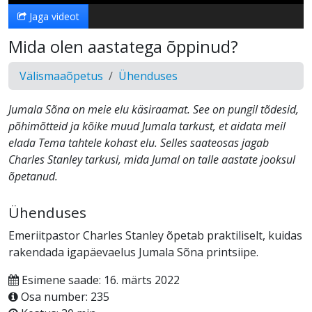
Jaga videot
Mida olen aastatega õppinud?
Välismaaõpetus
Ühenduses
Jumala Sõna on meie elu käsiraamat. See on pungil tõdesid,
põhimõtteid ja kõike muud Jumala tarkust, et aidata meil
elada Tema tahtele kohast elu. Selles saateosas jagab
Charles Stanley tarkusi, mida Jumal on talle aastate jooksul
õpetanud.
Ühenduses
Emeriitpastor Charles Stanley õpetab praktiliselt, kuidas
rakendada igapäevaelus Jumala Sõna printsiipe.
Esimene saade: 16. märts 2022
Osa number: 235