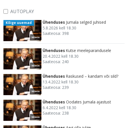
AUTOPLAY
Ühenduses
Jumala selged juhised
Kõige uuemad
5.8.2026 kell 18.30
Saateosa: 398
30 min
Ühenduses
Kutse meeleparandusele
20.4.2022 kell 18.30
Saateosa: 240
30 min
Ühenduses
Raskused – kandam või sild?
13.4.2022 kell 18.30
Saateosa: 239
30 min
Ühenduses
Oodates Jumala ajastust
6.4.2022 kell 18.30
Saateosa: 238
30 min
Ühenduses
Aeg olla julge