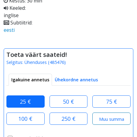
Kestus: 30 min
Keeled:
inglise
Subtiitrid:
eesti
Toeta väärt saateid!
Selgitus:
Ühenduses
(
485476
)
Igakuine annetus
Ühekordne annetus
25 €
50 €
75 €
100 €
250 €