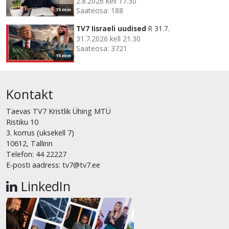
2.8.2026 kell 17.30
Saateosa: 188
15 min
TV7 Iisraeli uudised
R 31.7.
31.7.2026 kell 21.30
Saateosa: 3721
15 min
Kontakt
Taevas TV7 Kristlik Ühing MTÜ
Ristiku 10
3. korrus (uksekell 7)
10612, Tallinn
Telefon: 44 22227
E-posti aadress: tv7@tv7.ee
LinkedIn