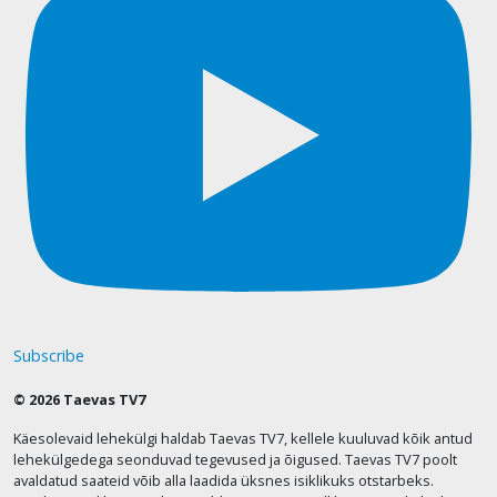
Subscribe
© 2026 Taevas TV7
Käesolevaid lehekülgi haldab Taevas TV7, kellele kuuluvad kõik antud
lehekülgedega seonduvad tegevused ja õigused. Taevas TV7 poolt
avaldatud saateid võib alla laadida üksnes isiklikuks otstarbeks.