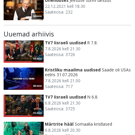
Ühenduses
Jeesuse sünni tähtsus
22.12.2021 kell 18.30
Saateosa: 232
30 min
Uuemad arhiivis
TV7 Iisraeli uudised
R 7.8.
7.8.2026 kell 21.30
Saateosa: 3726
15 min
Kristliku maailma uudised
Saade oli USAs
eetris 31.07.2026
7.8.2026 kell 21.00
Saateosa: 717
30 min
TV7 Iisraeli uudised
N 6.8.
6.8.2026 kell 21.30
Saateosa: 3725
15 min
Märtrite hääl
Somaalia kristlased
6.8.2026 kell 20.30