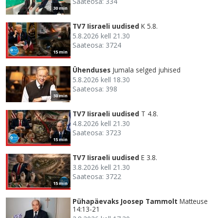
Saateosa: 334
30 min
TV7 Iisraeli uudised
K 5.8.
5.8.2026 kell 21.30
Saateosa: 3724
15 min
Ühenduses
Jumala selged juhised
5.8.2026 kell 18.30
Saateosa: 398
30 min
TV7 Iisraeli uudised
T 4.8.
4.8.2026 kell 21.30
Saateosa: 3723
15 min
TV7 Iisraeli uudised
E 3.8.
3.8.2026 kell 21.30
Saateosa: 3722
15 min
Pühapäevaks Joosep Tammolt
Matteuse
14:13-21