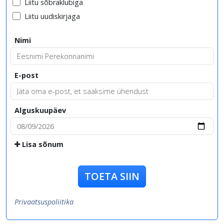
Liitu sõbraklubiga
Liitu uudiskirjaga
Nimi
E-post
Alguskuupäev
Lisa sõnum
TOETA SIIN
Privaatsuspoliitika