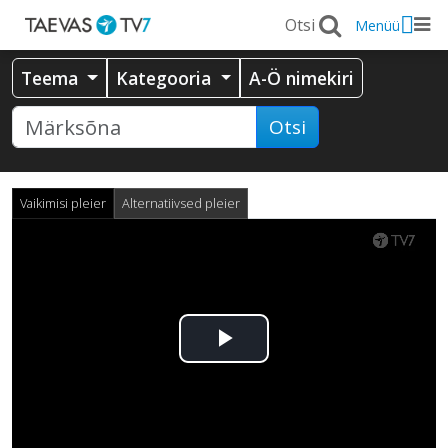
Menüü
Teema
Kategooria
A-Ö nimekiri
Otsi
Vaikimisi pleier
Alternatiivsed pleier
Esita
video