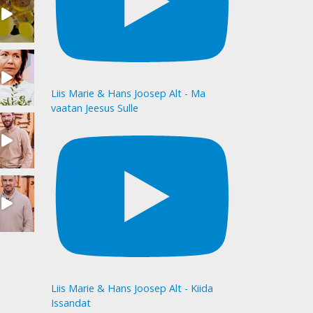
Liis Marie & Hans Joosep Alt - Ma
vaatan Jeesus Sulle
Liis Marie & Hans Joosep Alt - Kiida
Issandat