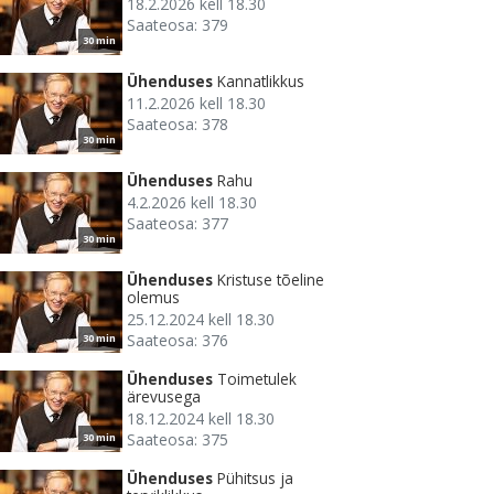
18.2.2026 kell 18.30
Saateosa: 379
30 min
Ühenduses
Kannatlikkus
11.2.2026 kell 18.30
Saateosa: 378
30 min
Ühenduses
Rahu
4.2.2026 kell 18.30
Saateosa: 377
30 min
Ühenduses
Kristuse tõeline
olemus
25.12.2024 kell 18.30
Saateosa: 376
30 min
Ühenduses
Toimetulek
ärevusega
18.12.2024 kell 18.30
Saateosa: 375
30 min
Ühenduses
Pühitsus ja