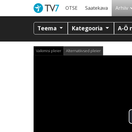
OTSE
Saatekava
Arhiiv
Teema
Kategooria
A-Ö 
Vaikimisi pleier
Alternatiivsed pleier