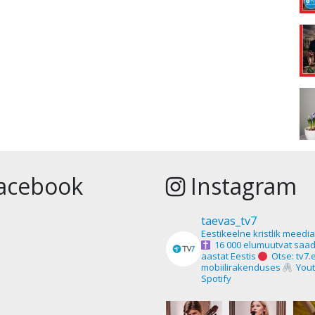
acebook
Instagram
taevas_tv7
Eestikeelne kristlik meedi
16 000 elumuutvat saad
aastat Eestis
Otse: tv7.
mobiilirakenduses
Yout
Spotify