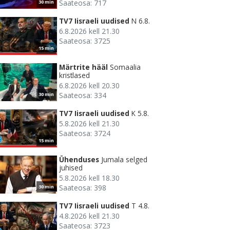
Saateosa: 717
30 min
TV7 Iisraeli uudised
N 6.8.
6.8.2026 kell 21.30
Saateosa: 3725
15 min
Märtrite hääl
Somaalia
kristlased
6.8.2026 kell 20.30
Saateosa: 334
30 min
TV7 Iisraeli uudised
K 5.8.
5.8.2026 kell 21.30
Saateosa: 3724
15 min
Ühenduses
Jumala selged
juhised
5.8.2026 kell 18.30
Saateosa: 398
30 min
TV7 Iisraeli uudised
T 4.8.
4.8.2026 kell 21.30
Saateosa: 3723