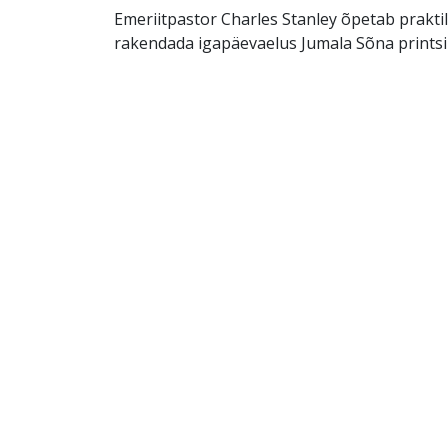
Emeriitpastor Charles Stanley õpetab praktili
rakendada igapäevaelus Jumala Sõna printsi