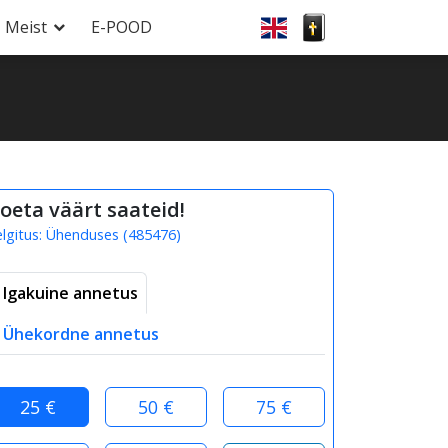
Meist
E-POOD
oeta väärt saateid!
elgitus:
Ühenduses
(
485476
)
Igakuine annetus
Ühekordne annetus
25 €
50 €
75 €