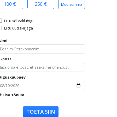
100 €
250 €
Liitu sõbraklubiga
Liitu uudiskirjaga
Nimi
E-post
Alguskuupäev
Lisa sõnum
TOETA SIIN