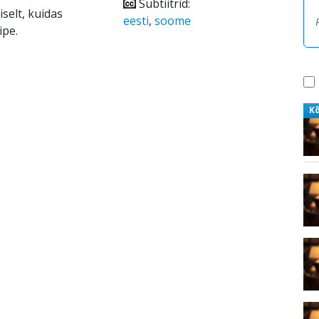
Subtiitrid:
selt, kuidas
eesti
,
soome
ipe.
K