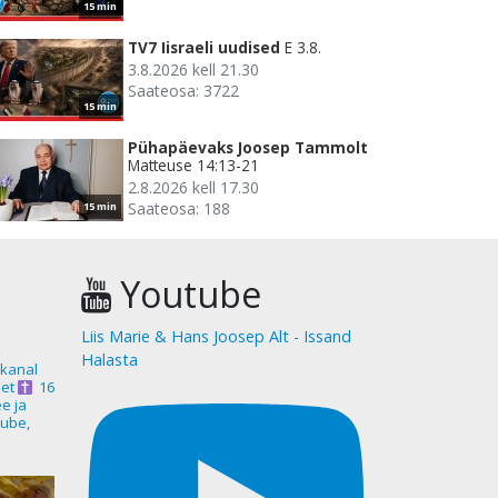
15 min
TV7 Iisraeli uudised
E 3.8.
3.8.2026 kell 21.30
Saateosa: 3722
15 min
Pühapäevaks Joosep Tammolt
Matteuse 14:13-21
2.8.2026 kell 17.30
Saateosa: 188
15 min
Youtube
Liis Marie & Hans Joosep Alt - Issand
Halasta
akanal
et
16
ee ja
ube,