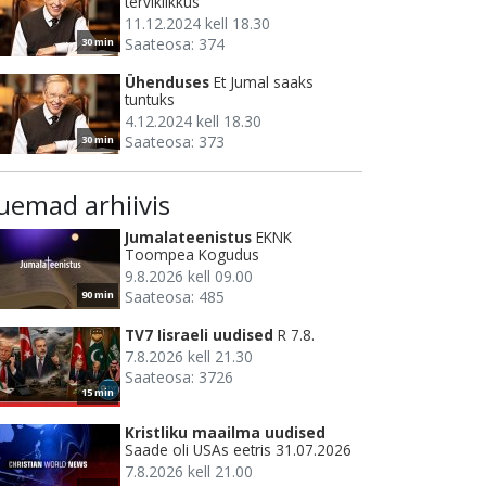
terviklikkus
11.12.2024 kell 18.30
Saateosa: 374
30 min
Ühenduses
Et Jumal saaks
tuntuks
4.12.2024 kell 18.30
Saateosa: 373
30 min
uemad arhiivis
Jumalateenistus
EKNK
Toompea Kogudus
9.8.2026 kell 09.00
Saateosa: 485
90 min
TV7 Iisraeli uudised
R 7.8.
7.8.2026 kell 21.30
Saateosa: 3726
15 min
Kristliku maailma uudised
Saade oli USAs eetris 31.07.2026
7.8.2026 kell 21.00