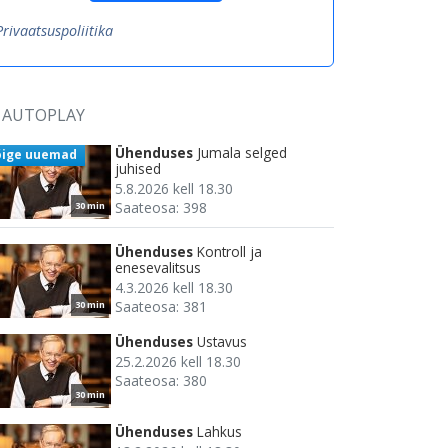
Privaatsuspoliitika
AUTOPLAY
Ühenduses
Jumala selged
õige uuemad
juhised
5.8.2026 kell 18.30
Saateosa: 398
30 min
Ühenduses
Kontroll ja
enesevalitsus
4.3.2026 kell 18.30
Saateosa: 381
30 min
Ühenduses
Ustavus
25.2.2026 kell 18.30
Saateosa: 380
30 min
Ühenduses
Lahkus