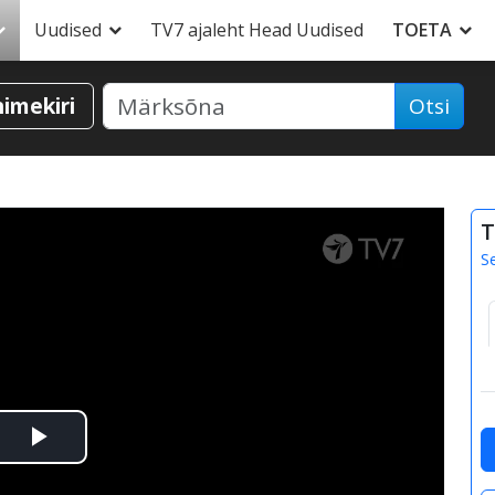
Uudised
TV7 ajaleht Head Uudised
TOETA
nimekiri
Otsi
T
S
Esita