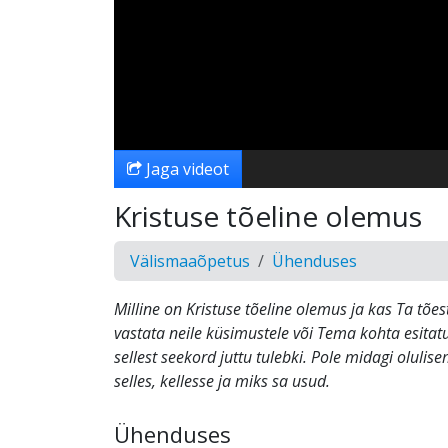
Jaga videot
Kristuse tõeline olemus
Välismaaõpetus
Ühenduses
Milline on Kristuse tõeline olemus ja kas Ta tões
vastata neile küsimustele või Tema kohta esitat
sellest seekord juttu tulebki. Pole midagi olulise
selles, kellesse ja miks sa usud.
Ühenduses