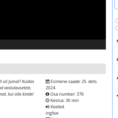
video
ti oli Jumal? Kuidas
Esimene saade: 25. dets.
ud vastulausetele,
2024
mat, kui olla kindel
Osa number: 376
Kestus: 30 min
Keeled:
inglise