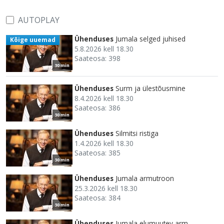
AUTOPLAY
Ühenduses
Jumala selged juhised
Kõige uuemad
5.8.2026 kell 18.30
Saateosa: 398
30 min
Ühenduses
Surm ja ülestõusmine
8.4.2026 kell 18.30
Saateosa: 386
30 min
Ühenduses
Silmitsi ristiga
1.4.2026 kell 18.30
Saateosa: 385
30 min
Ühenduses
Jumala armutroon
25.3.2026 kell 18.30
Saateosa: 384
30 min
Ühenduses
Jumala elumuutev arm