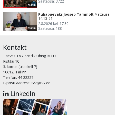
Saateosa: 3722
15 min
Pühapäevaks Joosep Tammolt
Matteuse
14:13-21
2.8.2026 kell 17.30
Saateosa: 188
15 min
Kontakt
Taevas TV7 Kristlik Ühing MTÜ
Ristiku 10
3. korrus (uksekell 7)
10612, Tallinn
Telefon: 44 22227
E-posti aadress: tv7@tv7.ee
LinkedIn