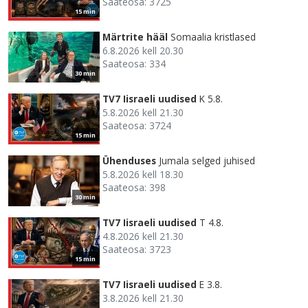
Saateosa: 3725
15 min
Märtrite hääl
Somaalia kristlased
6.8.2026 kell 20.30
Saateosa: 334
30 min
TV7 Iisraeli uudised
K 5.8.
5.8.2026 kell 21.30
Saateosa: 3724
15 min
Ühenduses
Jumala selged juhised
5.8.2026 kell 18.30
Saateosa: 398
30 min
TV7 Iisraeli uudised
T 4.8.
4.8.2026 kell 21.30
Saateosa: 3723
15 min
TV7 Iisraeli uudised
E 3.8.
3.8.2026 kell 21.30