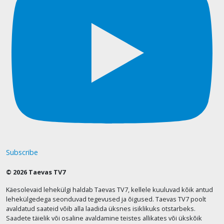
Subscribe
© 2026 Taevas TV7
Käesolevaid lehekülgi haldab Taevas TV7, kellele kuuluvad kõik antud
lehekülgedega seonduvad tegevused ja õigused. Taevas TV7 poolt
avaldatud saateid võib alla laadida üksnes isiklikuks otstarbeks.
Saadete täielik või osaline avaldamine teistes allikates või ükskõik