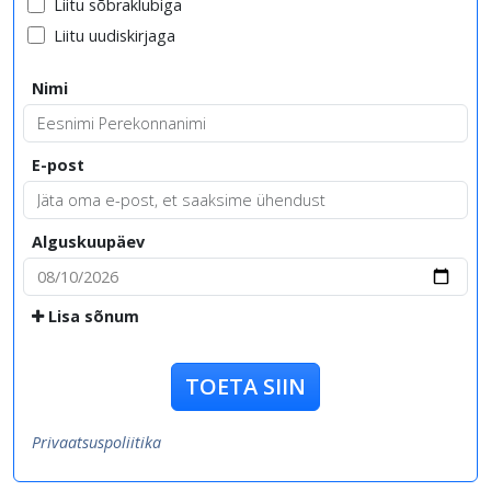
Liitu sõbraklubiga
Liitu uudiskirjaga
Nimi
E-post
Alguskuupäev
Lisa sõnum
TOETA SIIN
Privaatsuspoliitika