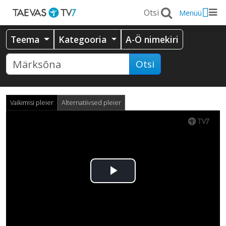
Menüü
Teema
Kategooria
A-Ö nimekiri
Otsi
Vaikimisi pleier
Alternatiivsed pleier
Esita
video