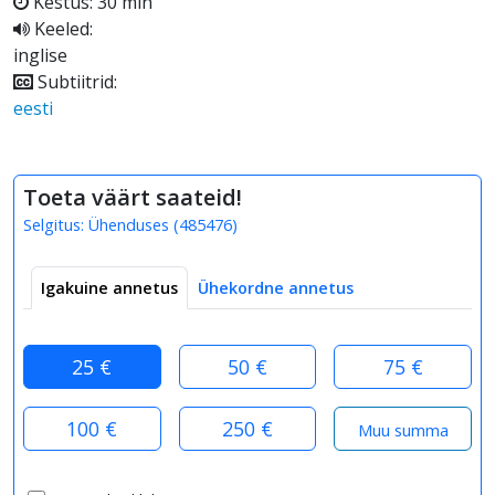
Kestus: 30 min
Keeled:
inglise
Subtiitrid:
eesti
Toeta väärt saateid!
Selgitus:
Ühenduses
(
485476
)
Igakuine annetus
Ühekordne annetus
25 €
50 €
75 €
100 €
250 €