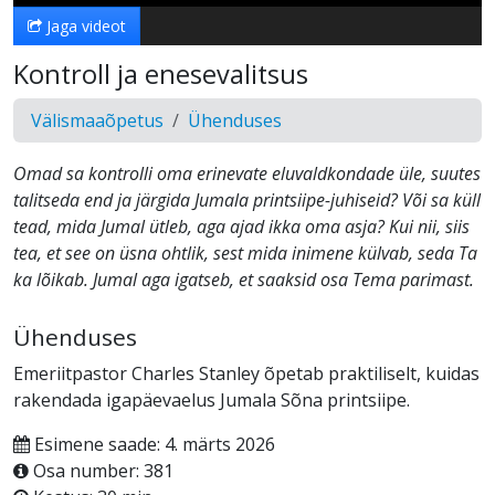
Jaga videot
Kontroll ja enesevalitsus
Välismaaõpetus
Ühenduses
Omad sa kontrolli oma erinevate eluvaldkondade üle, suutes
talitseda end ja järgida Jumala printsiipe-juhiseid? Või sa küll
tead, mida Jumal ütleb, aga ajad ikka oma asja? Kui nii, siis
tea, et see on üsna ohtlik, sest mida inimene külvab, seda Ta
ka lõikab. Jumal aga igatseb, et saaksid osa Tema parimast.
Ühenduses
Emeriitpastor Charles Stanley õpetab praktiliselt, kuidas
rakendada igapäevaelus Jumala Sõna printsiipe.
Esimene saade: 4. märts 2026
Osa number: 381