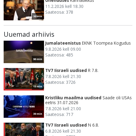
Ühenduses
Kannatlikkus
11.2.2026 kell 18.30
Saateosa: 378
30 min
Uuemad arhiivis
Jumalateenistus
EKNK Toompea Kogudus
9.8.2026 kell 09.00
Saateosa: 485
90 min
TV7 Iisraeli uudised
R 7.8.
7.8.2026 kell 21.30
Saateosa: 3726
15 min
Kristliku maailma uudised
Saade oli USAs
eetris 31.07.2026
7.8.2026 kell 21.00
Saateosa: 717
30 min
TV7 Iisraeli uudised
N 6.8.
6.8.2026 kell 21.30