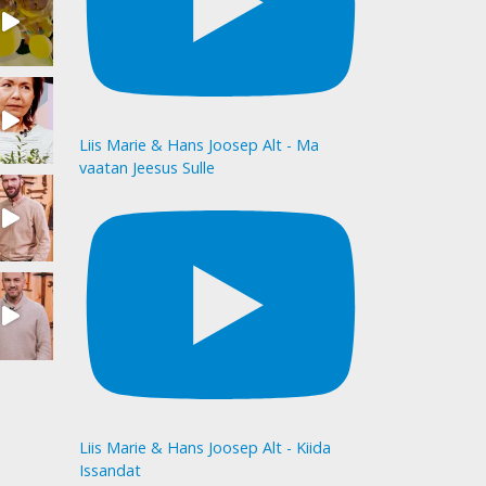
Liis Marie & Hans Joosep Alt - Ma
vaatan Jeesus Sulle
Liis Marie & Hans Joosep Alt - Kiida
Issandat