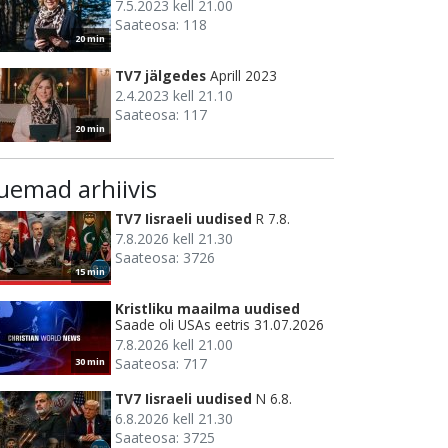
7.5.2023 kell 21.00
Saateosa: 118
20 min
TV7 jälgedes
Aprill 2023
2.4.2023 kell 21.10
Saateosa: 117
20 min
uemad arhiivis
TV7 Iisraeli uudised
R 7.8.
7.8.2026 kell 21.30
Saateosa: 3726
15 min
Kristliku maailma uudised
Saade oli USAs eetris 31.07.2026
7.8.2026 kell 21.00
Saateosa: 717
30 min
TV7 Iisraeli uudised
N 6.8.
6.8.2026 kell 21.30
Saateosa: 3725