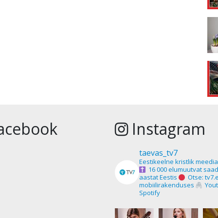
acebook
Instagram
taevas_tv7
Eestikeelne kristlik meedi
16 000 elumuutvat saad
aastat Eestis
Otse: tv7.
mobiilirakenduses
Yout
Spotify