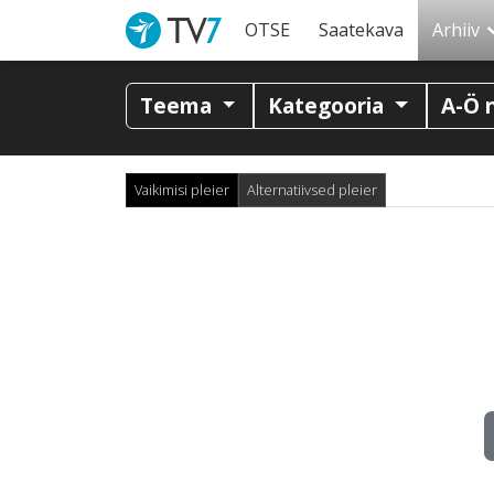
OTSE
Saatekava
Arhiiv
Teema
Kategooria
A-Ö 
Vaikimisi pleier
Alternatiivsed pleier