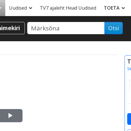
Uudised
TV7 ajaleht Head Uudised
TOETA
nimekiri
Otsi
T
S
Esita