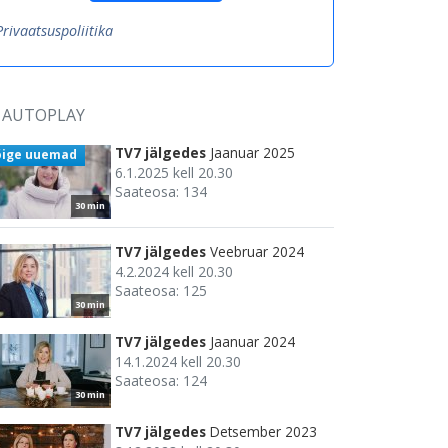
Privaatsuspoliitika
AUTOPLAY
TV7 jälgedes
Jaanuar 2025
õige uuemad
6.1.2025 kell 20.30
Saateosa: 134
30 min
TV7 jälgedes
Veebruar 2024
4.2.2024 kell 20.30
Saateosa: 125
30 min
TV7 jälgedes
Jaanuar 2024
14.1.2024 kell 20.30
Saateosa: 124
30 min
TV7 jälgedes
Detsember 2023