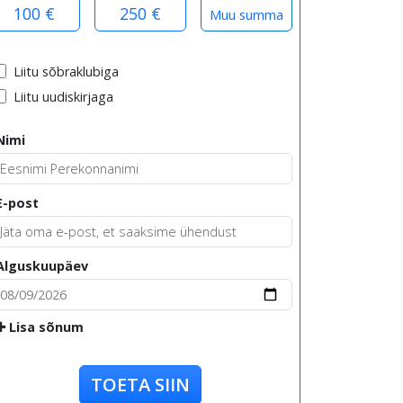
100 €
250 €
Liitu sõbraklubiga
Liitu uudiskirjaga
Nimi
E-post
Alguskuupäev
Lisa sõnum
TOETA SIIN