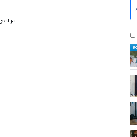
gust ja
K