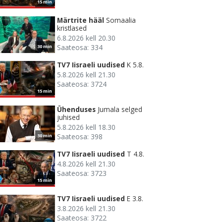
15 min
Märtrite hääl
Somaalia
kristlased
6.8.2026 kell 20.30
Saateosa: 334
30 min
TV7 Iisraeli uudised
K 5.8.
5.8.2026 kell 21.30
Saateosa: 3724
15 min
Ühenduses
Jumala selged
juhised
5.8.2026 kell 18.30
Saateosa: 398
30 min
TV7 Iisraeli uudised
T 4.8.
4.8.2026 kell 21.30
Saateosa: 3723
15 min
TV7 Iisraeli uudised
E 3.8.
3.8.2026 kell 21.30
Saateosa: 3722