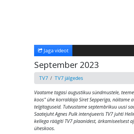
Jaga videot
September 2023
TV7
TV7 jälgedes
Vaatame tagasi augustikuu sündmustele, teeme
koos" ühe korraldaja Siret Sepperiga, näitame a
telgitaguseid. Tutvustame septembrikuu uusi saat
Saatejuht Agnes Pulk intervjueeris TV7 juhti Hel
kellega räägiti TV7 plaanidest, ärkamiseelsest aj
üheskoos.