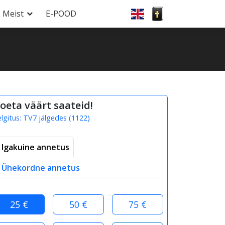
Meist
E-POOD
oeta väärt saateid!
elgitus:
TV7 jälgedes
(
1122
)
Igakuine annetus
Ühekordne annetus
25 €
50 €
75 €