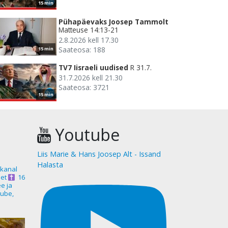
15 min
Pühapäevaks Joosep Tammolt
Matteuse 14:13-21
2.8.2026 kell 17.30
Saateosa: 188
15 min
TV7 Iisraeli uudised
R 31.7.
31.7.2026 kell 21.30
Saateosa: 3721
15 min
Youtube
Liis Marie & Hans Joosep Alt - Issand
Halasta
akanal
et
16
ee ja
ube,