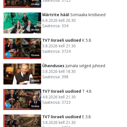
Saateosa: 3725
15 min
Märtrite hääl
Somaalia kristlased
6.8.2026 kell 20.30
Saateosa: 334
30 min
TV7 Iisraeli uudised
K 5.8.
5.8.2026 kell 21.30
Saateosa: 3724
15 min
Ühenduses
Jumala selged juhised
5.8.2026 kell 18.30
Saateosa: 398
30 min
TV7 Iisraeli uudised
T 4.8.
4.8.2026 kell 21.30
Saateosa: 3723
15 min
TV7 Iisraeli uudised
E 3.8.
3.8.2026 kell 21.30