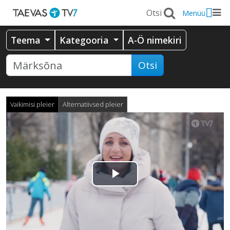
Menüü
Teema
Kategooria
A-Ö nimekiri
Otsi
Vaikimisi pleier
Alternatiivsed pleier
Esita
video