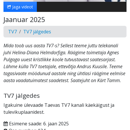
Jaga videot
Jaanuar 2025
TV7
TV7 jälgedes
Mida toob uus aasta TV7-s? Sellest teeme juttu telekanali
juhi Helina-Diana Helmdorfiga. Räägime toimetaja Agnes
Pulgaga uuest kristlikke koole tutvustavast saatesarjast.
Lähme külla TV7 toetajale, ettevõtja Andrus Kuusile. Teeme
tagasivaate möödunud aastale ning ühtlasi räägime eelmise
aasta vaadatuimatest saadetest. Saatejuht on Kärt Tamm.
TV7 jälgedes
Igakuine ülevaade Taevas TV7 kanali käekäigust ja
tulevikuplaanidest.
Esimene saade: 6. jaan 2025