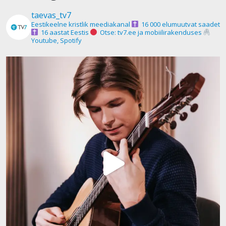
taevas_tv7
Eestikeelne kristlik meediakanal
16 000 elumuutvat saadet
16 aastat Eestis
Otse: tv7.ee ja mobiilirakenduses
Youtube, Spotify