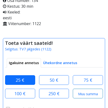
Osa number: 134
Kestus: 30 min
Keeled:
eesti
Viitenumber: 1122
Toeta väärt saateid!
Selgitus:
TV7 jälgedes
(
1122
)
Igakuine annetus
Ühekordne annetus
25 €
50 €
75 €
100 €
250 €