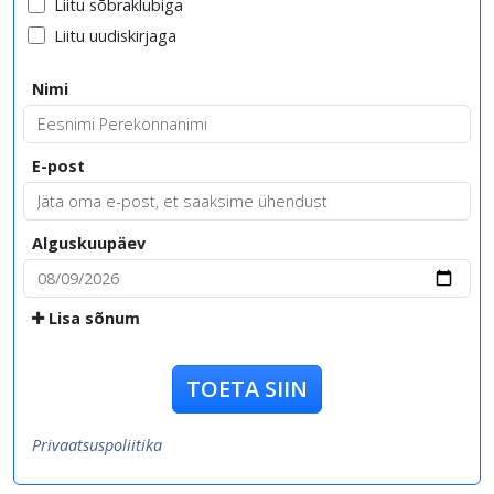
Liitu sõbraklubiga
Liitu uudiskirjaga
Nimi
E-post
Alguskuupäev
Lisa sõnum
TOETA SIIN
Privaatsuspoliitika