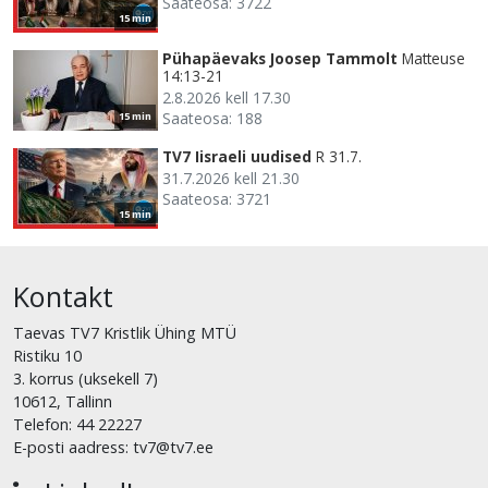
Saateosa: 3722
15 min
Pühapäevaks Joosep Tammolt
Matteuse
14:13-21
2.8.2026 kell 17.30
Saateosa: 188
15 min
TV7 Iisraeli uudised
R 31.7.
31.7.2026 kell 21.30
Saateosa: 3721
15 min
Kontakt
Taevas TV7 Kristlik Ühing MTÜ
Ristiku 10
3. korrus (uksekell 7)
10612, Tallinn
Telefon: 44 22227
E-posti aadress: tv7@tv7.ee