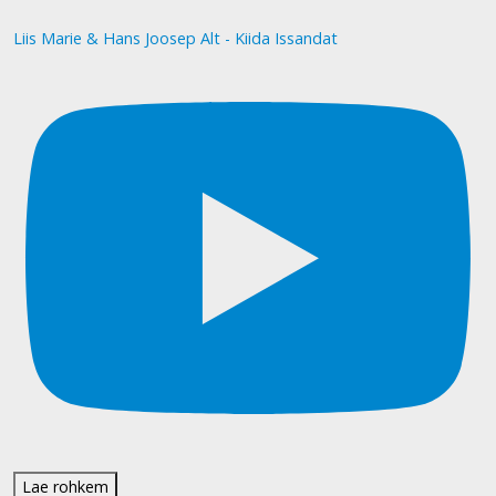
Liis Marie & Hans Joosep Alt - Kiida Issandat
Lae rohkem