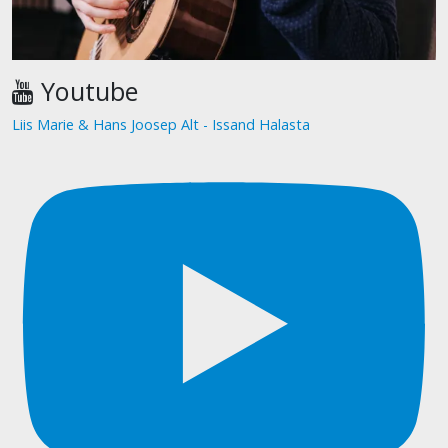
Youtube
Liis Marie & Hans Joosep Alt - Issand Halasta