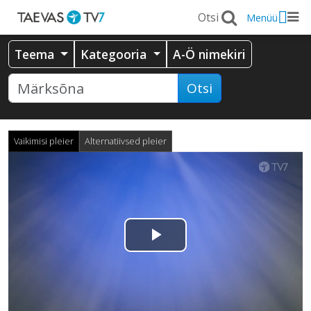
Menüü
Teema
Kategooria
A-Ö nimekiri
Otsi
Vaikimisi pleier
Alternatiivsed pleier
Esita
video