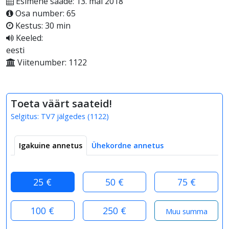
Esimene saade: 13. mai 2018
Osa number: 65
Kestus: 30 min
Keeled:
eesti
Viitenumber: 1122
Toeta väärt saateid!
Selgitus:
TV7 jälgedes
(
1122
)
Igakuine annetus
Ühekordne annetus
25 €
50 €
75 €
100 €
250 €