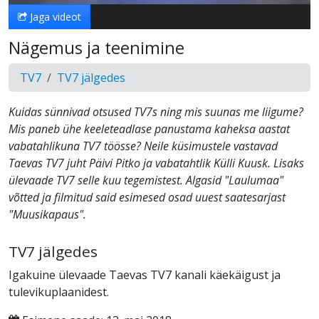
Jaga videot
Nägemus ja teenimine
TV7
TV7 jälgedes
Kuidas sünnivad otsused TV7s ning mis suunas me liigume?
Mis paneb ühe keeleteadlase panustama kaheksa aastat
vabatahlikuna TV7 töösse? Neile küsimustele vastavad
Taevas TV7 juht Päivi Pitko ja vabatahtlik Külli Kuusk. Lisaks
ülevaade TV7 selle kuu tegemistest. Algasid "Laulumaa"
võtted ja filmitud said esimesed osad uuest saatesarjast
"Muusikapaus".
TV7 jälgedes
Igakuine ülevaade Taevas TV7 kanali käekäigust ja
tulevikuplaanidest.