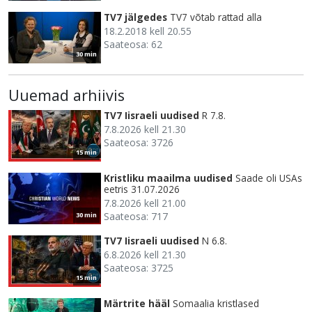
TV7 jälgedes
TV7 võtab rattad alla
18.2.2018 kell 20.55
Saateosa: 62
30 min
Uuemad arhiivis
TV7 Iisraeli uudised
R 7.8.
7.8.2026 kell 21.30
Saateosa: 3726
15 min
Kristliku maailma uudised
Saade oli USAs
eetris 31.07.2026
7.8.2026 kell 21.00
Saateosa: 717
30 min
TV7 Iisraeli uudised
N 6.8.
6.8.2026 kell 21.30
Saateosa: 3725
15 min
Märtrite hääl
Somaalia kristlased