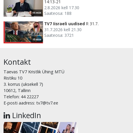
14:13-21
2.8.2026 kell 17.30
Saateosa: 188
15 min
TV7 Iisraeli uudised
R 31.7.
31.7.2026 kell 21.30
Saateosa: 3721
15 min
Kontakt
Taevas TV7 Kristlik Ühing MTÜ
Ristiku 10
3. korrus (uksekell 7)
10612, Tallinn
Telefon: 44 22227
E-posti aadress: tv7@tv7.ee
LinkedIn