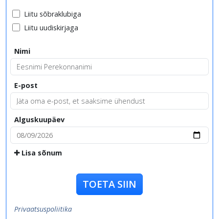
Liitu sõbraklubiga
Liitu uudiskirjaga
Nimi
E-post
Alguskuupäev
Lisa sõnum
TOETA SIIN
Privaatsuspoliitika