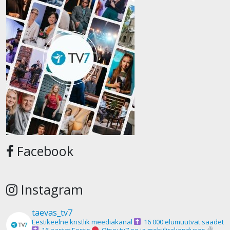
Facebook
Instagram
taevas_tv7
Eestikeelne kristlik meediakanal
16 000 elumuutvat saadet
16 aastat Eestis
Otse: tv7.ee ja mobiilirakenduses