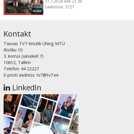
31.7.2026 kell 21.30
Saateosa: 3721
15 min
Kontakt
Taevas TV7 Kristlik Ühing MTÜ
Ristiku 10
3. korrus (uksekell 7)
10612, Tallinn
Telefon: 44 22227
E-posti aadress: tv7@tv7.ee
LinkedIn