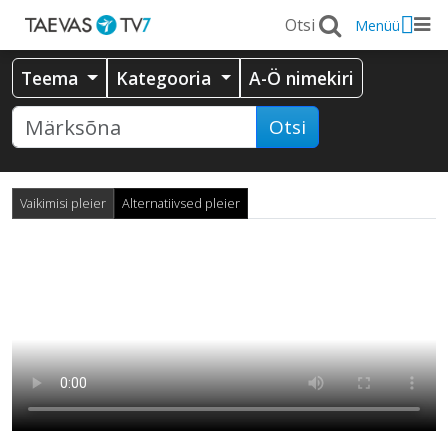
Menüü
Teema
Kategooria
A-Ö nimekiri
Otsi
Vaikimisi pleier
Alternatiivsed pleier