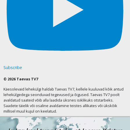
Subscribe
© 2026 Taevas TV7
Käesolevaid lehekülgi haldab Taevas TV7, kellele kuuluvad kõik antud
lehekülgedega seonduvad tegevused ja õigused. Taevas TV7 poolt
avaldatud saateid võib alla laadida üksnes isiklikuks otstarbeks.
Saadete täielik või osaline avaldamine teistes allikates või ükskõik
millisel muul kujul on keelatud.