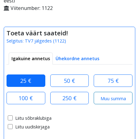
eesti
Viitenumber: 1122
Toeta väärt saateid!
Selgitus:
TV7 jälgedes
(
1122
)
Igakuine annetus
Ühekordne annetus
25 €
50 €
75 €
100 €
250 €
Liitu sõbraklubiga
Liitu uudiskirjaga