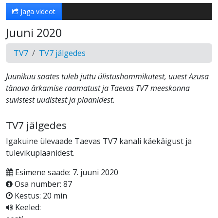
Jaga videot
Juuni 2020
TV7
TV7 jälgedes
Juunikuu saates tuleb juttu ülistushommikutest, uuest Azusa
tänava ärkamise raamatust ja Taevas TV7 meeskonna
suvistest uudistest ja plaanidest.
TV7 jälgedes
Igakuine ülevaade Taevas TV7 kanali käekäigust ja
tulevikuplaanidest.
Esimene saade: 7. juuni 2020
Osa number: 87
Kestus: 20 min
Keeled: