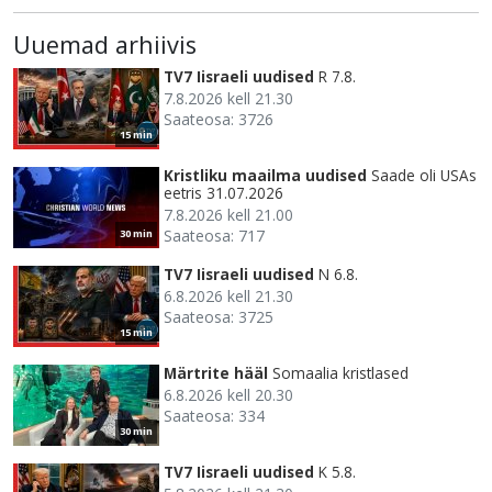
Uuemad arhiivis
TV7 Iisraeli uudised
R 7.8.
7.8.2026 kell 21.30
Saateosa: 3726
15 min
Kristliku maailma uudised
Saade oli USAs
eetris 31.07.2026
7.8.2026 kell 21.00
Saateosa: 717
30 min
TV7 Iisraeli uudised
N 6.8.
6.8.2026 kell 21.30
Saateosa: 3725
15 min
Märtrite hääl
Somaalia kristlased
6.8.2026 kell 20.30
Saateosa: 334
30 min
TV7 Iisraeli uudised
K 5.8.