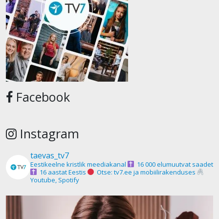
Facebook
Instagram
taevas_tv7
Eestikeelne kristlik meediakanal
16 000 elumuutvat saadet
16 aastat Eestis
Otse: tv7.ee ja mobiilirakenduses
Youtube, Spotify