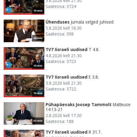
5.8.2026 kell 21.30
Saateosa: 3724
15 min
Ühenduses
Jumala selged juhised
5.8.2026 kell 18.30
Saateosa: 398
30 min
TV7 Iisraeli uudised
T 4.8.
4.8.2026 kell 21.30
Saateosa: 3723
15 min
TV7 Iisraeli uudised
E 3.8.
3.8.2026 kell 21.30
Saateosa: 3722
15 min
Pühapäevaks Joosep Tammolt
Matteuse
14:13-21
2.8.2026 kell 17.30
Saateosa: 188
15 min
TV7 Iisraeli uudised
R 31.7.