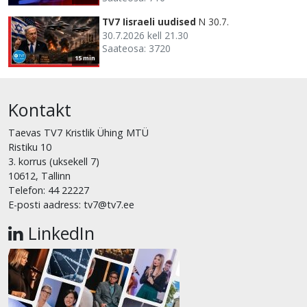
TV7 Iisraeli uudised
N 30.7.
30.7.2026 kell 21.30
Saateosa: 3720
15 min
Kontakt
Taevas TV7 Kristlik Ühing MTÜ
Ristiku 10
3. korrus (uksekell 7)
10612, Tallinn
Telefon: 44 22227
E-posti aadress: tv7@tv7.ee
LinkedIn