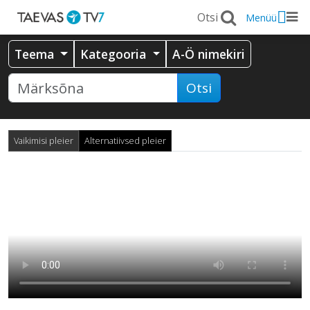
Menüü
Teema
Kategooria
A-Ö nimekiri
Otsi
Vaikimisi pleier
Alternatiivsed pleier