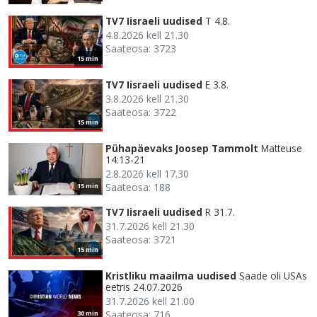
TV7 Iisraeli uudised
T 4.8.
4.8.2026 kell 21.30
Saateosa: 3723
15 min
TV7 Iisraeli uudised
E 3.8.
3.8.2026 kell 21.30
Saateosa: 3722
15 min
Pühapäevaks Joosep Tammolt
Matteuse
14:13-21
2.8.2026 kell 17.30
Saateosa: 188
15 min
TV7 Iisraeli uudised
R 31.7.
31.7.2026 kell 21.30
Saateosa: 3721
15 min
Kristliku maailma uudised
Saade oli USAs
eetris 24.07.2026
31.7.2026 kell 21.00
Saateosa: 716
30 min