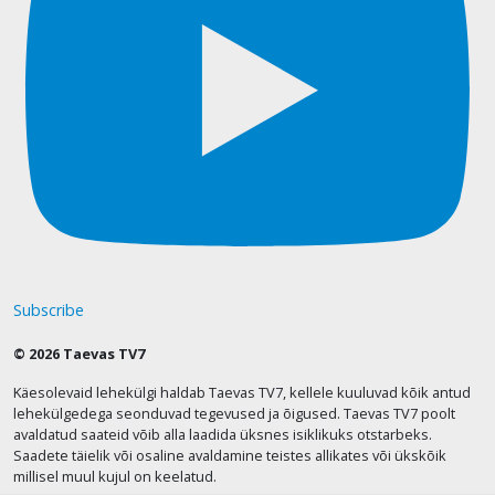
Subscribe
© 2026 Taevas TV7
Käesolevaid lehekülgi haldab Taevas TV7, kellele kuuluvad kõik antud
lehekülgedega seonduvad tegevused ja õigused. Taevas TV7 poolt
avaldatud saateid võib alla laadida üksnes isiklikuks otstarbeks.
Saadete täielik või osaline avaldamine teistes allikates või ükskõik
millisel muul kujul on keelatud.