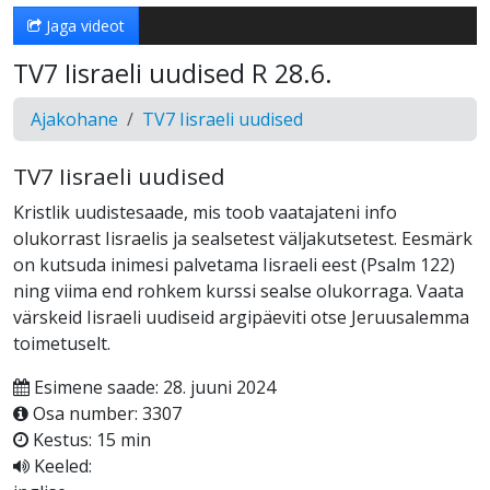
Jaga videot
TV7 Iisraeli uudised R 28.6.
Ajakohane
TV7 Iisraeli uudised
TV7 Iisraeli uudised
Kristlik uudistesaade, mis toob vaatajateni info
olukorrast Iisraelis ja sealsetest väljakutsetest. Eesmärk
on kutsuda inimesi palvetama Iisraeli eest (Psalm 122)
ning viima end rohkem kurssi sealse olukorraga. Vaata
värskeid Iisraeli uudiseid argipäeviti otse Jeruusalemma
toimetuselt.
Esimene saade: 28. juuni 2024
Osa number: 3307
Kestus: 15 min
Keeled: