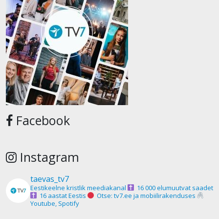
Facebook
Instagram
taevas_tv7
Eestikeelne kristlik meediakanal
16 000 elumuutvat saadet
16 aastat Eestis
Otse: tv7.ee ja mobiilirakenduses
Youtube, Spotify