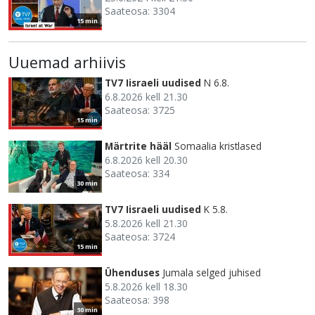
Saateosa: 3304
15 min
Uuemad arhiivis
TV7 Iisraeli uudised
N 6.8.
6.8.2026 kell 21.30
Saateosa: 3725
15 min
Märtrite hääl
Somaalia kristlased
6.8.2026 kell 20.30
Saateosa: 334
30 min
TV7 Iisraeli uudised
K 5.8.
5.8.2026 kell 21.30
Saateosa: 3724
15 min
Ühenduses
Jumala selged juhised
5.8.2026 kell 18.30
Saateosa: 398
30 min