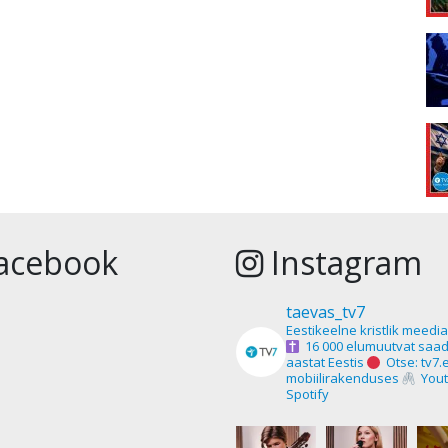
acebook
Instagram
taevas_tv7
Eestikeelne kristlik meedi
16 000 elumuutvat saad
aastat Eestis
Otse: tv7.
mobiilirakenduses
Yout
Spotify