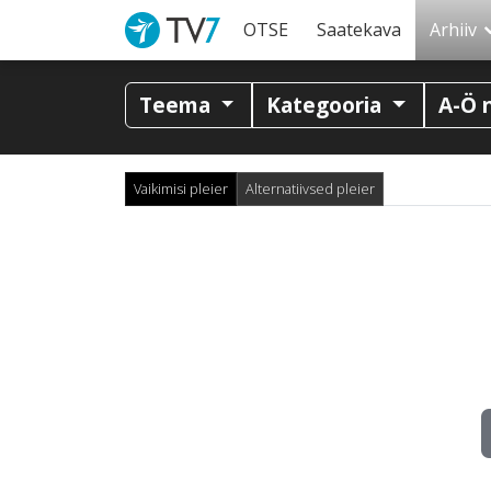
OTSE
Saatekava
Arhiiv
Teema
Kategooria
A-Ö 
Vaikimisi pleier
Alternatiivsed pleier