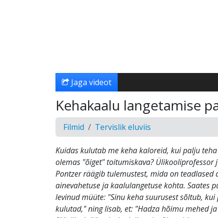
Jaga videot
Kehakaalu langetamise p
Filmid
Tervislik eluviis
Kuidas kulutab me keha kaloreid, kui palju teha 
olemas "õiget" toitumiskava? Ülikooliprofessor 
Pontzer räägib tulemustest, mida on teadlased
ainevahetuse ja kaalulangetuse kohta. Saates p
levinud müüte: "Sinu keha suurusest sõltub, kui 
kulutad," ning lisab, et: "Hadza hõimu mehed ja 