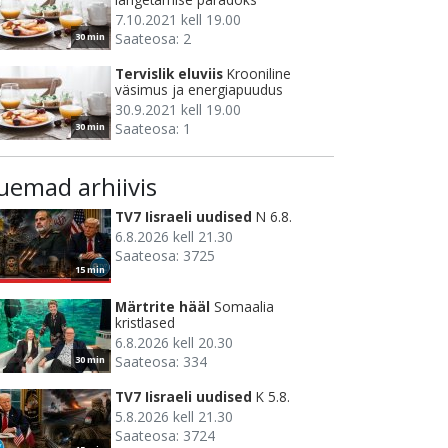
7.10.2021 kell 19.00
Saateosa: 2
30 min
Tervislik eluviis
Krooniline
väsimus ja energiapuudus
30.9.2021 kell 19.00
Saateosa: 1
30 min
uemad arhiivis
TV7 Iisraeli uudised
N 6.8.
6.8.2026 kell 21.30
Saateosa: 3725
15 min
Märtrite hääl
Somaalia
kristlased
6.8.2026 kell 20.30
Saateosa: 334
30 min
TV7 Iisraeli uudised
K 5.8.
5.8.2026 kell 21.30
Saateosa: 3724