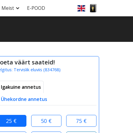
Meist
E-POOD
oeta väärt saateid!
elgitus:
Tervislik eluviis
(
834768
)
Igakuine annetus
Ühekordne annetus
25 €
50 €
75 €