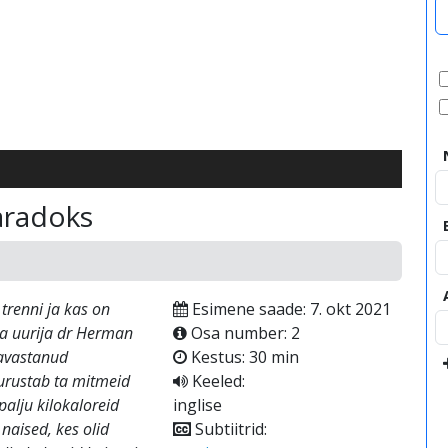
video
aradoks
trenni ja kas on
Esimene saade: 7. okt 2021
ja uurija dr Herman
Osa number: 2
 avastanud
Kestus: 30 min
urustab ta mitmeid
Keeled:
palju kilokaloreid
inglise
naised, kes olid
Subtiitrid: