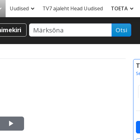
Uudised
TV7 ajaleht Head Uudised
TOETA
nimekiri
Otsi
T
S
Esita