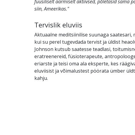
füüsiliselt äärmiselt aktiivsed, põletasid sama p
siin, Ameerikas."
Tervislik eluviis
Aktuaalne meditsiinilise suunaga saatesari, m
kui su perel tugevdada tervist ja üldist heaol
Johnson kutsub saatesse teadlasi, toitumisn
eratreenereid, füsioterapeute, antropolooge
eriarste ja teisi oma ala eksperte, kes räägiv
eluviisist ja võimalustest pöörata ümber üld
kahju.