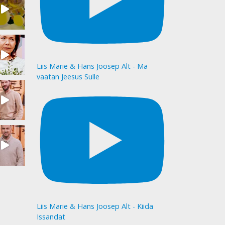
Liis Marie & Hans Joosep Alt - Ma
vaatan Jeesus Sulle
Liis Marie & Hans Joosep Alt - Kiida
Issandat