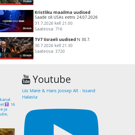
15 min
Kristliku maailma uudised
Saade oli USAs eetris 24.07.2026
31.7.2026 kell 21.00
Saateosa: 716
30 min
TV7 Iisraeli uudised
N 30.7.
30.7.2026 kell 21.30
Saateosa: 3720
15 min
Youtube
Liis Marie & Hans Joosep Alt - Issand
Halasta
akanal
et
16
ee ja
ube,