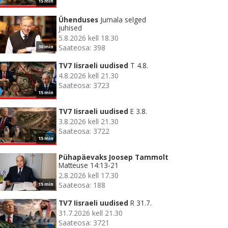
15 min
Ühenduses
Jumala selged
juhised
5.8.2026 kell 18.30
Saateosa: 398
30 min
TV7 Iisraeli uudised
T 4.8.
4.8.2026 kell 21.30
Saateosa: 3723
15 min
TV7 Iisraeli uudised
E 3.8.
3.8.2026 kell 21.30
Saateosa: 3722
15 min
Pühapäevaks Joosep Tammolt
Matteuse 14:13-21
2.8.2026 kell 17.30
Saateosa: 188
15 min
TV7 Iisraeli uudised
R 31.7.
31.7.2026 kell 21.30
Saateosa: 3721