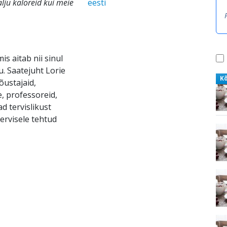
alju kaloreid kui meie
eesti
is aitab nii sinul
u. Saatejuht Lorie
K
õustajaid,
, professoreid,
ad tervislikust
tervisele tehtud