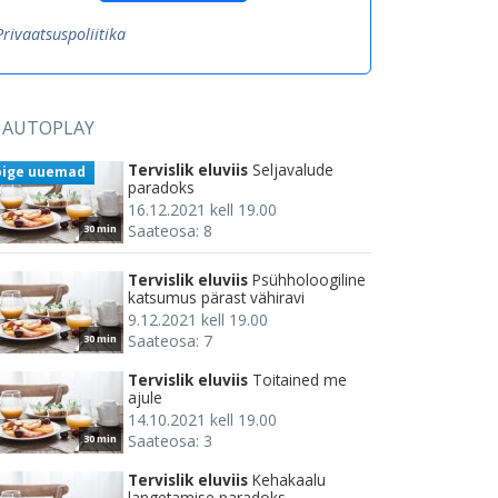
Privaatsuspoliitika
AUTOPLAY
Tervislik eluviis
Seljavalude
õige uuemad
paradoks
16.12.2021 kell 19.00
Saateosa: 8
30 min
Tervislik eluviis
Psühholoogiline
katsumus pärast vähiravi
9.12.2021 kell 19.00
Saateosa: 7
30 min
Tervislik eluviis
Toitained me
ajule
14.10.2021 kell 19.00
Saateosa: 3
30 min
Tervislik eluviis
Kehakaalu
langetamise paradoks