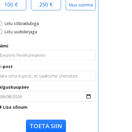
100 €
250 €
Liitu sõbraklubiga
Liitu uudiskirjaga
Nimi
E-post
Alguskuupäev
Lisa sõnum
TOETA SIIN