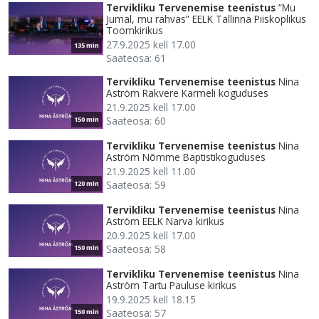
Tervikliku Tervenemise teenistus
“Mu
Jumal, mu rahvas” EELK Tallinna Piiskoplikus
Toomkirikus
27.9.2025 kell 17.00
135 min
Saateosa: 61
Tervikliku Tervenemise teenistus
Nina
Aström Rakvere Karmeli koguduses
21.9.2025 kell 17.00
Saateosa: 60
150 min
Tervikliku Tervenemise teenistus
Nina
Aström Nõmme Baptistikoguduses
21.9.2025 kell 11.00
Saateosa: 59
120 min
Tervikliku Tervenemise teenistus
Nina
Aström EELK Narva kirikus
20.9.2025 kell 17.00
Saateosa: 58
150 min
Tervikliku Tervenemise teenistus
Nina
Aström Tartu Pauluse kirikus
19.9.2025 kell 18.15
Saateosa: 57
150 min