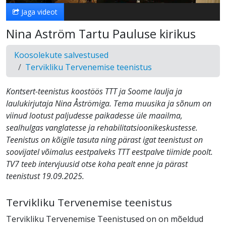
Jaga videot
Nina Aström Tartu Pauluse kirikus
Koosolekute salvestused
Tervikliku Tervenemise teenistus
Kontsert-teenistus koostöös TTT ja Soome laulja ja
laulukirjutaja Nina Åströmiga. Tema muusika ja sõnum on
viinud lootust paljudesse paikadesse üle maailma,
sealhulgas vanglatesse ja rehabilitatsioonikeskustesse.
Teenistus on kõigile tasuta ning pärast igat teenistust on
soovijatel võimalus eestpalveks TTT eestpalve tiimide poolt.
TV7 teeb intervjuusid otse koha pealt enne ja pärast
teenistust 19.09.2025.
Tervikliku Tervenemise teenistus
Tervikliku Tervenemise Teenistused on on mõeldud