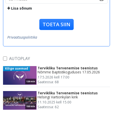
Lisa sõnum
TOETA SIIN
Privaatsuspoliitika
AUTOPLAY
Tervikliku Tervenemise teenistus
Kõige uuemad
Nõmme Baptistikoguduses 17.05.2026
17.5.2026 kell 17.00
Saateosa: 68
120 min
Tervikliku Tervenemise teenistus
Helsingi Vartionkylän kirik
11.10.2025 kell 15.00
Saateosa: 62
150 min