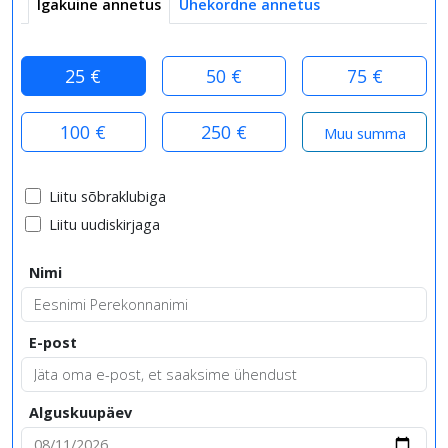
Igakuine annetus
Ühekordne annetus
25 €
50 €
75 €
100 €
250 €
Liitu sõbraklubiga
Liitu uudiskirjaga
Nimi
E-post
Alguskuupäev