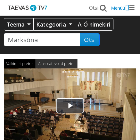
Menüü
Teema
Kategooria
A-Ö nimekiri
Otsi
Vaikimisi pleier
Alternatiivsed pleier
Esita
video