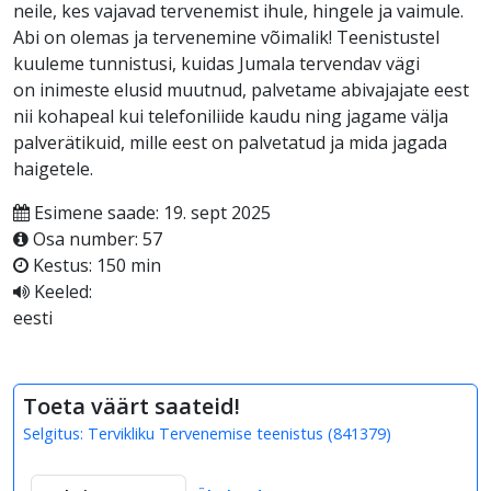
neile, kes vajavad tervenemist ihule, hingele ja vaimule.
Abi on olemas ja tervenemine võimalik! Teenistustel
kuuleme tunnistusi, kuidas Jumala tervendav vägi
on inimeste elusid muutnud, palvetame abivajajate eest
nii kohapeal kui telefoniliide kaudu ning jagame välja
palverätikuid, mille eest on palvetatud ja mida jagada
haigetele.
Esimene saade: 19. sept 2025
Osa number: 57
Kestus: 150 min
Keeled:
eesti
Toeta väärt saateid!
Selgitus:
Tervikliku Tervenemise teenistus
(
841379
)