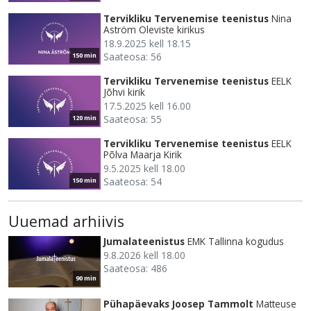
Tervikliku Tervenemise teenistus
Nina
Aström Oleviste kirikus
18.9.2025 kell 18.15
Saateosa: 56
150 min
Tervikliku Tervenemise teenistus
EELK
Jõhvi kirik
17.5.2025 kell 16.00
Saateosa: 55
120 min
Tervikliku Tervenemise teenistus
EELK
Põlva Maarja Kirik
9.5.2025 kell 18.00
Saateosa: 54
150 min
Uuemad arhiivis
Jumalateenistus
EMK Tallinna kogudus
9.8.2026 kell 18.00
Saateosa: 486
90 min
Pühapäevaks Joosep Tammolt
Matteuse