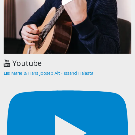
Youtube
Liis Marie & Hans Joosep Alt - Issand Halasta