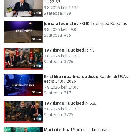
14:22-33
9.8.2026 kell 17.30
Saateosa: 189
10 min
Jumalateenistus
EKNK Toompea Kogudus
9.8.2026 kell 09.00
Saateosa: 485
90 min
TV7 Iisraeli uudised
R 7.8.
7.8.2026 kell 21.30
Saateosa: 3726
15 min
Kristliku maailma uudised
Saade oli USAs
eetris 31.07.2026
7.8.2026 kell 21.00
Saateosa: 717
30 min
TV7 Iisraeli uudised
N 6.8.
6.8.2026 kell 21.30
Saateosa: 3725
15 min
Märtrite hääl
Somaalia kristlased