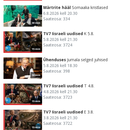
Märtrite hääl
Somaalia kristlased
6.8.2026 kell 20.30
Saateosa: 334
30 min
TV7 Iisraeli uudised
K 5.8.
5.8.2026 kell 21.30
Saateosa: 3724
15 min
Ühenduses
Jumala selged juhised
5.8.2026 kell 18.30
Saateosa: 398
30 min
TV7 Iisraeli uudised
T 4.8.
4.8.2026 kell 21.30
Saateosa: 3723
15 min
TV7 Iisraeli uudised
E 3.8.
3.8.2026 kell 21.30
Saateosa: 3722
15 min