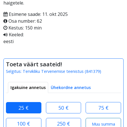
haigetele.
Esimene saade: 11. okt 2025
Osa number: 62
Kestus: 150 min
Keeled:
eesti
Toeta väärt saateid!
Selgitus:
Tervikliku Tervenemise teenistus
(
841379
)
Igakuine annetus
Ühekordne annetus
25 €
50 €
75 €
100 €
250 €