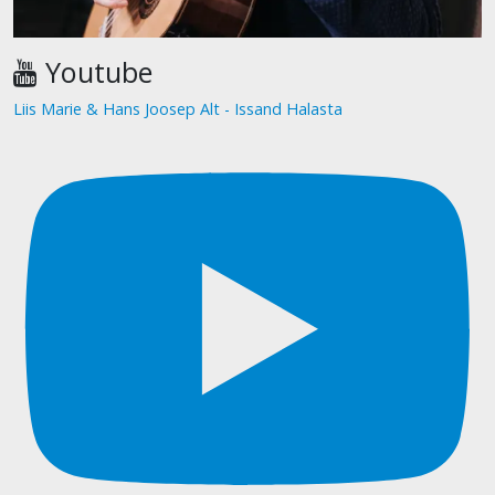
Youtube
Liis Marie & Hans Joosep Alt - Issand Halasta