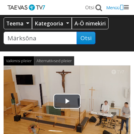
Menüü
Teema
Kategooria
A-Ö nimekiri
Otsi
Vaikimisi pleier
Alternatiivsed pleier
Esita
video