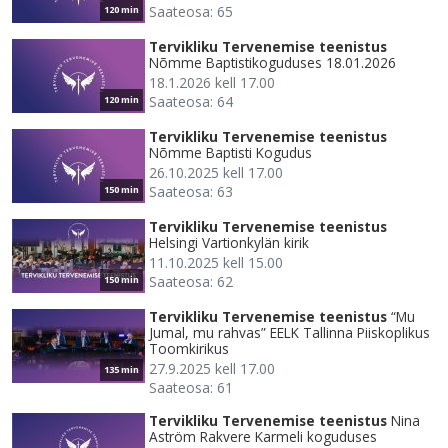
Saateosa: 65
120 min
Tervikliku Tervenemise teenistus
Nõmme Baptistikoguduses 18.01.2026
18.1.2026 kell 17.00
Saateosa: 64
120 min
Tervikliku Tervenemise teenistus
Nõmme Baptisti Kogudus
26.10.2025 kell 17.00
Saateosa: 63
150 min
Tervikliku Tervenemise teenistus
Helsingi Vartionkylän kirik
11.10.2025 kell 15.00
Saateosa: 62
150 min
Tervikliku Tervenemise teenistus
“Mu
Jumal, mu rahvas” EELK Tallinna Piiskoplikus
Toomkirikus
27.9.2025 kell 17.00
135 min
Saateosa: 61
Tervikliku Tervenemise teenistus
Nina
Aström Rakvere Karmeli koguduses