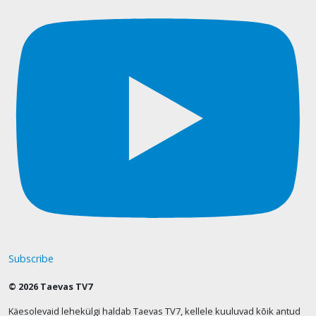
Subscribe
© 2026 Taevas TV7
Käesolevaid lehekülgi haldab Taevas TV7, kellele kuuluvad kõik antud