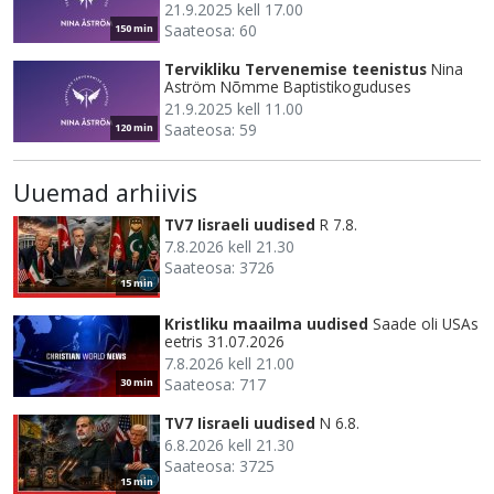
21.9.2025 kell 17.00
Saateosa: 60
150 min
Tervikliku Tervenemise teenistus
Nina
Aström Nõmme Baptistikoguduses
21.9.2025 kell 11.00
Saateosa: 59
120 min
Uuemad arhiivis
TV7 Iisraeli uudised
R 7.8.
7.8.2026 kell 21.30
Saateosa: 3726
15 min
Kristliku maailma uudised
Saade oli USAs
eetris 31.07.2026
7.8.2026 kell 21.00
Saateosa: 717
30 min
TV7 Iisraeli uudised
N 6.8.
6.8.2026 kell 21.30
Saateosa: 3725
15 min