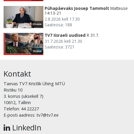
Pühapäevaks Joosep Tammolt
Matteuse
14:13-21
2.8.2026 kell 17.30
Saateosa: 188
15 min
TV7 Iisraeli uudised
R 31.7.
31.7.2026 kell 21.30
Saateosa: 3721
15 min
Kontakt
Taevas TV7 Kristlik Ühing MTÜ
Ristiku 10
3. korrus (uksekell 7)
10612, Tallinn
Telefon: 44 22227
E-posti aadress: tv7@tv7.ee
LinkedIn