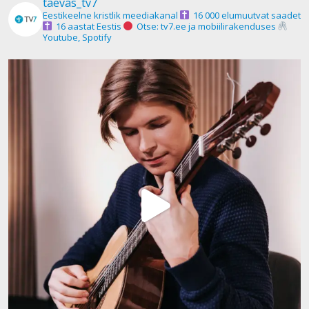
taevas_tv7
Eestikeelne kristlik meediakanal
16 000 elumuutvat saadet
16 aastat Eestis
Otse: tv7.ee ja mobiilirakenduses
Youtube, Spotify