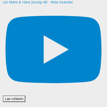
Liis Marie & Hans Joosep Alt - Kiida Issandat
Lae rohkem