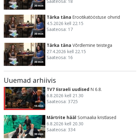
Saateosa: 18
30 min
Tärka täna
Erootikatööstuse ohvrid
4.5.2026 kell 22.15
Saateosa: 17
30 min
Tärka täna
Võrdlemine teistega
27.4.2026 kell 22.15
Saateosa: 16
30 min
Uuemad arhiivis
TV7 Iisraeli uudised
N 6.8.
6.8.2026 kell 21.30
Saateosa: 3725
15 min
Märtrite hääl
Somaalia kristlased
6.8.2026 kell 20.30
Saateosa: 334
30 min