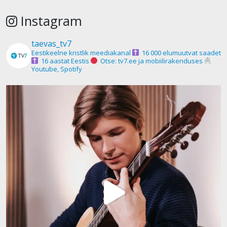
Instagram
taevas_tv7
Eestikeelne kristlik meediakanal
16 000 elumuutvat saadet
16 aastat Eestis
Otse: tv7.ee ja mobiilirakenduses
Youtube, Spotify