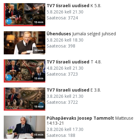
TV7 Iisraeli uudised
K 5.8.
5.8.2026 kell 21.30
Saateosa: 3724
15 min
Ühenduses
Jumala selged juhised
5.8.2026 kell 18.30
Saateosa: 398
30 min
TV7 Iisraeli uudised
T 4.8.
4.8.2026 kell 21.30
Saateosa: 3723
15 min
TV7 Iisraeli uudised
E 3.8.
3.8.2026 kell 21.30
Saateosa: 3722
15 min
Pühapäevaks Joosep Tammolt
Matteuse
14:13-21
2.8.2026 kell 17.30
Saateosa: 188
15 min