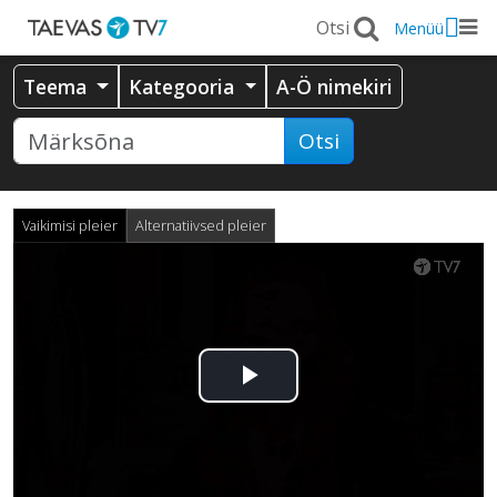
Menüü
Teema
Kategooria
A-Ö nimekiri
Otsi
Vaikimisi pleier
Alternatiivsed pleier
Esita
video