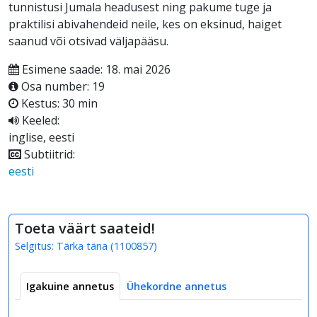
tunnistusi Jumala headusest ning pakume tuge ja
praktilisi abivahendeid neile, kes on eksinud, haiget
saanud või otsivad väljapääsu.
Esimene saade: 18. mai 2026
Osa number: 19
Kestus: 30 min
Keeled:
inglise, eesti
Subtiitrid:
eesti
Toeta väärt saateid!
Selgitus:
Tärka täna
(
1100857
)
Igakuine annetus
Ühekordne annetus