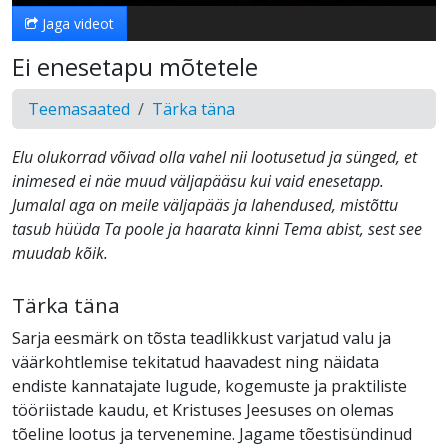
Jaga videot
Ei enesetapu mõtetele
Teemasaated
Tärka täna
Elu olukorrad võivad olla vahel nii lootusetud ja sünged, et
inimesed ei näe muud väljapääsu kui vaid enesetapp.
Jumalal aga on meile väljapääs ja lahendused, mistõttu
tasub hüüda Ta poole ja haarata kinni Tema abist, sest see
muudab kõik.
Tärka täna
Sarja eesmärk on tõsta teadlikkust varjatud valu ja
väärkohtlemise tekitatud haavadest ning näidata
endiste kannatajate lugude, kogemuste ja praktiliste
tööriistade kaudu, et Kristuses Jeesuses on olemas
tõeline lootus ja tervenemine. Jagame tõestisündinud