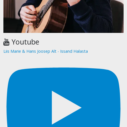
Youtube
Liis Marie & Hans Joosep Alt - Issand Halasta