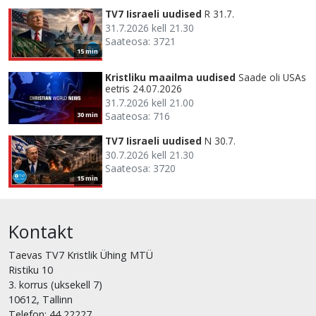
TV7 Iisraeli uudised
R 31.7.
31.7.2026 kell 21.30
Saateosa: 3721
15 min
Kristliku maailma uudised
Saade oli USAs
eetris 24.07.2026
31.7.2026 kell 21.00
Saateosa: 716
30 min
TV7 Iisraeli uudised
N 30.7.
30.7.2026 kell 21.30
Saateosa: 3720
15 min
Kontakt
Taevas TV7 Kristlik Ühing MTÜ
Ristiku 10
3. korrus (uksekell 7)
10612, Tallinn
Telefon: 44 22227