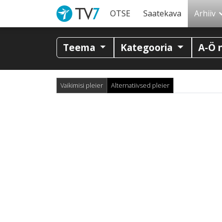
OTSE
Saatekava
Arhiiv
Teema
Kategooria
A-Ö 
Vaikimisi pleier
Alternatiivsed pleier