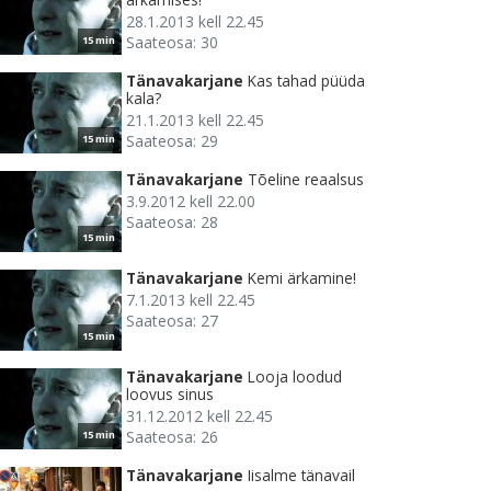
28.1.2013 kell 22.45
Saateosa: 30
15 min
Tänavakarjane
Kas tahad püüda
kala?
21.1.2013 kell 22.45
Saateosa: 29
15 min
Tänavakarjane
Tõeline reaalsus
3.9.2012 kell 22.00
Saateosa: 28
15 min
Tänavakarjane
Kemi ärkamine!
7.1.2013 kell 22.45
Saateosa: 27
15 min
Tänavakarjane
Looja loodud
loovus sinus
31.12.2012 kell 22.45
Saateosa: 26
15 min
Tänavakarjane
Iisalme tänavail