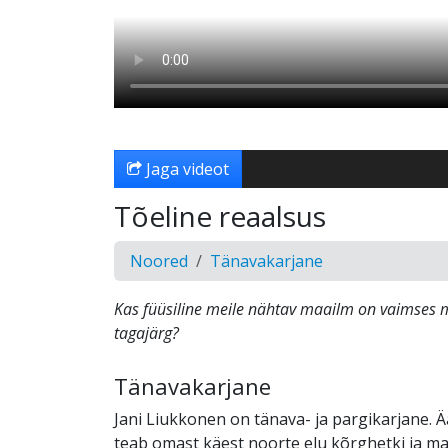
Jaga videot
Tõeline reaalsus
Noored
Tänavakarjane
Kas füüsiline meile nähtav maailm on vaimses
tagajärg?
Tänavakarjane
Jani Liukkonen on tänava- ja pargikarjane. 
teab omast käest noorte elu kõrghetki ja ma