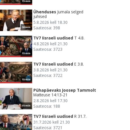
15 min
Ühenduses
Jumala selged
juhised
5.8.2026 kell 18.30
Saateosa: 398
30 min
TV7 Iisraeli uudised
T 4.8.
4.8.2026 kell 21.30
Saateosa: 3723
15 min
TV7 Iisraeli uudised
E 3.8.
3.8.2026 kell 21.30
Saateosa: 3722
15 min
Pühapäevaks Joosep Tammolt
Matteuse 14:13-21
2.8.2026 kell 17.30
Saateosa: 188
15 min
TV7 Iisraeli uudised
R 31.7.
31.7.2026 kell 21.30
Saateosa: 3721