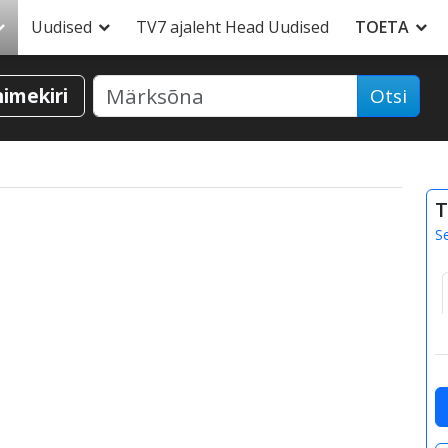
Uudised
TV7 ajaleht Head Uudised
TOETA
nimekiri
Otsi
T
S