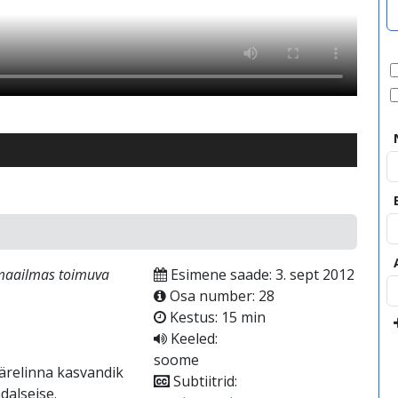
 maailmas toimuva
Esimene saade: 3. sept 2012
Osa number: 28
Kestus: 15 min
Keeled:
soome
Äärelinna kasvandik
Subtiitrid:
dalseise.