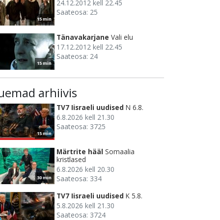
24.12.2012 kell 22.45
Saateosa: 25
15 min
Tänavakarjane
Vali elu
17.12.2012 kell 22.45
Saateosa: 24
15 min
uemad arhiivis
TV7 Iisraeli uudised
N 6.8.
6.8.2026 kell 21.30
Saateosa: 3725
15 min
Märtrite hääl
Somaalia
kristlased
6.8.2026 kell 20.30
Saateosa: 334
30 min
TV7 Iisraeli uudised
K 5.8.
5.8.2026 kell 21.30
Saateosa: 3724