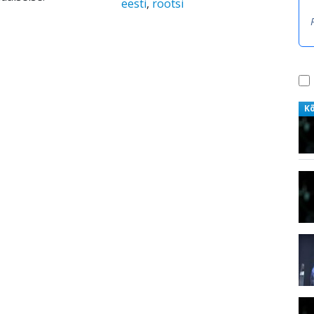
eesti
,
rootsi
K