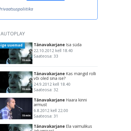
Privaatsuspoliitika
AUTOPLAY
Tänavakarjane
Isa süda
õige uuemad
22.10.2012 kell 18.40
Saateosa: 33
15 min
Tänavakarjane
Kas mängid rolli
või oled sina ise?
24.9.2012 kell 18.40
Saateosa: 32
15 min
Tänavakarjane
Haara kinni
armust
6.8.2012 kell 22.00
Saateosa: 31
15 min
Tänavakarjane
Ela vaimulikus
ärkamises!