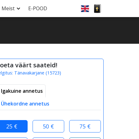
Meist
E-POOD
oeta väärt saateid!
elgitus:
Tänavakarjane
(
15723
)
Igakuine annetus
Ühekordne annetus
25 €
50 €
75 €