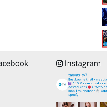
acebook
Instagram
taevas_tv7
Eestikeelne kristlik meedi
16 000 elumuutvat saad
aastat Eestis
Otse: tv7.
mobiilirakenduses
Yout
Spotify