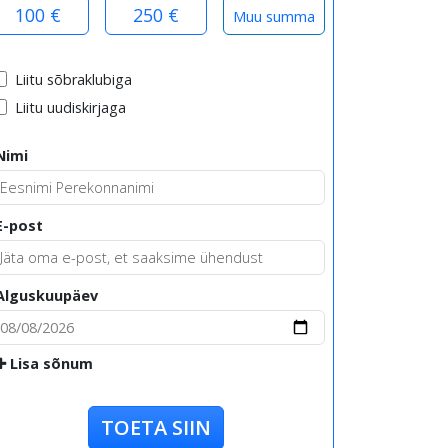
100 €
250 €
Liitu sõbraklubiga
Liitu uudiskirjaga
Nimi
E-post
Alguskuupäev
Lisa sõnum
TOETA SIIN