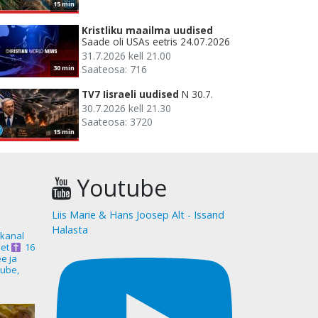
15 min
Kristliku maailma uudised
Saade oli USAs eetris 24.07.2026
31.7.2026 kell 21.00
Saateosa: 716
30 min
TV7 Iisraeli uudised
N 30.7.
30.7.2026 kell 21.30
Saateosa: 3720
15 min
Youtube
Liis Marie & Hans Joosep Alt - Issand
Halasta
akanal
et
16
ee ja
ube,