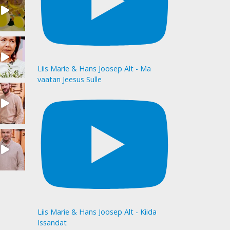
Liis Marie & Hans Joosep Alt - Ma
vaatan Jeesus Sulle
Liis Marie & Hans Joosep Alt - Kiida
Issandat