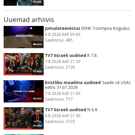
15 min
Uuemad arhiivis
Jumalateenistus
EKNK Toompea Kogudus
9.8.2026 kell 09.00
Saateosa: 485
90 min
TV7 Iisraeli uudised
R 7.8.
7.8.2026 kell 21.30
Saateosa: 3726
15 min
Kristliku maailma uudised
Saade oli USAs
eetris 31.07.2026
7.8.2026 kell 21.00
Saateosa: 717
30 min
TV7 Iisraeli uudised
N 6.8.
6.8.2026 kell 21.30
Saateosa: 3725
15 min