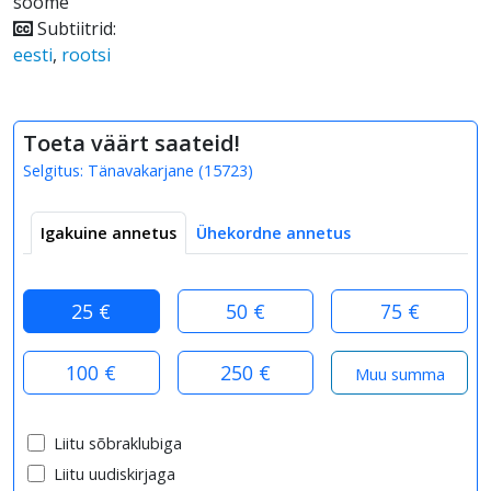
soome
Subtiitrid:
eesti
,
rootsi
Toeta väärt saateid!
Selgitus:
Tänavakarjane
(
15723
)
Igakuine annetus
Ühekordne annetus
25 €
50 €
75 €
100 €
250 €
Liitu sõbraklubiga
Liitu uudiskirjaga