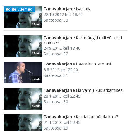
Tänavakarjane
Isa süda
Kõige uuemad
22.10.2012 kell 18.40
Saateosa: 33
15 min
Tänavakarjane
Kas mängid rolli või oled
sina ise?
24.9.2012 kell 18.40
Saateosa: 32
15 min
Tänavakarjane
Haara kinni armust
6.8.2012 kell 22.00
Saateosa: 31
15 min
Tänavakarjane
Ela vaimulikus ärkamises!
28.1.2013 kell 22.45
Saateosa: 30
15 min
Tänavakarjane
Kas tahad püüda kala?
21.1.2013 kell 22.45
Saateosa: 29