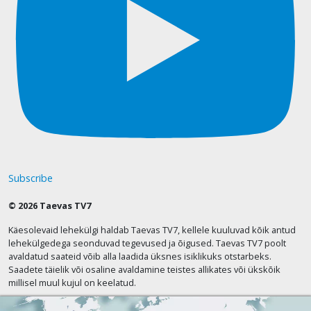
Subscribe
© 2026 Taevas TV7
Käesolevaid lehekülgi haldab Taevas TV7, kellele kuuluvad kõik antud
lehekülgedega seonduvad tegevused ja õigused. Taevas TV7 poolt
avaldatud saateid võib alla laadida üksnes isiklikuks otstarbeks.
Saadete täielik või osaline avaldamine teistes allikates või ükskõik
millisel muul kujul on keelatud.