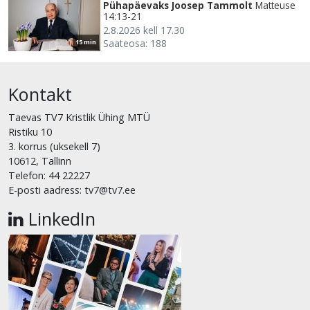
Pühapäevaks Joosep Tammolt
Matteuse
14:13-21
2.8.2026 kell 17.30
Saateosa: 188
15 min
Kontakt
Taevas TV7 Kristlik Ühing MTÜ
Ristiku 10
3. korrus (uksekell 7)
10612, Tallinn
Telefon: 44 22227
E-posti aadress: tv7@tv7.ee
LinkedIn