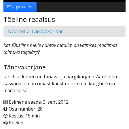
Jaga videot
Tõeline reaalsus
Noored
Tänavakarjane
Kas füüsiline meile nähtav maailm on vaimses maailmas
toimuva tagajärg?
Tänavakarjane
Jani Liukkonen on tänava- ja pargikarjane. Äärelinna
kasvandik teab omast käest noorte elu kõrghetki ja
madalseise.
Esimene saade: 3. sept 2012
Osa number: 28
Kestus: 15 min
Keeled: