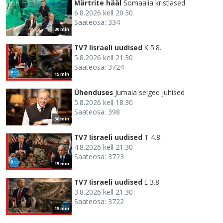
Märtrite hääl
Somaalia kristlased
6.8.2026 kell 20.30
Saateosa: 334
30 min
TV7 Iisraeli uudised
K 5.8.
5.8.2026 kell 21.30
Saateosa: 3724
15 min
Ühenduses
Jumala selged juhised
5.8.2026 kell 18.30
Saateosa: 398
30 min
TV7 Iisraeli uudised
T 4.8.
4.8.2026 kell 21.30
Saateosa: 3723
15 min
TV7 Iisraeli uudised
E 3.8.
3.8.2026 kell 21.30
Saateosa: 3722
15 min