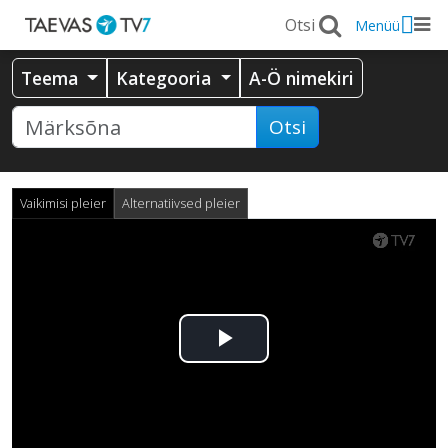
Menüü
Teema
Kategooria
A-Ö nimekiri
Otsi
Vaikimisi pleier
Alternatiivsed pleier
Esita
video