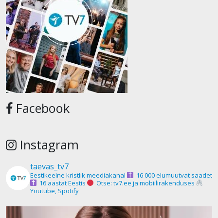
Facebook
Instagram
taevas_tv7
Eestikeelne kristlik meediakanal
16 000 elumuutvat saadet
16 aastat Eestis
Otse: tv7.ee ja mobiilirakenduses
Youtube, Spotify