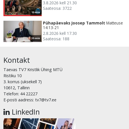
3.8.2026 kell 21.30
Saateosa: 3722
15 min
Pühapäevaks Joosep Tammolt
Matteuse
14:13-21
2.8.2026 kell 17.30
Saateosa: 188
15 min
Kontakt
Taevas TV7 Kristlik Ühing MTÜ
Ristiku 10
3. korrus (uksekell 7)
10612, Tallinn
Telefon: 44 22227
E-posti aadress: tv7@tv7.ee
LinkedIn