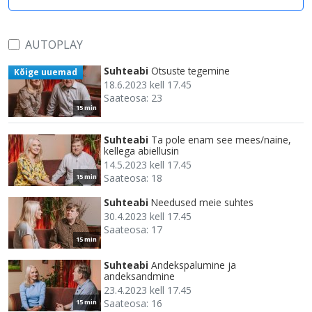
AUTOPLAY
Suhteabi
Otsuste tegemine
Kõige uuemad
18.6.2023 kell 17.45
Saateosa: 23
15 min
Suhteabi
Ta pole enam see mees/naine,
kellega abiellusin
14.5.2023 kell 17.45
Saateosa: 18
15 min
Suhteabi
Needused meie suhtes
30.4.2023 kell 17.45
Saateosa: 17
15 min
Suhteabi
Andekspalumine ja
andeksandmine
23.4.2023 kell 17.45
Saateosa: 16
15 min