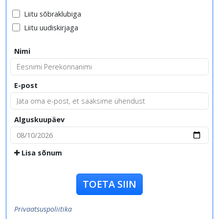
Liitu sõbraklubiga
Liitu uudiskirjaga
Nimi
E-post
Alguskuupäev
Lisa sõnum
TOETA SIIN
Privaatsuspoliitika