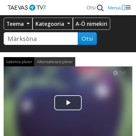
Menüü
Teema
Kategooria
A-Ö nimekiri
Otsi
Vaikimisi pleier
Alternatiivsed pleier
Esita
video