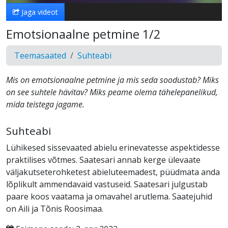
Jaga videot
Emotsionaalne petmine 1/2
Teemasaated
Suhteabi
Mis on emotsionaalne petmine ja mis seda soodustab? Miks
on see suhtele hävitav? Miks peame olema tähelepanelikud,
mida teistega jagame.
Suhteabi
Lühikesed sissevaated abielu erinevatesse aspektidesse
praktilises võtmes. Saatesari annab kerge ülevaate
väljakutseterohketest abieluteemadest, püüdmata anda
lõplikult ammendavaid vastuseid. Saatesari julgustab
paare koos vaatama ja omavahel arutlema. Saatejuhid
on Aili ja Tõnis Roosimaa.