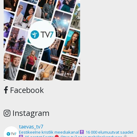
Facebook
Instagram
taevas_tv7
Eestikeelne kristlik meediakanal
16 000 elumuutvat saadet
16 aastat Eestis
Otse: tv7.ee ja mobiilirakenduses