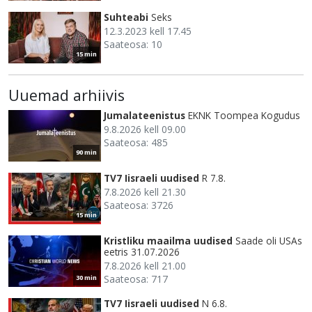
Suhteabi
Seks
12.3.2023 kell 17.45
Saateosa: 10
15 min
Uuemad arhiivis
Jumalateenistus
EKNK Toompea Kogudus
9.8.2026 kell 09.00
Saateosa: 485
90 min
TV7 Iisraeli uudised
R 7.8.
7.8.2026 kell 21.30
Saateosa: 3726
15 min
Kristliku maailma uudised
Saade oli USAs
eetris 31.07.2026
7.8.2026 kell 21.00
Saateosa: 717
30 min
TV7 Iisraeli uudised
N 6.8.