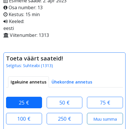
Esimene saade: 2. apr 2023
Osa number: 13
Kestus: 15 min
Keeled:
eesti
Viitenumber: 1313
Toeta väärt saateid!
Selgitus:
Suhteabi
(
1313
)
Igakuine annetus
Ühekordne annetus
25 €
50 €
75 €
100 €
250 €