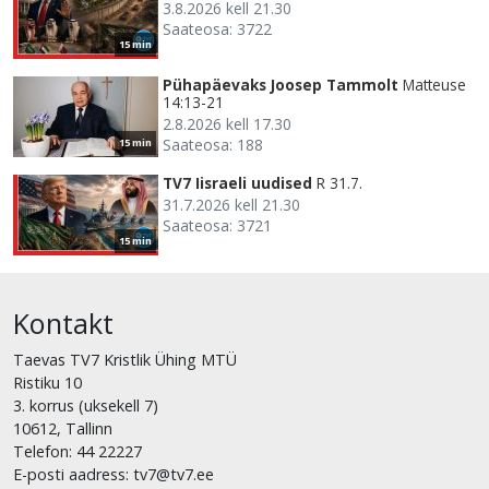
3.8.2026 kell 21.30
Saateosa: 3722
15 min
Pühapäevaks Joosep Tammolt
Matteuse
14:13-21
2.8.2026 kell 17.30
Saateosa: 188
15 min
TV7 Iisraeli uudised
R 31.7.
31.7.2026 kell 21.30
Saateosa: 3721
15 min
Kontakt
Taevas TV7 Kristlik Ühing MTÜ
Ristiku 10
3. korrus (uksekell 7)
10612, Tallinn
Telefon: 44 22227
E-posti aadress: tv7@tv7.ee