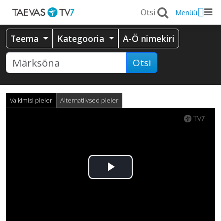
Menüü
Teema
Kategooria
A-Ö nimekiri
Otsi
Vaikimisi pleier
Alternatiivsed pleier
Esita
video