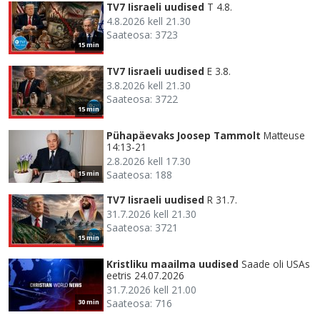
TV7 Iisraeli uudised
T 4.8.
4.8.2026 kell 21.30
Saateosa: 3723
15 min
TV7 Iisraeli uudised
E 3.8.
3.8.2026 kell 21.30
Saateosa: 3722
15 min
Pühapäevaks Joosep Tammolt
Matteuse
14:13-21
2.8.2026 kell 17.30
Saateosa: 188
15 min
TV7 Iisraeli uudised
R 31.7.
31.7.2026 kell 21.30
Saateosa: 3721
15 min
Kristliku maailma uudised
Saade oli USAs
eetris 24.07.2026
31.7.2026 kell 21.00
Saateosa: 716
30 min