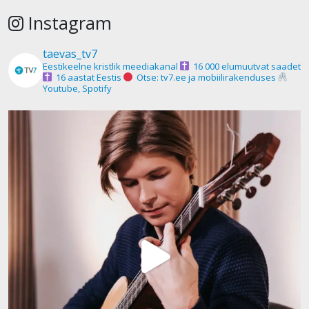
Instagram
taevas_tv7
Eestikeelne kristlik meediakanal
16 000 elumuutvat saadet
16 aastat Eestis
Otse: tv7.ee ja mobiilirakenduses
Youtube, Spotify