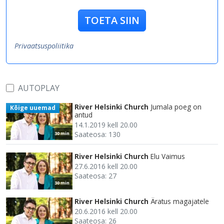
TOETA SIIN
Privaatsuspoliitika
AUTOPLAY
River Helsinki Church
Jumala poeg on
Kõige uuemad
antud
14.1.2019 kell 20.00
Saateosa: 130
30 min
River Helsinki Church
Elu Vaimus
27.6.2016 kell 20.00
Saateosa: 27
30 min
River Helsinki Church
Äratus magajatele
20.6.2016 kell 20.00
Saateosa: 26