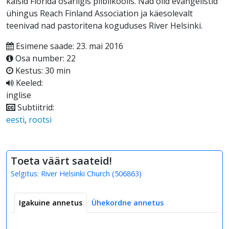
käisid Florida osariigis piiblikoolis. Nad olid evangelistid
ühingus Reach Finland Association ja käesolevalt
teenivad nad pastoritena koguduses River Helsinki.
Esimene saade: 23. mai 2016
Osa number: 22
Kestus: 30 min
Keeled:
inglise
Subtiitrid:
eesti
,
rootsi
Toeta väärt saateid!
Selgitus:
River Helsinki Church
(
506863
)
Igakuine annetus
Ühekordne annetus