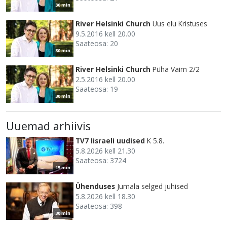
30 min
River Helsinki Church
Uus elu Kristuses
9.5.2016 kell 20.00
Saateosa: 20
30 min
River Helsinki Church
Püha Vaim 2/2
2.5.2016 kell 20.00
Saateosa: 19
30 min
Uuemad arhiivis
TV7 Iisraeli uudised
K 5.8.
5.8.2026 kell 21.30
Saateosa: 3724
15 min
Ühenduses
Jumala selged juhised
5.8.2026 kell 18.30
Saateosa: 398
30 min