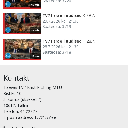
Saateosa: 3720
15 min
TV7 Iisraeli uudised
K 29.7.
29.7.2026 kell 21.30
Saateosa: 3719
15 min
TV7 Iisraeli uudised
T 28.7.
28.7.2026 kell 21.30
Saateosa: 3718
15 min
Kontakt
Taevas TV7 Kristlik Ühing MTÜ
Ristiku 10
3. korrus (uksekell 7)
10612, Tallinn
Telefon: 44 22227
E-posti aadress: tv7@tv7.ee