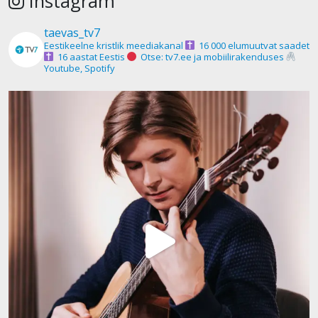
Instagram
taevas_tv7
Eestikeelne kristlik meediakanal
16 000 elumuutvat saadet
16 aastat Eestis
Otse: tv7.ee ja mobiilirakenduses
Youtube, Spotify