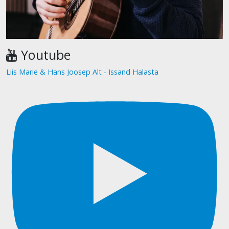
Youtube
Liis Marie & Hans Joosep Alt - Issand Halasta