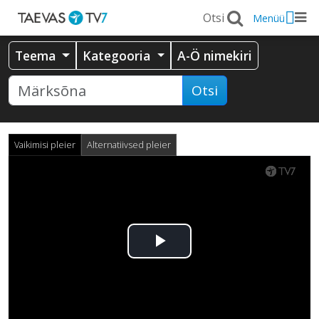
Menüü
Teema
Kategooria
A-Ö nimekiri
Otsi
Vaikimisi pleier
Alternatiivsed pleier
Esita
video