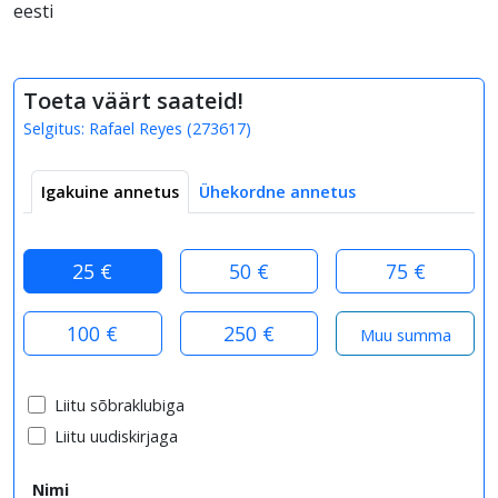
eesti
Toeta väärt saateid!
Selgitus:
Rafael Reyes
(
273617
)
Igakuine annetus
Ühekordne annetus
25 €
50 €
75 €
100 €
250 €
Liitu sõbraklubiga
Liitu uudiskirjaga
Nimi