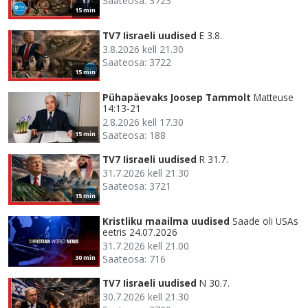
Saateosa: 3723
15 min
TV7 Iisraeli uudised
E 3.8.
3.8.2026 kell 21.30
Saateosa: 3722
15 min
Pühapäevaks Joosep Tammolt
Matteuse
14:13-21
2.8.2026 kell 17.30
Saateosa: 188
15 min
TV7 Iisraeli uudised
R 31.7.
31.7.2026 kell 21.30
Saateosa: 3721
15 min
Kristliku maailma uudised
Saade oli USAs
eetris 24.07.2026
31.7.2026 kell 21.00
Saateosa: 716
30 min
TV7 Iisraeli uudised
N 30.7.
30.7.2026 kell 21.30