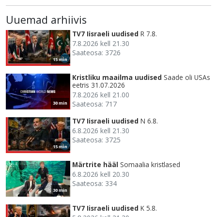
Uuemad arhiivis
TV7 Iisraeli uudised
R 7.8.
7.8.2026 kell 21.30
Saateosa: 3726
15 min
Kristliku maailma uudised
Saade oli USAs
eetris 31.07.2026
7.8.2026 kell 21.00
Saateosa: 717
30 min
TV7 Iisraeli uudised
N 6.8.
6.8.2026 kell 21.30
Saateosa: 3725
15 min
Märtrite hääl
Somaalia kristlased
6.8.2026 kell 20.30
Saateosa: 334
30 min
TV7 Iisraeli uudised
K 5.8.