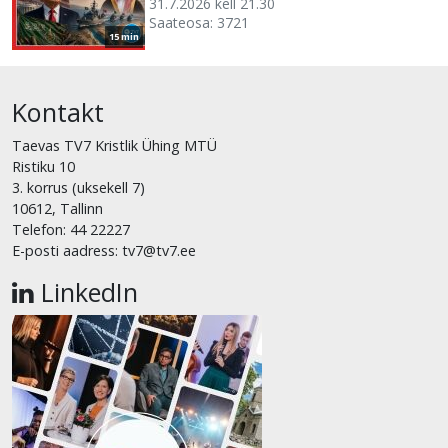
31.7.2026 kell 21.30
Saateosa: 3721
15 min
Kontakt
Taevas TV7 Kristlik Ühing MTÜ
Ristiku 10
3. korrus (uksekell 7)
10612, Tallinn
Telefon: 44 22227
E-posti aadress: tv7@tv7.ee
LinkedIn