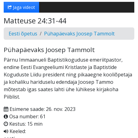
Jaga videot
Matteuse 24:31-44
Eesti õpetus
Pühapäevaks Joosep Tammolt
Pühapäevaks Joosep Tammolt
Pärnu Immaanueli Baptistikoguduse emeriitpastor,
endine Eesti Evangeeliumi Kristlaste ja Baptistide
Koguduste Liidu president ning pikaaegne kooliõpetaja
ja kohaliku hariduselu edendaja Joosep Tammo
mõtestab igas saates lahti ühe lühikese kirjakoha
Piiblist.
Esimene saade: 26. nov. 2023
Osa number: 61
Kestus: 15 min
Keeled: