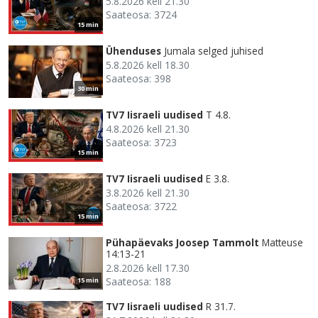
5.8.2026 kell 21.30
Saateosa: 3724
15 min
Ühenduses
Jumala selged juhised
5.8.2026 kell 18.30
Saateosa: 398
30 min
TV7 Iisraeli uudised
T 4.8.
4.8.2026 kell 21.30
Saateosa: 3723
15 min
TV7 Iisraeli uudised
E 3.8.
3.8.2026 kell 21.30
Saateosa: 3722
15 min
Pühapäevaks Joosep Tammolt
Matteuse
14:13-21
2.8.2026 kell 17.30
Saateosa: 188
15 min
TV7 Iisraeli uudised
R 31.7.