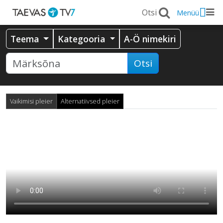
Menüü
Teema
Kategooria
A-Ö nimekiri
Otsi
Vaikimisi pleier
Alternatiivsed pleier