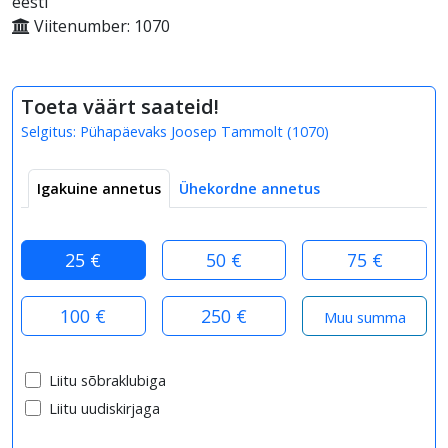
eesti
Viitenumber: 1070
Toeta väärt saateid!
Selgitus:
Pühapäevaks Joosep Tammolt
(
1070
)
Igakuine annetus
Ühekordne annetus
25 €
50 €
75 €
100 €
250 €
Liitu sõbraklubiga
Liitu uudiskirjaga