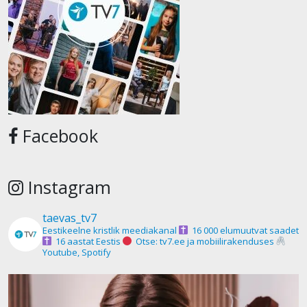
Facebook
Instagram
taevas_tv7
Eestikeelne kristlik meediakanal
16 000 elumuutvat saadet
16 aastat Eestis
Otse: tv7.ee ja mobiilirakenduses
Youtube, Spotify