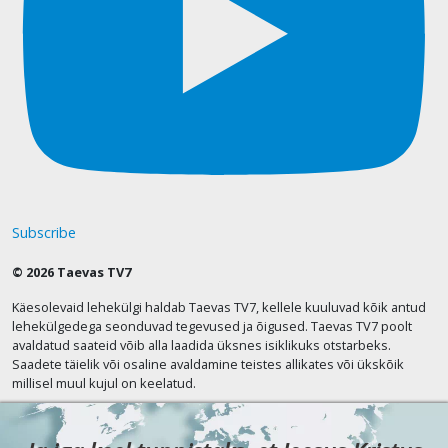
Subscribe
© 2026 Taevas TV7
Käesolevaid lehekülgi haldab Taevas TV7, kellele kuuluvad kõik antud
lehekülgedega seonduvad tegevused ja õigused. Taevas TV7 poolt
avaldatud saateid võib alla laadida üksnes isiklikuks otstarbeks.
Saadete täielik või osaline avaldamine teistes allikates või ükskõik
millisel muul kujul on keelatud.