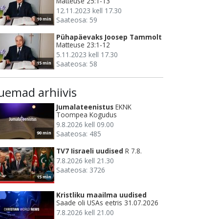
Matteuse 25:1-13
12.11.2023 kell 17.30
Saateosa: 59
10 min
Pühapäevaks Joosep Tammolt
Matteuse 23:1-12
5.11.2023 kell 17.30
Saateosa: 58
15 min
uemad arhiivis
Jumalateenistus
EKNK
Toompea Kogudus
9.8.2026 kell 09.00
Saateosa: 485
90 min
TV7 Iisraeli uudised
R 7.8.
7.8.2026 kell 21.30
Saateosa: 3726
15 min
Kristliku maailma uudised
Saade oli USAs eetris 31.07.2026
7.8.2026 kell 21.00