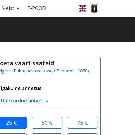
Meist
E-POOD
oeta väärt saateid!
elgitus:
Pühapäevaks Joosep Tammolt
(
1070
)
Igakuine annetus
Ühekordne annetus
25 €
50 €
75 €