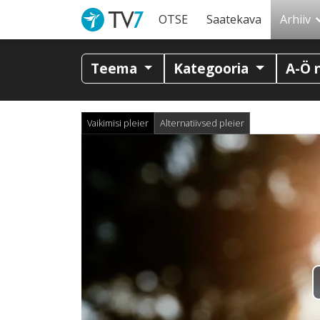
OTSE
Saatekava
Arhiiv
Teema
Kategooria
A-Ö 
Vaikimisi pleier
Alternatiivsed pleier