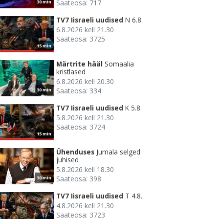
Saateosa: 717
30 min
TV7 Iisraeli uudised
N 6.8.
6.8.2026 kell 21.30
Saateosa: 3725
15 min
Märtrite hääl
Somaalia
kristlased
6.8.2026 kell 20.30
Saateosa: 334
30 min
TV7 Iisraeli uudised
K 5.8.
5.8.2026 kell 21.30
Saateosa: 3724
15 min
Ühenduses
Jumala selged
juhised
5.8.2026 kell 18.30
Saateosa: 398
30 min
TV7 Iisraeli uudised
T 4.8.
4.8.2026 kell 21.30
Saateosa: 3723