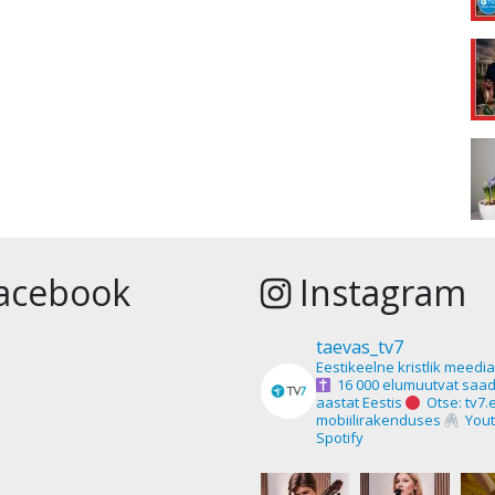
acebook
Instagram
taevas_tv7
Eestikeelne kristlik meedi
16 000 elumuutvat saad
aastat Eestis
Otse: tv7.
mobiilirakenduses
Yout
Spotify