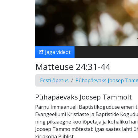
Jaga videot
Matteuse 24:31-44
Eesti õpetus
Pühapäevaks Joosep Tamm
Pühapäevaks Joosep Tammolt
Pärnu Immaanueli Baptistikoguduse emeriitp
Evangeeliumi Kristlaste ja Baptistide Kogudu
ning pikaaegne kooliõpetaja ja kohaliku har
Joosep Tammo mõtestab igas saates lahti ü
kirjakoha Piiblist.