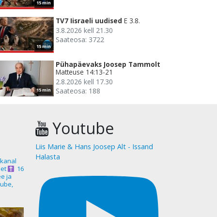
15 min
TV7 Iisraeli uudised
E 3.8.
3.8.2026 kell 21.30
Saateosa: 3722
15 min
Pühapäevaks Joosep Tammolt
Matteuse 14:13-21
2.8.2026 kell 17.30
Saateosa: 188
15 min
Youtube
Liis Marie & Hans Joosep Alt - Issand
Halasta
akanal
et
16
ee ja
ube,