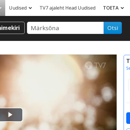
Uudised
TV7 ajaleht Head Uudised
TOETA
nimekiri
Otsi
T
S
Esita