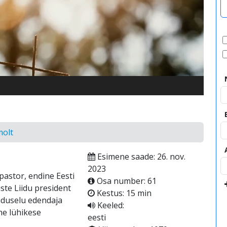
video
olt
Esimene saade: 26. nov.
2023
astor, endine Eesti
Osa number: 61
ste Liidu president
Kestus: 15 min
iduselu edendaja
Keeled:
he lühikese
eesti