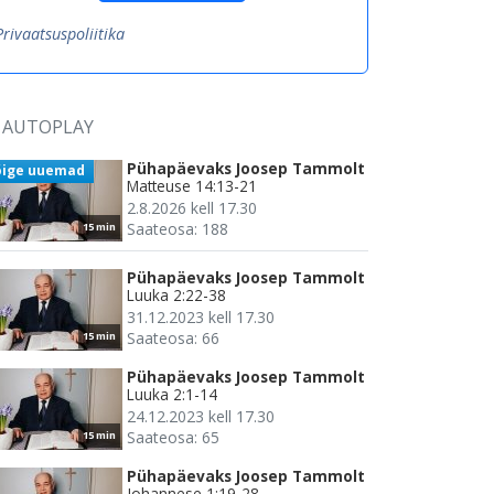
Privaatsuspoliitika
AUTOPLAY
Pühapäevaks Joosep Tammolt
õige uuemad
Matteuse 14:13-21
2.8.2026 kell 17.30
Saateosa: 188
15 min
Pühapäevaks Joosep Tammolt
Luuka 2:22-38
31.12.2023 kell 17.30
Saateosa: 66
15 min
Pühapäevaks Joosep Tammolt
Luuka 2:1-14
24.12.2023 kell 17.30
Saateosa: 65
15 min
Pühapäevaks Joosep Tammolt
Johannese 1:19-28