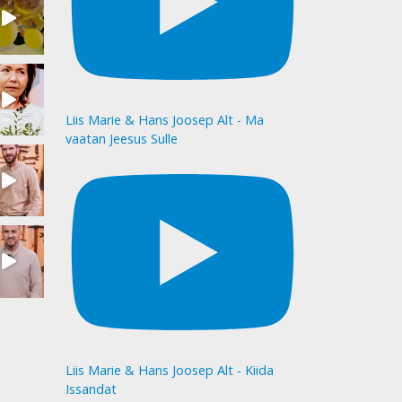
Liis Marie & Hans Joosep Alt - Ma
vaatan Jeesus Sulle
Liis Marie & Hans Joosep Alt - Kiida
Issandat