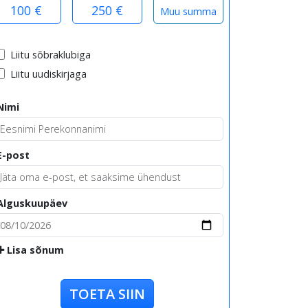
100 €
250 €
Liitu sõbraklubiga
Liitu uudiskirjaga
Nimi
E-post
Alguskuupäev
Lisa sõnum
TOETA SIIN