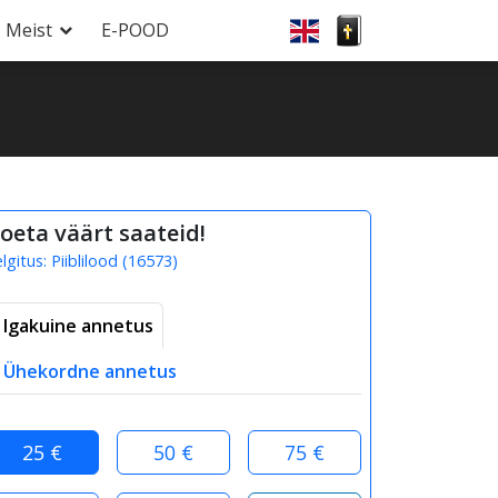
Meist
E-POOD
oeta väärt saateid!
elgitus:
Piiblilood
(
16573
)
Igakuine annetus
Ühekordne annetus
25 €
50 €
75 €