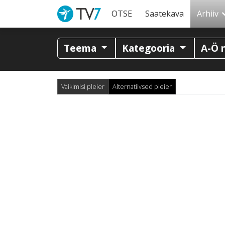
OTSE
Saatekava
Arhiiv
Teema
Kategooria
A-Ö 
Vaikimisi pleier
Alternatiivsed pleier