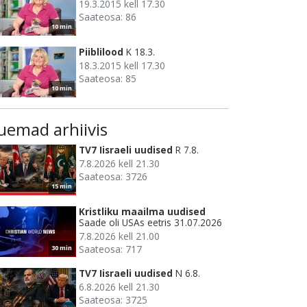
19.3.2015 kell 17.30
Saateosa: 86
10 min
Piiblilood
K 18.3.
18.3.2015 kell 17.30
Saateosa: 85
10 min
uemad arhiivis
TV7 Iisraeli uudised
R 7.8.
7.8.2026 kell 21.30
Saateosa: 3726
15 min
Kristliku maailma uudised
Saade oli USAs eetris 31.07.2026
7.8.2026 kell 21.00
Saateosa: 717
30 min
TV7 Iisraeli uudised
N 6.8.
6.8.2026 kell 21.30
Saateosa: 3725