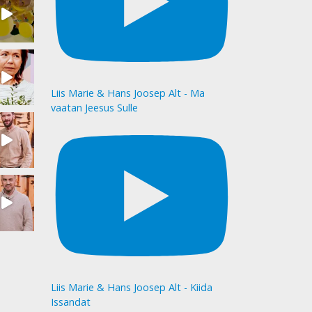
Liis Marie & Hans Joosep Alt - Ma
vaatan Jeesus Sulle
Liis Marie & Hans Joosep Alt - Kiida
Issandat