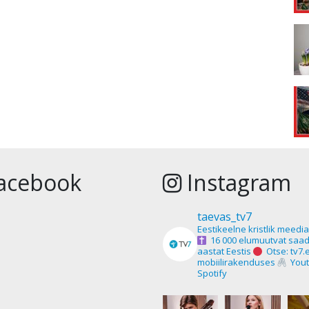
acebook
Instagram
taevas_tv7
Eestikeelne kristlik meedi
16 000 elumuutvat saad
aastat Eestis
Otse: tv7.
mobiilirakenduses
Yout
Spotify