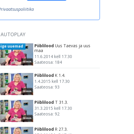
Privaatsuspoliitika
AUTOPLAY
Piiblilood
Uus Taevas ja uus
õige uuemad
maa
11.6.2014 kell 17.30
Saateosa: 184
10 min
Piiblilood
K 1.4.
1.4.2015 kell 17.30
Saateosa: 93
10 min
Piiblilood
T 31.3.
31.3.2015 kell 17.30
Saateosa: 92
10 min
Piiblilood
R 27.3.