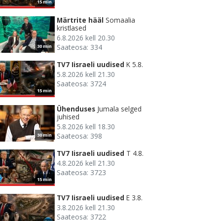
15 min
Märtrite hääl
Somaalia
kristlased
6.8.2026 kell 20.30
Saateosa: 334
30 min
TV7 Iisraeli uudised
K 5.8.
5.8.2026 kell 21.30
Saateosa: 3724
15 min
Ühenduses
Jumala selged
juhised
5.8.2026 kell 18.30
Saateosa: 398
30 min
TV7 Iisraeli uudised
T 4.8.
4.8.2026 kell 21.30
Saateosa: 3723
15 min
TV7 Iisraeli uudised
E 3.8.
3.8.2026 kell 21.30
Saateosa: 3722