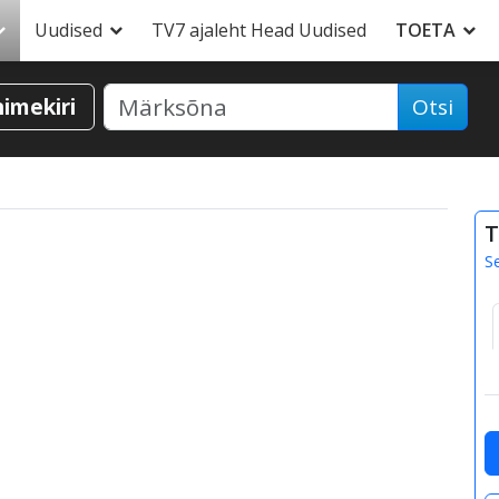
Uudised
TV7 ajaleht Head Uudised
TOETA
nimekiri
Otsi
T
S