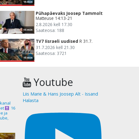
15 min
Pühapäevaks Joosep Tammolt
Matteuse 14:13-21
2.8.2026 kell 17.30
Saateosa: 188
15 min
TV7 Iisraeli uudised
R 31.7.
31.7.2026 kell 21.30
Saateosa: 3721
15 min
Youtube
Liis Marie & Hans Joosep Alt - Issand
Halasta
akanal
et
16
ee ja
ube,