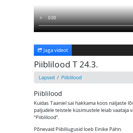
Jaga videot
Piiblilood T 24.3.
Lapsed
Piiblilood
Piiblilood
Kuidas Taaniel sai hakkama koos näljaste lõv
paljudele teistele küsimustele leiab vaataja 
"Piiblilood".
Põnevaid Piiblilugusid loeb Einike Pähn.