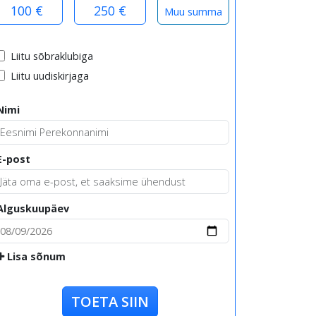
100 €
250 €
Liitu sõbraklubiga
Liitu uudiskirjaga
Nimi
E-post
Alguskuupäev
Lisa sõnum
TOETA SIIN