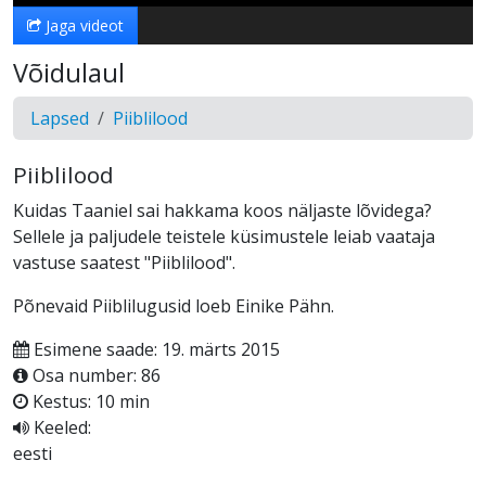
Jaga videot
Võidulaul
Lapsed
Piiblilood
Piiblilood
Kuidas Taaniel sai hakkama koos näljaste lõvidega?
Sellele ja paljudele teistele küsimustele leiab vaataja
vastuse saatest "Piiblilood".
Põnevaid Piiblilugusid loeb Einike Pähn.
Esimene saade: 19. märts 2015
Osa number: 86
Kestus: 10 min
Keeled:
eesti