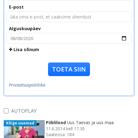
E-post
Alguskuupäev
Lisa sõnum
TOETA SIIN
Privaatsuspoliitika
AUTOPLAY
Piiblilood
Uus Taevas ja uus maa
Kõige uuemad
11.6.2014 kell 17.30
Saateosa: 184