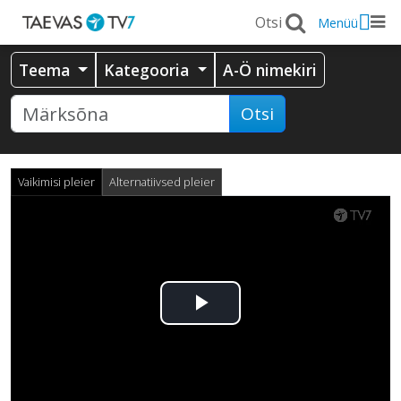
Menüü
Teema
Kategooria
A-Ö nimekiri
Otsi
Vaikimisi pleier
Alternatiivsed pleier
Esita
video