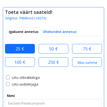
Toeta väärt saateid!
Selgitus:
Piiblilood
(
16573
)
Igakuine annetus
Ühekordne annetus
25 €
50 €
75 €
100 €
250 €
Liitu sõbraklubiga
Liitu uudiskirjaga
Nimi