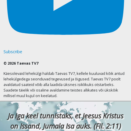
Subscribe
© 2026 Taevas TV7
Käesolevaid lehekülgi haldab Taevas TV7, kellele kuuluvad kõik antud
lehekülgedega seonduvad tegevused ja õigused. Taevas TV7 poolt
avaldatud saateid võib alla laadida üksnes isiklikuks otstarbeks.
Saadete täielik või osaline avaldamine teistes allikates või ükskõik
millisel muul kujul on keelatud.
Ja iga keel tunnistaks, et Jeesus Kristus
on Issand, Jumala Isa auks. (Fil. 2:11)