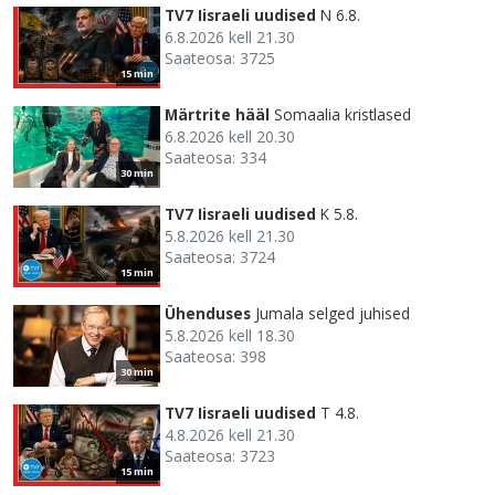
TV7 Iisraeli uudised
N 6.8.
6.8.2026 kell 21.30
Saateosa: 3725
15 min
Märtrite hääl
Somaalia kristlased
6.8.2026 kell 20.30
Saateosa: 334
30 min
TV7 Iisraeli uudised
K 5.8.
5.8.2026 kell 21.30
Saateosa: 3724
15 min
Ühenduses
Jumala selged juhised
5.8.2026 kell 18.30
Saateosa: 398
30 min
TV7 Iisraeli uudised
T 4.8.
4.8.2026 kell 21.30
Saateosa: 3723
15 min