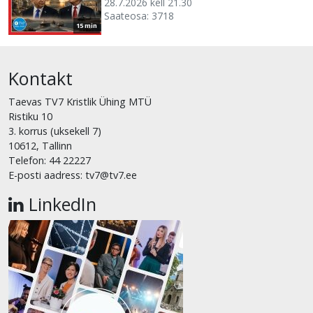
28.7.2026 kell 21.30
Saateosa: 3718
15 min
Kontakt
Taevas TV7 Kristlik Ühing MTÜ
Ristiku 10
3. korrus (uksekell 7)
10612, Tallinn
Telefon: 44 22227
E-posti aadress: tv7@tv7.ee
LinkedIn