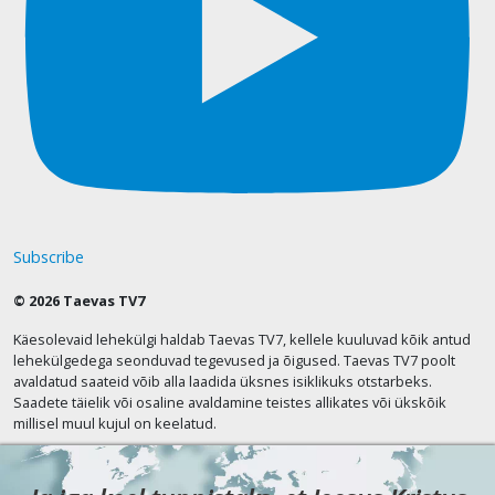
Subscribe
© 2026 Taevas TV7
Käesolevaid lehekülgi haldab Taevas TV7, kellele kuuluvad kõik antud
lehekülgedega seonduvad tegevused ja õigused. Taevas TV7 poolt
avaldatud saateid võib alla laadida üksnes isiklikuks otstarbeks.
Saadete täielik või osaline avaldamine teistes allikates või ükskõik
millisel muul kujul on keelatud.