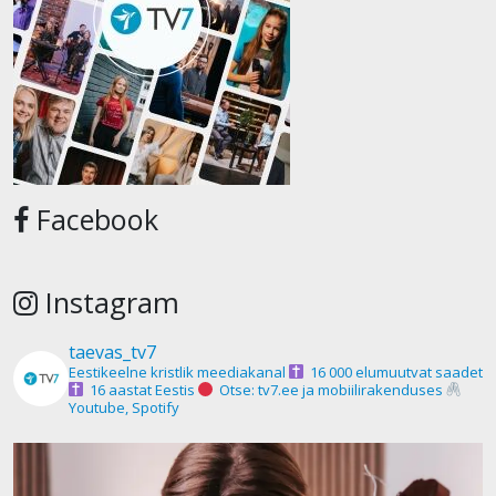
Facebook
Instagram
taevas_tv7
Eestikeelne kristlik meediakanal
16 000 elumuutvat saadet
16 aastat Eestis
Otse: tv7.ee ja mobiilirakenduses
Youtube, Spotify