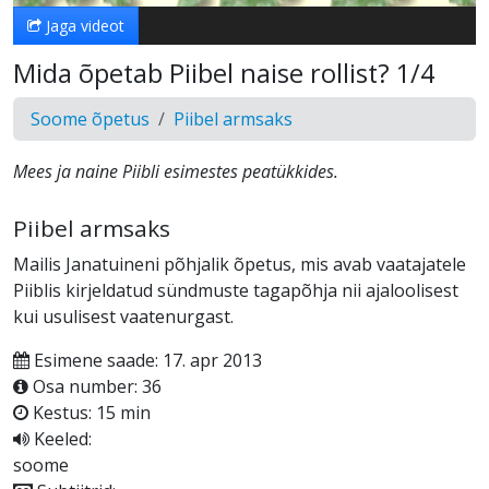
Jaga videot
Mida õpetab Piibel naise rollist? 1/4
Soome õpetus
Piibel armsaks
Mees ja naine Piibli esimestes peatükkides.
Piibel armsaks
Mailis Janatuineni põhjalik õpetus, mis avab vaatajatele
Piiblis kirjeldatud sündmuste tagapõhja nii ajaloolisest
kui usulisest vaatenurgast.
Esimene saade: 17. apr 2013
Osa number: 36
Kestus: 15 min
Keeled:
soome