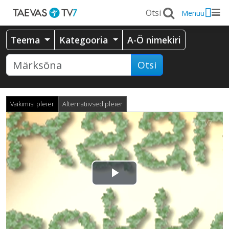
Menüü
Teema
Kategooria
A-Ö nimekiri
Otsi
Vaikimisi pleier
Alternatiivsed pleier
Esita
video