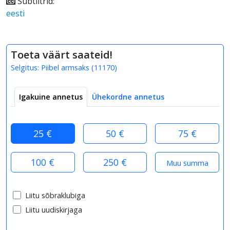
Subtiitrid:
eesti
Toeta väärt saateid!
Selgitus:
Piibel armsaks
(
11170
)
Igakuine annetus
Ühekordne annetus
25 €
50 €
75 €
100 €
250 €
Liitu sõbraklubiga
Liitu uudiskirjaga