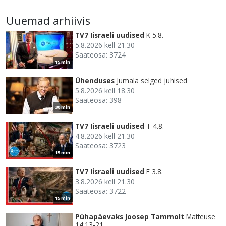
Uuemad arhiivis
TV7 Iisraeli uudised
K 5.8.
5.8.2026 kell 21.30
Saateosa: 3724
15 min
Ühenduses
Jumala selged juhised
5.8.2026 kell 18.30
Saateosa: 398
30 min
TV7 Iisraeli uudised
T 4.8.
4.8.2026 kell 21.30
Saateosa: 3723
15 min
TV7 Iisraeli uudised
E 3.8.
3.8.2026 kell 21.30
Saateosa: 3722
15 min
Pühapäevaks Joosep Tammolt
Matteuse
14:13-21