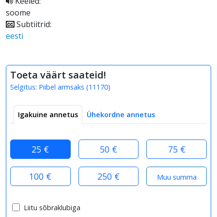
Keeled:
soome
Subtiitrid:
eesti
Toeta väärt saateid!
Selgitus:
Piibel armsaks
(
11170
)
Igakuine annetus
Ühekordne annetus
25 €
50 €
75 €
100 €
250 €
Liitu sõbraklubiga