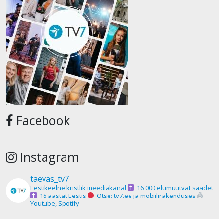
Facebook
Instagram
taevas_tv7
Eestikeelne kristlik meediakanal
16 000 elumuutvat saadet
16 aastat Eestis
Otse: tv7.ee ja mobiilirakenduses
Youtube, Spotify