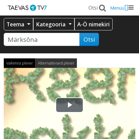
Menüü
Teema
Kategooria
A-Ö nimekiri
Otsi
Vaikimisi pleier
Alternatiivsed pleier
Esita
video