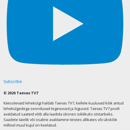
Subscribe
© 2026 Taevas TV7
Käesolevaid lehekülgi haldab Taevas TV7, kellele kuuluvad kõik antud
lehekülgedega seonduvad tegevused ja õigused. Taevas TV7 poolt
avaldatud saateid võib alla laadida üksnes isiklikuks otstarbeks.
Saadete täielik või osaline avaldamine teistes allikates või ükskõik
millisel muul kujul on keelatud.