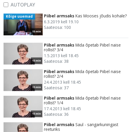
AUTOPLAY
Piibel armsaks
Kas Mooses jõudis kohale?
Kõige uuemad
6.3.2019 kell 19.10
Saateosa: 100
15 min
Piibel armsaks
Mida õpetab Piibel naise
rollist? 3/4
1.5.2013 kell 18.45
Saateosa: 38
15 min
Piibel armsaks
Mida õpetab Piibel naise
rollist? 2/4
24.4.2013 kell 18.45
Saateosa: 37
15 min
Piibel armsaks
Mida õpetab Piibel naise
rollist? 1/4
17.4.2013 kell 18.45
Saateosa: 36
15 min
Piibel armsaks
Saul - sangarkuningast
reeturiks