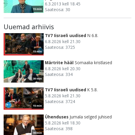
6.3.2013 kell 18.45
Saateosa: 30
15 min
Uuemad arhiivis
TV7 Iisraeli uudised
N 6.8.
6.8.2026 kell 21.30
Saateosa: 3725
15 min
Märtrite hääl
Somaalia kristlased
6.8.2026 kell 20.30
Saateosa: 334
30 min
TV7 Iisraeli uudised
K 5.8.
5.8.2026 kell 21.30
Saateosa: 3724
15 min
Ühenduses
Jumala selged juhised
5.8.2026 kell 18.30
Saateosa: 398
30 min