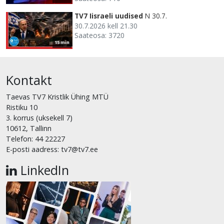
TV7 Iisraeli uudised
N 30.7.
30.7.2026 kell 21.30
Saateosa: 3720
15 min
Kontakt
Taevas TV7 Kristlik Ühing MTÜ
Ristiku 10
3. korrus (uksekell 7)
10612, Tallinn
Telefon: 44 22227
E-posti aadress: tv7@tv7.ee
LinkedIn