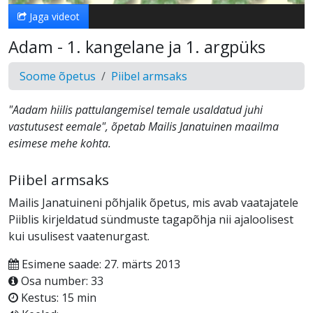
Jaga videot
Adam - 1. kangelane ja 1. argpüks
Soome õpetus
Piibel armsaks
"Aadam hiilis pattulangemisel temale usaldatud juhi
vastutusest eemale", õpetab Mailis Janatuinen maailma
esimese mehe kohta.
Piibel armsaks
Mailis Janatuineni põhjalik õpetus, mis avab vaatajatele
Piiblis kirjeldatud sündmuste tagapõhja nii ajaloolisest
kui usulisest vaatenurgast.
Esimene saade: 27. märts 2013
Osa number: 33
Kestus: 15 min