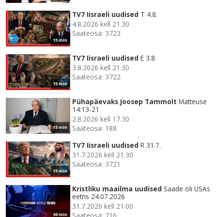
TV7 Iisraeli uudised
T 4.8.
4.8.2026 kell 21.30
Saateosa: 3723
15 min
TV7 Iisraeli uudised
E 3.8.
3.8.2026 kell 21.30
Saateosa: 3722
15 min
Pühapäevaks Joosep Tammolt
Matteuse
14:13-21
2.8.2026 kell 17.30
Saateosa: 188
15 min
TV7 Iisraeli uudised
R 31.7.
31.7.2026 kell 21.30
Saateosa: 3721
15 min
Kristliku maailma uudised
Saade oli USAs
eetris 24.07.2026
31.7.2026 kell 21.00
Saateosa: 716
30 min