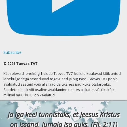
Subscribe
© 2026 Taevas TV7
Käesolevaid lehekülgi haldab Taevas TV7, kellele kuuluvad kõik antud
lehekülgedega seonduvad tegevused ja õigused. Taevas TV7 poolt
avaldatud saateid võib alla laadida üksnes isiklikuks otstarbeks.
Saadete täielik või osaline avaldamine teistes allikates või ükskõik
millisel muul kujul on keelatud.
Ja iga keel tunnistaks, et Jeesus Kristus
on Issand, Jumala Isa auks. (Fil. 2:11)