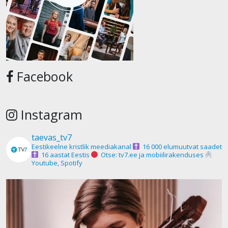
Facebook
Instagram
taevas_tv7
Eestikeelne kristlik meediakanal
16 000 elumuutvat saadet
16 aastat Eestis
Otse: tv7.ee ja mobiilirakenduses
Youtube, Spotify