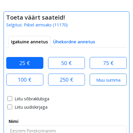
Toeta väärt saateid!
Selgitus:
Piibel armsaks
(
11170
)
Igakuine annetus
Ühekordne annetus
25 €
50 €
75 €
100 €
250 €
Liitu sõbraklubiga
Liitu uudiskirjaga
Nimi