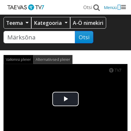
Menüü
Teema
Kategooria
A-Ö nimekiri
Otsi
Vaikimisi pleier
Alternatiivsed pleier
Esita
video