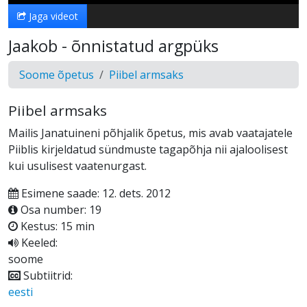
Jaga videot
Jaakob - õnnistatud argpüks
Soome õpetus
Piibel armsaks
Piibel armsaks
Mailis Janatuineni põhjalik õpetus, mis avab vaatajatele
Piiblis kirjeldatud sündmuste tagapõhja nii ajaloolisest
kui usulisest vaatenurgast.
Esimene saade: 12. dets. 2012
Osa number: 19
Kestus: 15 min
Keeled:
soome
Subtiitrid:
eesti