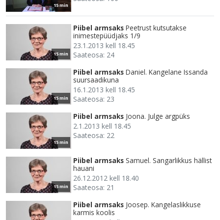
15 min
Piibel armsaks
Peetrust kutsutakse
inimestepüüdjaks 1/9
23.1.2013 kell 18.45
Saateosa: 24
15 min
Piibel armsaks
Daniel. Kangelane Issanda
suursaadikuna
16.1.2013 kell 18.45
Saateosa: 23
15 min
Piibel armsaks
Joona. Julge argpüks
2.1.2013 kell 18.45
Saateosa: 22
15 min
Piibel armsaks
Samuel. Sangarlikkus hällist
hauani
26.12.2012 kell 18.40
Saateosa: 21
15 min
Piibel armsaks
Joosep. Kangelaslikkuse
karmis koolis