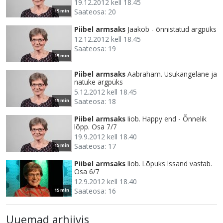
19.12.2012 kell 18.45
Saateosa: 20
15 min
Piibel armsaks
Jaakob - õnnistatud argpüks
12.12.2012 kell 18.45
Saateosa: 19
15 min
Piibel armsaks
Aabraham. Usukangelane ja
natuke argpüks
5.12.2012 kell 18.45
Saateosa: 18
15 min
Piibel armsaks
Iiob. Happy end - Õnnelik
lõpp. Osa 7/7
19.9.2012 kell 18.40
Saateosa: 17
15 min
Piibel armsaks
Iiob. Lõpuks Issand vastab.
Osa 6/7
12.9.2012 kell 18.40
Saateosa: 16
15 min
Uuemad arhiivis