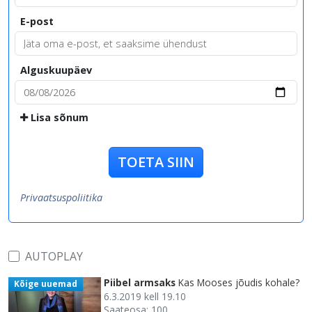
E-post
Alguskuupäev
Lisa sõnum
TOETA SIIN
Privaatsuspoliitika
AUTOPLAY
Piibel armsaks
Kas Mooses jõudis kohale?
Kõige uuemad
6.3.2019 kell 19.10
Saateosa: 100