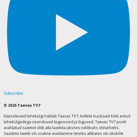
Subscribe
© 2026 Taevas TV7
Käesolevaid lehekülgi haldab Taevas TV7, kellele kuuluvad kõik antud
lehekülgedega seonduvad tegevused ja õigused. Taevas TV7 poolt
avaldatud saateid võib alla laadida üksnes isiklikuks otstarbeks.
Saadete täielik või osaline avaldamine teistes allikates või ükskõik