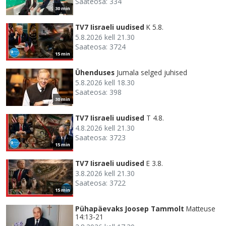
Saateosa: 334
30 min
TV7 Iisraeli uudised
K 5.8.
5.8.2026 kell 21.30
Saateosa: 3724
15 min
Ühenduses
Jumala selged juhised
5.8.2026 kell 18.30
Saateosa: 398
30 min
TV7 Iisraeli uudised
T 4.8.
4.8.2026 kell 21.30
Saateosa: 3723
15 min
TV7 Iisraeli uudised
E 3.8.
3.8.2026 kell 21.30
Saateosa: 3722
15 min
Pühapäevaks Joosep Tammolt
Matteuse
14:13-21