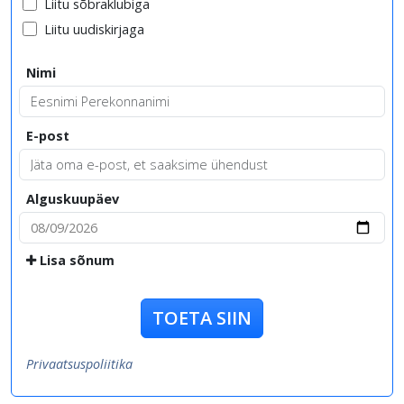
Liitu sõbraklubiga
Liitu uudiskirjaga
Nimi
E-post
Alguskuupäev
Lisa sõnum
TOETA SIIN
Privaatsuspoliitika