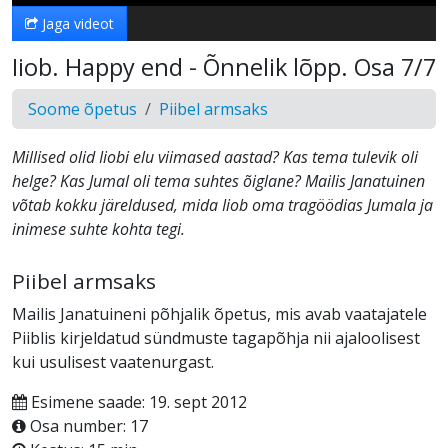
Jaga videot
Iiob. Happy end - Õnnelik lõpp. Osa 7/7
Soome õpetus
Piibel armsaks
Millised olid Iiobi elu viimased aastad? Kas tema tulevik oli
helge? Kas Jumal oli tema suhtes õiglane? Mailis Janatuinen
võtab kokku järeldused, mida Iiob oma tragöödias Jumala ja
inimese suhte kohta tegi.
Piibel armsaks
Mailis Janatuineni põhjalik õpetus, mis avab vaatajatele
Piiblis kirjeldatud sündmuste tagapõhja nii ajaloolisest
kui usulisest vaatenurgast.
Esimene saade: 19. sept 2012
Osa number: 17