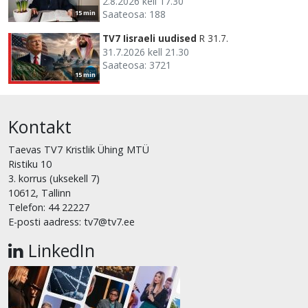
2.8.2026 kell 17.30
Saateosa: 188
15 min
TV7 Iisraeli uudised
R 31.7.
31.7.2026 kell 21.30
Saateosa: 3721
15 min
Kontakt
Taevas TV7 Kristlik Ühing MTÜ
Ristiku 10
3. korrus (uksekell 7)
10612, Tallinn
Telefon: 44 22227
E-posti aadress: tv7@tv7.ee
LinkedIn