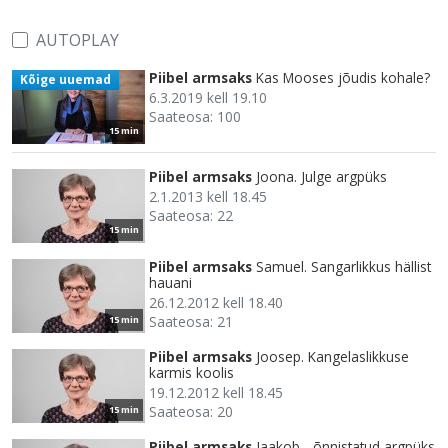
AUTOPLAY
Piibel armsaks
Kas Mooses jõudis kohale?
Kõige uuemad
6.3.2019 kell 19.10
Saateosa: 100
15 min
Piibel armsaks
Joona. Julge argpüks
2.1.2013 kell 18.45
Saateosa: 22
15 min
Piibel armsaks
Samuel. Sangarlikkus hällist
hauani
26.12.2012 kell 18.40
Saateosa: 21
15 min
Piibel armsaks
Joosep. Kangelaslikkuse
karmis koolis
19.12.2012 kell 18.45
Saateosa: 20
15 min
Piibel armsaks
Jaakob - õnnistatud argpüks