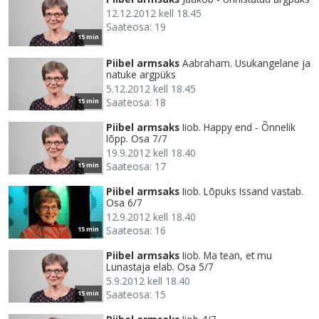
12.12.2012 kell 18.45
Saateosa: 19
15 min
Piibel armsaks
Aabraham. Usukangelane ja
natuke argpüks
5.12.2012 kell 18.45
Saateosa: 18
15 min
Piibel armsaks
Iiob. Happy end - Õnnelik
lõpp. Osa 7/7
19.9.2012 kell 18.40
Saateosa: 17
15 min
Piibel armsaks
Iiob. Lõpuks Issand vastab.
Osa 6/7
12.9.2012 kell 18.40
Saateosa: 16
15 min
Piibel armsaks
Iiob. Ma tean, et mu
Lunastaja elab. Osa 5/7
5.9.2012 kell 18.40
Saateosa: 15
15 min