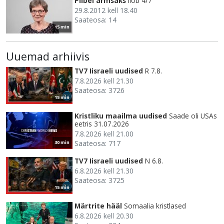
Piibel armsaks
Iiob 4/7
29.8.2012 kell 18.40
Saateosa: 14
15 min
Uuemad arhiivis
TV7 Iisraeli uudised
R 7.8.
7.8.2026 kell 21.30
Saateosa: 3726
15 min
Kristliku maailma uudised
Saade oli USAs
eetris 31.07.2026
7.8.2026 kell 21.00
Saateosa: 717
30 min
TV7 Iisraeli uudised
N 6.8.
6.8.2026 kell 21.30
Saateosa: 3725
15 min
Märtrite hääl
Somaalia kristlased
6.8.2026 kell 20.30