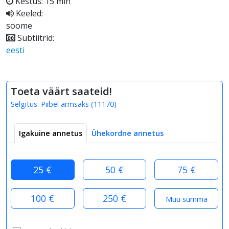
Kestus: 15 min
Keeled:
soome
Subtiitrid:
eesti
Toeta väärt saateid!
Selgitus:
Piibel armsaks
(
11170
)
Igakuine annetus
Ühekordne annetus
25 €
50 €
75 €
100 €
250 €