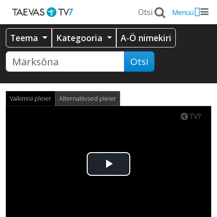
Menüü
Teema
Kategooria
A-Ö nimekiri
Otsi
Vaikimisi pleier
Alternatiivsed pleier
Esita
video