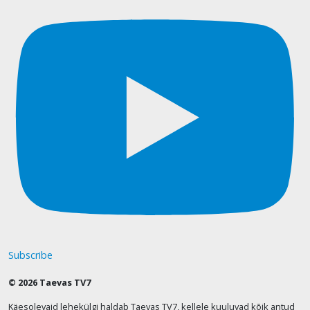
Subscribe
© 2026 Taevas TV7
Käesolevaid lehekülgi haldab Taevas TV7, kellele kuuluvad kõik antud