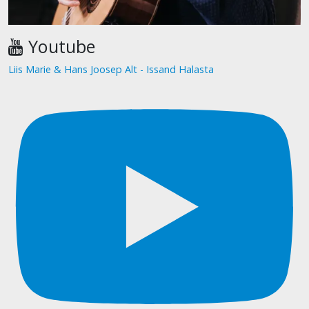
Youtube
Liis Marie & Hans Joosep Alt - Issand Halasta