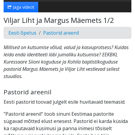
Jaga videot
Viljar Liht ja Margus Mäemets 1/2
Eesti õpetus
Pastorid areenil
Millised on kutsumise võlud, valud ja kasvuprotsess? Kuidas
leida enda identiteeti läbi jumaliku kutsumise? EEKBKL
Kuressaare Siioni koguduse ja Kohila baptistikoguduse
pastorid Margus Mäemets ja Viljar Liht vestlevad sellest
stuudios.
Pastorid areenil
Eesti pastorid toovad julgelt esile huvitavaid teemasid.
"Pastorid areenil" toob sinuni Eestimaa pastorite
sügavad mõtted elust enesest. Pastorid ei karda küsida
ka raputavaid küsimusi ja panna inimesi tõsiselt