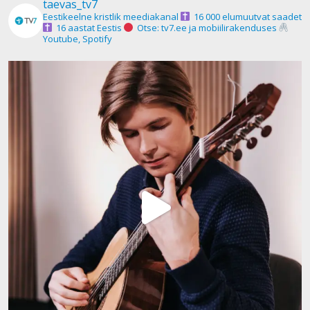
taevas_tv7
Eestikeelne kristlik meediakanal
16 000 elumuutvat saadet
16 aastat Eestis
Otse: tv7.ee ja mobiilirakenduses
Youtube, Spotify