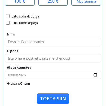
100 €
250 €
Liitu sõbraklubiga
Liitu uudiskirjaga
Nimi
E-post
Alguskuupäev
Lisa sõnum
TOETA SIIN