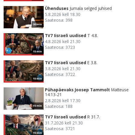
Ühenduses
Jumala selged juhised
5.8.2026 kell 18.30
Saateosa: 398
30 min
TV7 Iisraeli uudised
T 4.8.
4.8.2026 kell 21.30
Saateosa: 3723
15 min
TV7 Iisraeli uudised
E 3.8.
3.8.2026 kell 21.30
Saateosa: 3722
15 min
Pühapäevaks Joosep Tammolt
Matteuse
14:13-21
2.8.2026 kell 17.30
Saateosa: 188
15 min
TV7 Iisraeli uudised
R 31.7.
31.7.2026 kell 21.30
Saateosa: 3721
15 min