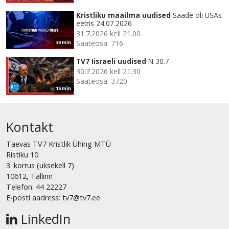
Kristliku maailma uudised
Saade oli USAs
eetris 24.07.2026
31.7.2026 kell 21.00
Saateosa: 716
30 min
TV7 Iisraeli uudised
N 30.7.
30.7.2026 kell 21.30
Saateosa: 3720
15 min
Kontakt
Taevas TV7 Kristlik Ühing MTÜ
Ristiku 10
3. korrus (uksekell 7)
10612, Tallinn
Telefon: 44 22227
E-posti aadress: tv7@tv7.ee
LinkedIn