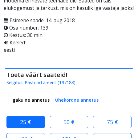
mõtlema erinevate teemade üle. Saated on täis
elukogemust ja tarkust, mis on kasulik iga vaataja jaoks!
Esimene saade: 14. aug 2018
Osa number: 139
Kestus: 30 min
Keeled:
eesti
Toeta väärt saateid!
Selgitus:
Pastorid areenil
(
197188
)
Igakuine annetus
Ühekordne annetus
25 €
50 €
75 €