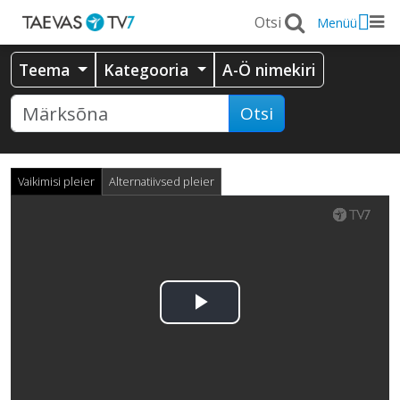
Menüü
Teema
Kategooria
A-Ö nimekiri
Otsi
Vaikimisi pleier
Alternatiivsed pleier
Esita
video