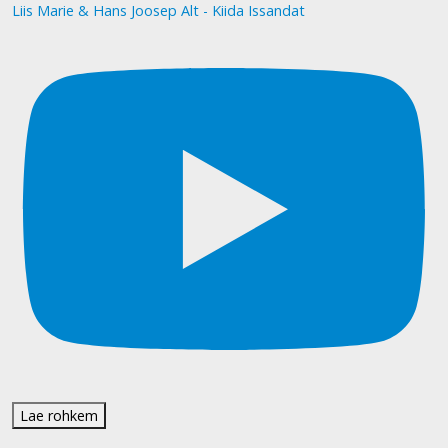
Liis Marie & Hans Joosep Alt - Kiida Issandat
Lae rohkem