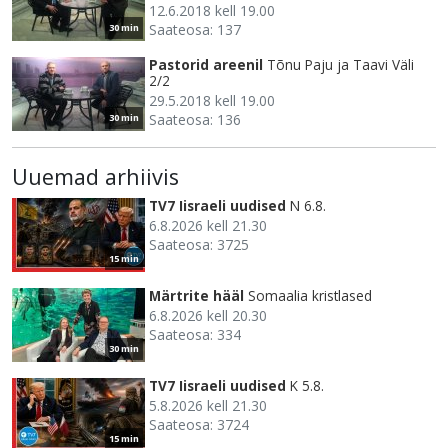
12.6.2018 kell 19.00
Saateosa: 137
30 min
Pastorid areenil
Tõnu Paju ja Taavi Väli
2/2
29.5.2018 kell 19.00
Saateosa: 136
30 min
Uuemad arhiivis
TV7 Iisraeli uudised
N 6.8.
6.8.2026 kell 21.30
Saateosa: 3725
15 min
Märtrite hääl
Somaalia kristlased
6.8.2026 kell 20.30
Saateosa: 334
30 min
TV7 Iisraeli uudised
K 5.8.
5.8.2026 kell 21.30
Saateosa: 3724
15 min