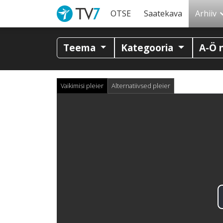
OTSE
Saatekava
Arhiiv
Teema
Kategooria
A-Ö 
Vaikimisi pleier
Alternatiivsed pleier