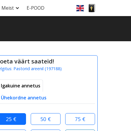
Meist
E-POOD
oeta väärt saateid!
elgitus:
Pastorid areenil
(
197188
)
Igakuine annetus
Ühekordne annetus
25 €
50 €
75 €