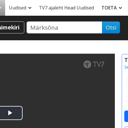
Uudised
TV7 ajaleht Head Uudised
TOETA
nimekiri
Otsi
T
S
Esita