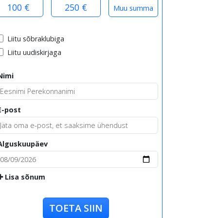
100 €
250 €
Liitu sõbraklubiga
Liitu uudiskirjaga
Nimi
E-post
Alguskuupäev
Lisa sõnum
TOETA SIIN