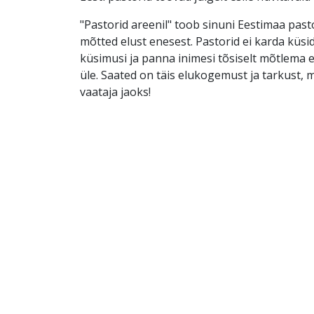
"Pastorid areenil" toob sinuni Eestimaa pas
mõtted elust enesest. Pastorid ei karda küsi
küsimusi ja panna inimesi tõsiselt mõtlema 
üle. Saated on täis elukogemust ja tarkust, m
vaataja jaoks!