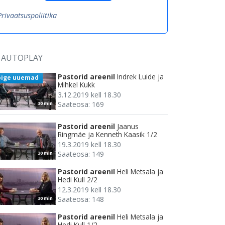
Privaatsuspoliitika
AUTOPLAY
Pastorid areenil
Indrek Luide ja
õige uuemad
Mihkel Kukk
3.12.2019 kell 18.30
Saateosa: 169
30 min
Pastorid areenil
Jaanus
Ringmäe ja Kenneth Kaasik 1/2
19.3.2019 kell 18.30
Saateosa: 149
30 min
Pastorid areenil
Heli Metsala ja
Hedi Kull 2/2
12.3.2019 kell 18.30
Saateosa: 148
30 min
Pastorid areenil
Heli Metsala ja
Hedi Kull 1/2