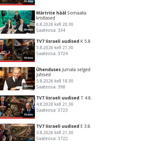
15 min
Märtrite hääl
Somaalia
kristlased
6.8.2026 kell 20.30
Saateosa: 334
30 min
TV7 Iisraeli uudised
K 5.8.
5.8.2026 kell 21.30
Saateosa: 3724
15 min
Ühenduses
Jumala selged
juhised
5.8.2026 kell 18.30
Saateosa: 398
30 min
TV7 Iisraeli uudised
T 4.8.
4.8.2026 kell 21.30
Saateosa: 3723
15 min
TV7 Iisraeli uudised
E 3.8.
3.8.2026 kell 21.30
Saateosa: 3722