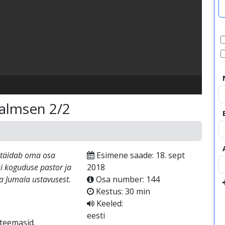
video
Valmsen 2/2
l täidab oma osa
Esimene saade: 18. sept
ki koguduse pastor ja
2018
a Jumala ustavusest.
Osa number: 144
Kestus: 30 min
Keeled:
eesti
 teemasid.