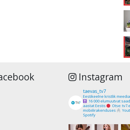
acebook
Instagram
taevas_tv7
Eestikeelne kristlik meedi
16 000 elumuutvat saad
aastat Eestis
Otse: tv7.
mobiilirakenduses
Yout
Spotify