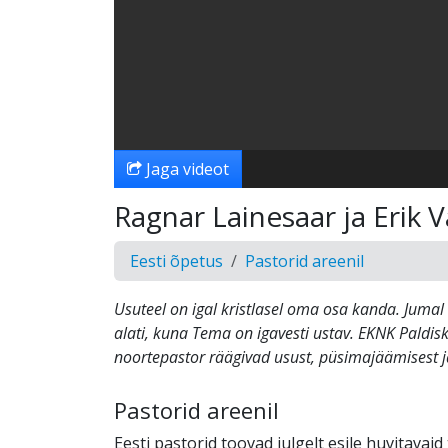
Jaga videot
Ragnar Lainesaar ja Erik 
Eesti õpetus
Pastorid areenil
Usuteel on igal kristlasel oma osa kanda. Juma
alati, kuna Tema on igavesti ustav. EKNK Paldis
noortepastor räägivad usust, püsimajäämisest j
Pastorid areenil
Eesti pastorid toovad julgelt esile huvitavaid