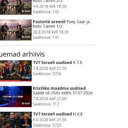
Risto Tamm 2/2
4.9.2018 kell 18.30
Saateosa: 142
30 min
Pastorid areenil
Peep Saar ja
Risto Tamm 1/2
28.8.2018 kell 18.30
Saateosa: 141
30 min
uemad arhiivis
TV7 Iisraeli uudised
R 7.8.
7.8.2026 kell 21.30
Saateosa: 3726
15 min
Kristliku maailma uudised
Saade oli USAs eetris 31.07.2026
7.8.2026 kell 21.00
Saateosa: 717
30 min
TV7 Iisraeli uudised
N 6.8.
6.8.2026 kell 21.30
Saateosa: 3725