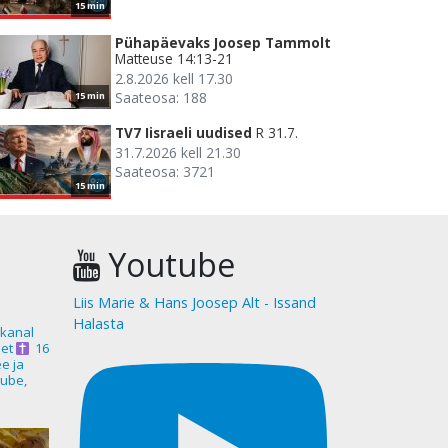
15 min
Pühapäevaks Joosep Tammolt
Matteuse 14:13-21
2.8.2026 kell 17.30
Saateosa: 188
15 min
TV7 Iisraeli uudised
R 31.7.
31.7.2026 kell 21.30
Saateosa: 3721
15 min
Youtube
Liis Marie & Hans Joosep Alt - Issand
Halasta
akanal
et
16
ee ja
ube,