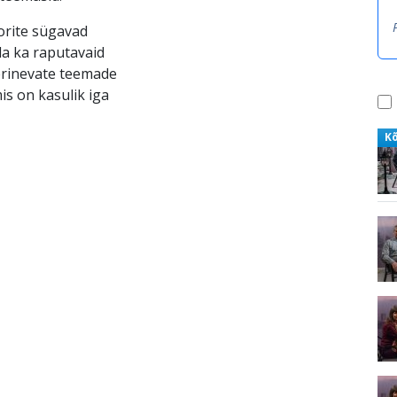
torite sügavad
da ka raputavaid
erinevate teemade
is on kasulik iga
K