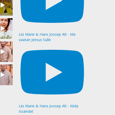
Liis Marie & Hans Joosep Alt - Ma
vaatan Jeesus Sulle
Liis Marie & Hans Joosep Alt - Kiida
Issandat