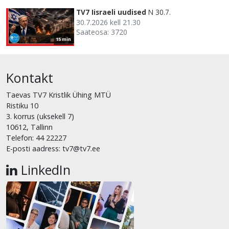
TV7 Iisraeli uudised
N 30.7.
30.7.2026 kell 21.30
Saateosa: 3720
15 min
Kontakt
Taevas TV7 Kristlik Ühing MTÜ
Ristiku 10
3. korrus (uksekell 7)
10612, Tallinn
Telefon: 44 22227
E-posti aadress: tv7@tv7.ee
LinkedIn