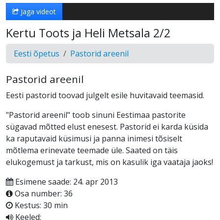
Jaga videot
Kertu Toots ja Heli Metsala 2/2
Eesti õpetus
Pastorid areenil
Pastorid areenil
Eesti pastorid toovad julgelt esile huvitavaid teemasid.
"Pastorid areenil" toob sinuni Eestimaa pastorite
sügavad mõtted elust enesest. Pastorid ei karda küsida
ka raputavaid küsimusi ja panna inimesi tõsiselt
mõtlema erinevate teemade üle. Saated on täis
elukogemust ja tarkust, mis on kasulik iga vaataja jaoks!
Esimene saade: 24. apr 2013
Osa number: 36
Kestus: 30 min
Keeled: