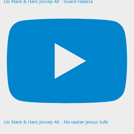
Liis Marie & Hans Joosep Alt - Issand Halasta
Liis Marie & Hans Joosep Alt - Ma vaatan Jeesus Sulle