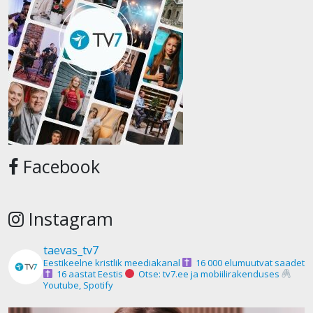
Facebook
Instagram
taevas_tv7
Eestikeelne kristlik meediakanal
16 000 elumuutvat saadet
16 aastat Eestis
Otse: tv7.ee ja mobiilirakenduses
Youtube, Spotify