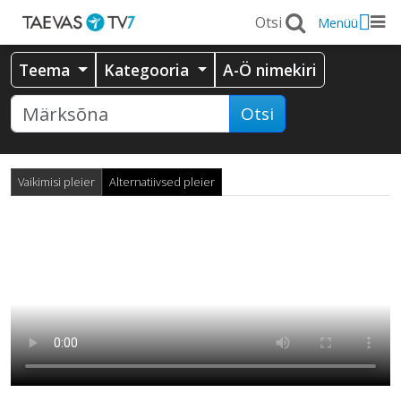
Menüü
Teema
Kategooria
A-Ö nimekiri
Otsi
Vaikimisi pleier
Alternatiivsed pleier