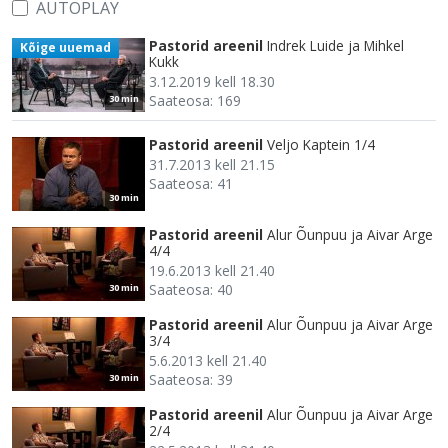
AUTOPLAY
Pastorid areenil
Indrek Luide ja Mihkel
Kõige uuemad
Kukk
3.12.2019 kell 18.30
Saateosa: 169
30 min
Pastorid areenil
Veljo Kaptein 1/4
31.7.2013 kell 21.15
Saateosa: 41
30 min
Pastorid areenil
Alur Õunpuu ja Aivar Arge
4/4
19.6.2013 kell 21.40
Saateosa: 40
30 min
Pastorid areenil
Alur Õunpuu ja Aivar Arge
3/4
5.6.2013 kell 21.40
Saateosa: 39
30 min
Pastorid areenil
Alur Õunpuu ja Aivar Arge
2/4