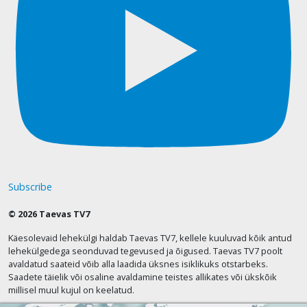
Subscribe
© 2026 Taevas TV7
Käesolevaid lehekülgi haldab Taevas TV7, kellele kuuluvad kõik antud
lehekülgedega seonduvad tegevused ja õigused. Taevas TV7 poolt
avaldatud saateid võib alla laadida üksnes isiklikuks otstarbeks.
Saadete täielik või osaline avaldamine teistes allikates või ükskõik
millisel muul kujul on keelatud.