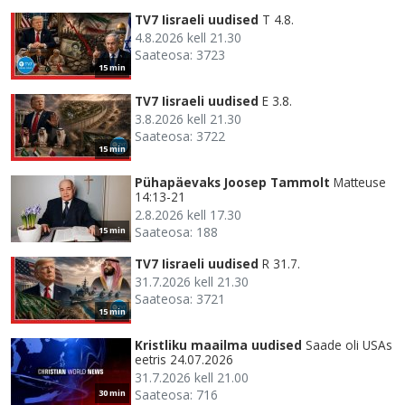
TV7 Iisraeli uudised
T 4.8.
4.8.2026 kell 21.30
Saateosa: 3723
15 min
TV7 Iisraeli uudised
E 3.8.
3.8.2026 kell 21.30
Saateosa: 3722
15 min
Pühapäevaks Joosep Tammolt
Matteuse
14:13-21
2.8.2026 kell 17.30
Saateosa: 188
15 min
TV7 Iisraeli uudised
R 31.7.
31.7.2026 kell 21.30
Saateosa: 3721
15 min
Kristliku maailma uudised
Saade oli USAs
eetris 24.07.2026
31.7.2026 kell 21.00
Saateosa: 716
30 min