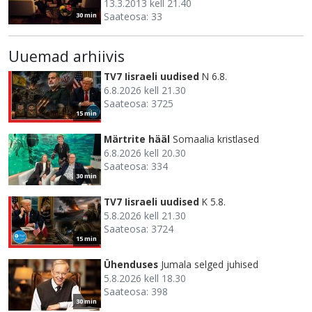
13.3.2013 kell 21.40
Saateosa: 33
30 min
Uuemad arhiivis
TV7 Iisraeli uudised
N 6.8.
6.8.2026 kell 21.30
Saateosa: 3725
15 min
Märtrite hääl
Somaalia kristlased
6.8.2026 kell 20.30
Saateosa: 334
30 min
TV7 Iisraeli uudised
K 5.8.
5.8.2026 kell 21.30
Saateosa: 3724
15 min
Ühenduses
Jumala selged juhised
5.8.2026 kell 18.30
Saateosa: 398
30 min