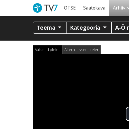
OTSE
Saatekava
Arhiiv
Teema
Kategooria
A-Ö 
Vaikimisi pleier
Alternatiivsed pleier