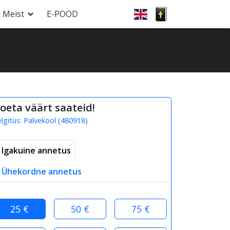
Meist
E-POOD
oeta väärt saateid!
elgitus:
Palvekool
(
480918
)
Igakuine annetus
Ühekordne annetus
25 €
50 €
75 €