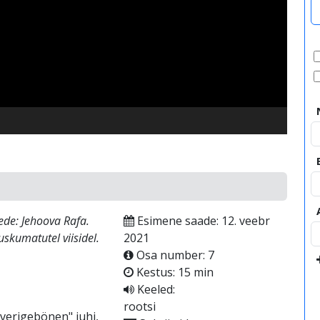
video
!
ede: Jehoova Rafa.
Esimene saade: 12. veebr
skumatutel viisidel.
2021
Osa number: 7
Kestus: 15 min
Keeled:
rootsi
Sverigebönen" juhi,