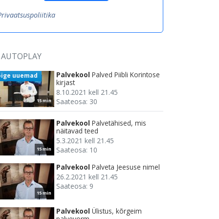
Privaatsuspoliitika
AUTOPLAY
Palvekool
Palved Piibli Korintose
õige uuemad
kirjast
8.10.2021 kell 21.45
Saateosa: 30
15 min
Palvekool
Palvetähised, mis
näitavad teed
5.3.2021 kell 21.45
Saateosa: 10
15 min
Palvekool
Palveta Jeesuse nimel
26.2.2021 kell 21.45
Saateosa: 9
15 min
Palvekool
Ülistus, kõrgeim
palvevorm