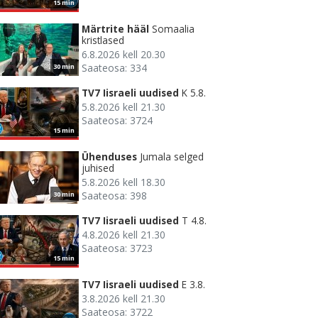
15 min
Märtrite hääl
Somaalia
kristlased
6.8.2026 kell 20.30
Saateosa: 334
30 min
TV7 Iisraeli uudised
K 5.8.
5.8.2026 kell 21.30
Saateosa: 3724
15 min
Ühenduses
Jumala selged
juhised
5.8.2026 kell 18.30
Saateosa: 398
30 min
TV7 Iisraeli uudised
T 4.8.
4.8.2026 kell 21.30
Saateosa: 3723
15 min
TV7 Iisraeli uudised
E 3.8.
3.8.2026 kell 21.30
Saateosa: 3722