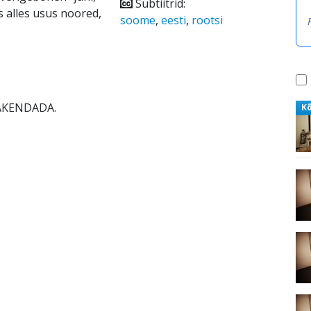
Subtiitrid:
s alles usus noored,
soome
,
eesti
,
rootsi
RAKENDADA.
K