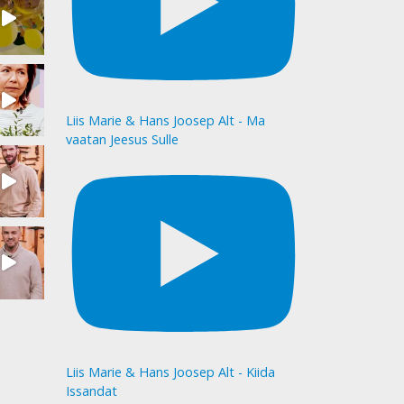
Liis Marie & Hans Joosep Alt - Ma
vaatan Jeesus Sulle
Liis Marie & Hans Joosep Alt - Kiida
Issandat