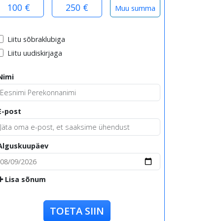
100 €
250 €
Liitu sõbraklubiga
Liitu uudiskirjaga
Nimi
E-post
Alguskuupäev
Lisa sõnum
TOETA SIIN