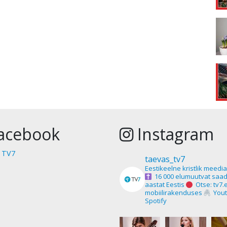
acebook
Instagram
 TV7
taevas_tv7
Eestikeelne kristlik meedi
16 000 elumuutvat saad
aastat Eestis
Otse: tv7.
mobiilirakenduses
Yout
Spotify