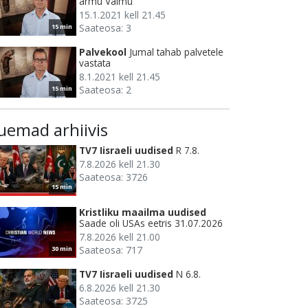
armu Vaimu
15.1.2021 kell 21.45
Saateosa: 3
15 min
Palvekool
Jumal tahab palvetele
vastata
8.1.2021 kell 21.45
Saateosa: 2
15 min
uemad arhiivis
TV7 Iisraeli uudised
R 7.8.
7.8.2026 kell 21.30
Saateosa: 3726
15 min
Kristliku maailma uudised
Saade oli USAs eetris 31.07.2026
7.8.2026 kell 21.00
Saateosa: 717
30 min
TV7 Iisraeli uudised
N 6.8.
6.8.2026 kell 21.30
Saateosa: 3725