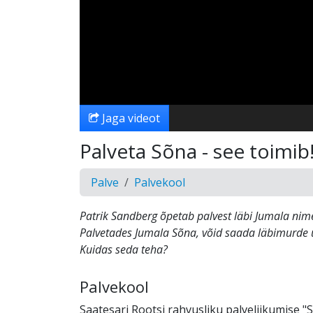
Jaga videot
Palveta Sõna - see toimib
Palve
Palvekool
Patrik Sandberg õpetab palvest läbi Jumala nim
Palvetades Jumala Sõna, võid saada läbimurde u
Kuidas seda teha?
Palvekool
Saatesari Rootsi rahvusliku palveliikumise "