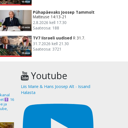
15 min
Pühapäevaks Joosep Tammolt
Matteuse 14:13-21
2.8.2026 kell 17.30
Saateosa: 188
15 min
TV7 Iisraeli uudised
R 31.7.
31.7.2026 kell 21.30
Saateosa: 3721
15 min
Youtube
Liis Marie & Hans Joosep Alt - Issand
Halasta
akanal
et
16
ee ja
ube,