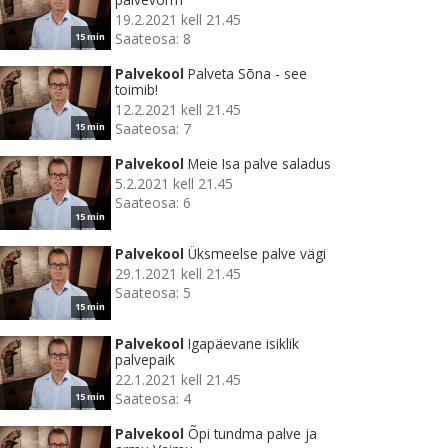
19.2.2021 kell 21.45
Saateosa: 8
15 min
Palvekool
Palveta Sõna - see
toimib!
12.2.2021 kell 21.45
Saateosa: 7
15 min
Palvekool
Meie Isa palve saladus
5.2.2021 kell 21.45
Saateosa: 6
15 min
Palvekool
Üksmeelse palve vägi
29.1.2021 kell 21.45
Saateosa: 5
15 min
Palvekool
Igapäevane isiklik
palvepaik
22.1.2021 kell 21.45
Saateosa: 4
15 min
Palvekool
Õpi tundma palve ja