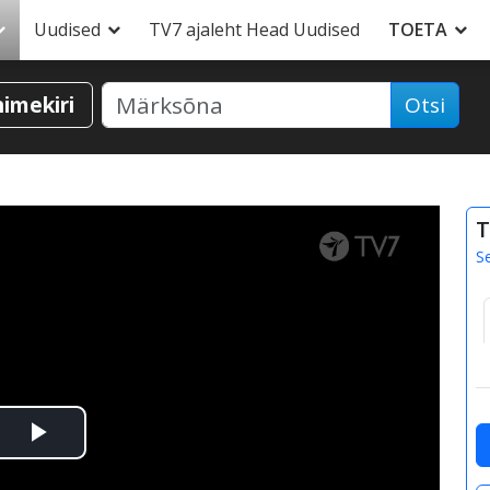
Uudised
TV7 ajaleht Head Uudised
TOETA
nimekiri
Otsi
T
S
Esita